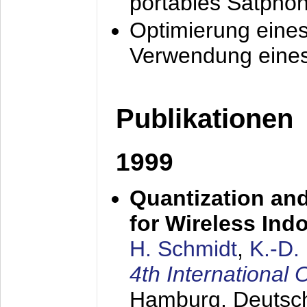
portables Satpho
Optimierung eine
Verwendung eines
Publikationen
1999
Quantization an
for Wireless Ind
H. Schmidt
,
K.-D
4th Internationa
Hamburg, Deutsc