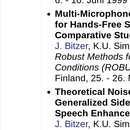
6. - 10. Juni 1999
Multi-Microphon
for Hands-Free 
Comparative St
J. Bitzer
, K.U. Si
Robust Methods f
Conditions (ROB
Finland,
25. - 26.
Theoretical Nois
Generalized Side
Speech Enhanc
J. Bitzer
, K.U. Si