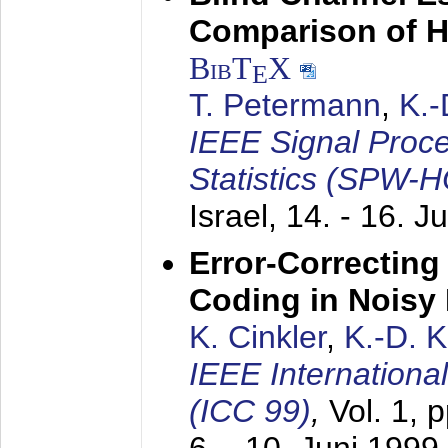
Comparison of 
BibT
X
E
T. Petermann
,
K.
IEEE Signal Proc
Statistics (SPW-
Israel,
14. - 16. J
Error-Correctin
Coding in Noisy
K. Cinkler
,
K.-D. 
IEEE Internation
(ICC 99)
,
Vol. 1, 