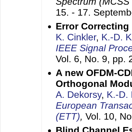
Spectrum (MCSS 
15. - 17. Septem
Error Correctin
K. Cinkler
,
K.-D. 
IEEE Signal Proce
Vol. 6, No. 9, pp.
A new OFDM-CDM
Orthogonal Modu
A. Dekorsy
,
K.-D.
European Transac
(ETT)
,
Vol. 10, No
Blind Channel E