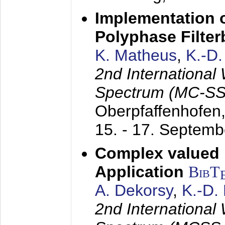
Implementation o
Polyphase Filte
K. Matheus
,
K.-D
2nd International
Spectrum (MC-SS 
Oberpfaffenhofen
15. - 17. Septem
Complex valued
Application
BibT
A. Dekorsy
,
K.-D.
2nd International