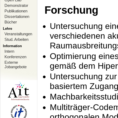
Demonstrator
Forschung
Publikationen
Dissertationen
Bücher
Untersuchung ein
Lehre
verschiedenen ak
Veranstaltungen
Stud. Arbeiten
Raumausbreitung
Information
Intern
Optimierung ein
Konferenzen
Externe
gemäß dem Hiperl
Jobangebote
Untersuchung zur 
basiertem Zugan
Machbarkeitsstud
Multiträger-Codem
orthogonalen Mod