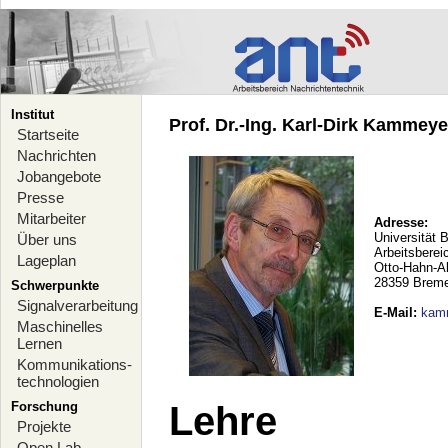
Institut
Prof. Dr.-Ing. Karl-Dirk Kammeyer
Startseite
Nachrichten
Jobangebote
Presse
Mitarbeiter
Adresse:
Universität 
Über uns
Arbeitsberei
Lageplan
Otto-Hahn-A
28359 Brem
Schwerpunkte
Signalverarbeitung
E-Mail
:
kam
Maschinelles
Lernen
Kommunikations-
technologien
Forschung
Lehre
Projekte
Open Lab