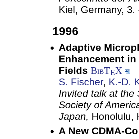
Kiel, Germany,
3.
1996
Adaptive Microp
Enhancement in 
Fields
BibT
X
E
S. Fischer
,
K.-D.
Invited talk at the
Society of America
Japan,
Honolulu, 
A New CDMA-Con