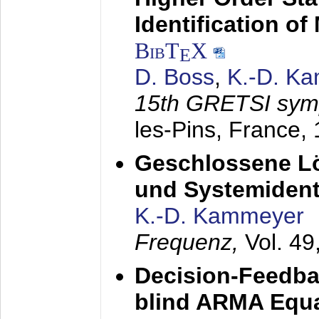
Identification o
BibT
X
E
D. Boss
,
K.-D. K
15th GRETSI sy
les-Pins, France,
Geschlossene Lö
und Systemidenti
K.-D. Kammeyer
Frequenz,
Vol. 49
Decision-Feedba
blind ARMA Equal