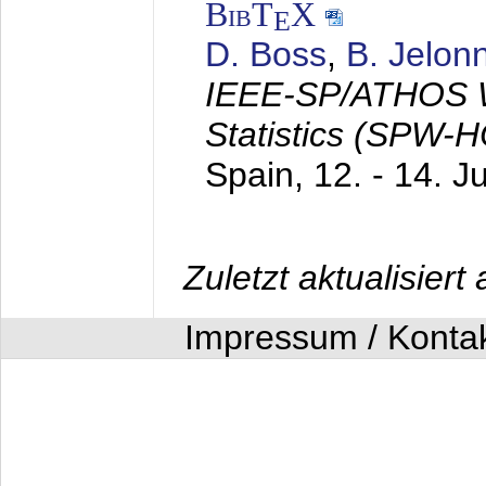
BibT
X
E
D. Boss
,
B. Jelon
IEEE-SP/ATHOS W
Statistics (SPW-
Spain,
12. - 14. J
Zuletzt aktualisier
Impressum / Konta