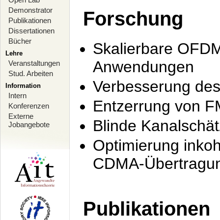
Demonstrator
Forschung
Publikationen
Dissertationen
Bücher
Skalierbare OFDM-
Lehre
Anwendungen
Veranstaltungen
Stud. Arbeiten
Verbesserung de
Information
Intern
Entzerrung von F
Konferenzen
Externe
Blinde Kanalschä
Jobangebote
Optimierung inko
CDMA-Übertragung
Publikationen