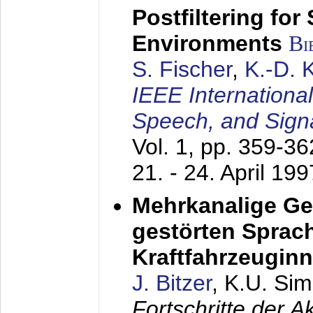
Postfiltering for
Environments
Bi
S. Fischer
,
K.-D.
IEEE Internationa
Speech, and Sign
Vol. 1, pp. 359-3
21. - 24. April 199
Mehrkanalige G
gestörten Sprach
Kraftfahrzeugin
J. Bitzer
, K.U. Si
Fortschritte der 