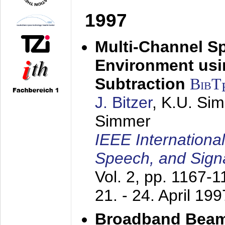
1997
Multi-Channel S
Environment usin
Subtraction
BibT
J. Bitzer
, K.U. Si
Simmer
IEEE Internationa
Speech, and Sign
Vol. 2, pp. 1167-
21. - 24. April 199
Broadband Beam