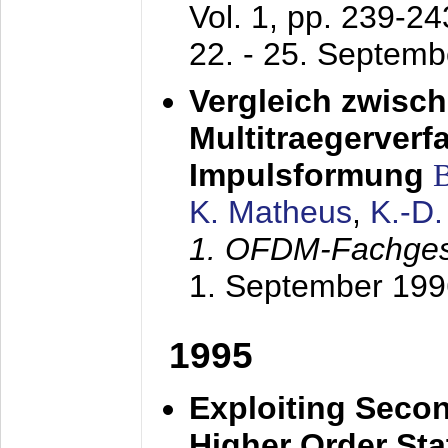
Vol. 1, pp. 239-2
22. - 25. Septem
Vergleich zwisc
Multitraegerverf
Impulsformung
K. Matheus
,
K.-D
1. OFDM-Fachge
1. September 199
1995
Exploiting Secon
Higher Order Stat