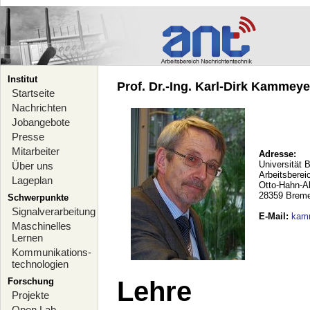
Institut
Prof. Dr.-Ing. Karl-Dirk Kammeyer
Startseite
Nachrichten
Jobangebote
Presse
Mitarbeiter
Adresse:
Universität 
Über uns
Arbeitsberei
Lageplan
Otto-Hahn-A
28359 Brem
Schwerpunkte
Signalverarbeitung
E-Mail
:
kam
Maschinelles
Lernen
Kommunikations-
technologien
Forschung
Lehre
Projekte
Open Lab