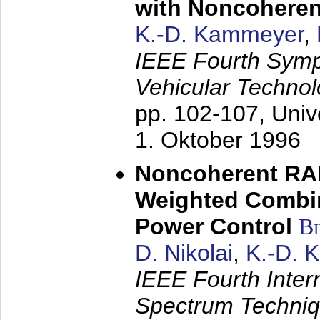
with Noncoheren
K.-D. Kammeyer
,
IEEE Fourth Sym
Vehicular Technol
pp. 102-107,
Univ
1. Oktober 1996
Noncoherent RA
Weighted Combi
Power Control
B
D. Nikolai
,
K.-D. 
IEEE Fourth Inte
Spectrum Techniq