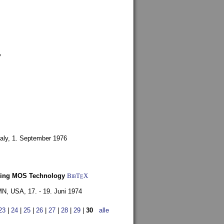
7
aly,
1. September 1976
Using MOS Technology
BibT
X
E
 MN, USA,
17. - 19. Juni 1974
23
|
24
|
25
|
26
|
27
|
28
|
29
|
30
alle