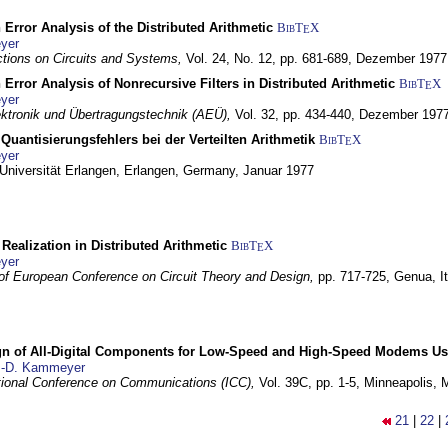
 Error Analysis of the Distributed Arithmetic
BibT
X
E
yer
tions on Circuits and Systems,
Vol. 24, No. 12, pp. 681-689,
Dezember 1977
 Error Analysis of Nonrecursive Filters in Distributed Arithmetic
BibT
X
E
yer
lektronik und Übertragungstechnik (AEÜ),
Vol. 32, pp. 434-440,
Dezember 197
Quantisierungsfehlers bei der Verteilten Arithmetik
BibT
X
E
yer
 Universität Erlangen,
Erlangen, Germany,
Januar 1977
r Realization in Distributed Arithmetic
BibT
X
E
yer
of European Conference on Circuit Theory and Design,
pp. 717-725,
Genua, It
gn of All-Digital Components for Low-Speed and High-Speed Modems 
.-D. Kammeyer
tional Conference on Communications (ICC),
Vol. 39C, pp. 1-5,
Minneapolis,
21
|
22
|