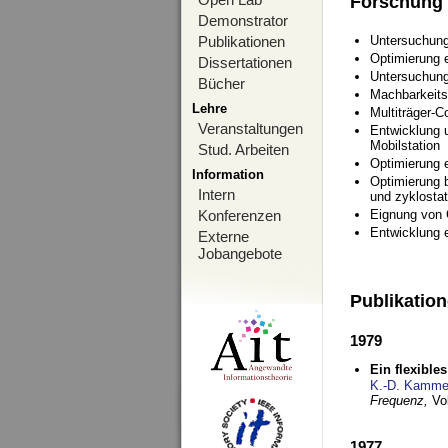
Forschung
Demonstrator
Publikationen
Untersuchung
Optimierung
Dissertationen
Untersuchung
Bücher
Machbarkeits
Lehre
Multiträger-C
Veranstaltungen
Entwicklung u
Mobilstation
Stud. Arbeiten
Optimierung 
Information
Optimierung 
Intern
und zyklostat
Konferenzen
Eignung von
Entwicklung 
Externe
Jobangebote
Publikatio
1979
Ein flexible
K.-D. Kamme
Frequenz,
Vo
1977