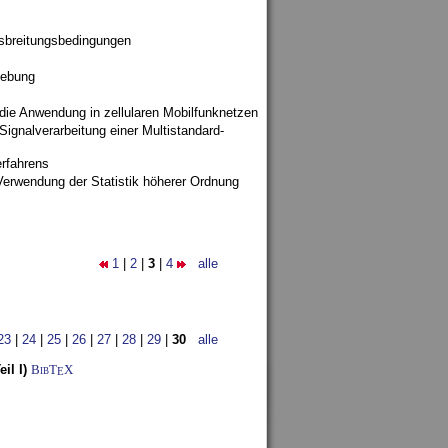
sbreitungsbedingungen
gebung
 die Anwendung in zellularen Mobilfunknetzen
ignalverarbeitung einer Multistandard-
rfahrens
Verwendung der Statistik höherer Ordnung
1
|
2
|
3
|
4
alle
23
|
24
|
25
|
26
|
27
|
28
|
29
|
30
alle
il I)
BibT
X
E