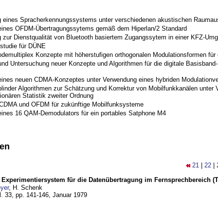
 eines Spracherkennungssystems unter verschiedenen akustischen Raumau
 eines OFDM-Übertragungssytems gemäß dem Hiperlan/2 Standard
 zur Dienstqualität von Bluetooth basiertem Zugangssytem in einer KFZ-Um
studie für DÜNE
odemultiplex Konzepte mit höherstufigen orthogonalen Modulationsformen für
nd Untersuchung neuer Konzepte und Algorithmen für die digitale Basisband-S
eines neuen CDMA-Konzeptes unter Verwendung eines hybriden Modulationve
blinder Algorithmen zur Schätzung und Korrektur von Mobilfunkkanälen unter 
ionären Statistik zweiter Ordnung
 CDMA und OFDM für zukünftige Mobilfunksysteme
eines 16 QAM-Demodulators für ein portables Satphone M4
nen
21
|
22
|
s Experimentiersystem für die Datenübertragung im Fernsprechbereich (Te
yer
, H. Schenk
l. 33, pp. 141-146,
Januar 1979