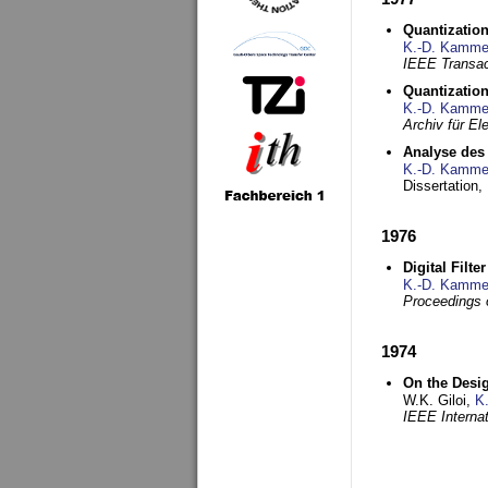
Quantization
K.-D. Kamme
IEEE Transac
Quantization
K.-D. Kamme
Archiv für E
Analyse des 
K.-D. Kamme
Dissertation,
1976
Digital Filte
K.-D. Kamme
Proceedings 
1974
On the Desi
W.K. Giloi,
K
IEEE Interna