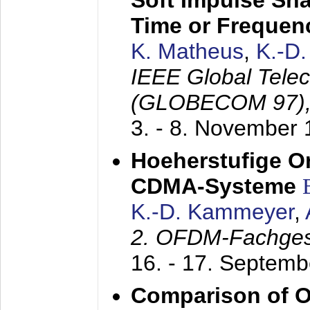
Soft Impulse Sha
Time or Frequenc
K. Matheus
,
K.-D
IEEE Global Tele
(GLOBECOM 97)
3. - 8. November
Hoeherstufige O
CDMA-Systeme
K.-D. Kammeyer
,
2. OFDM-Fachge
16. - 17. Septem
Comparison of O