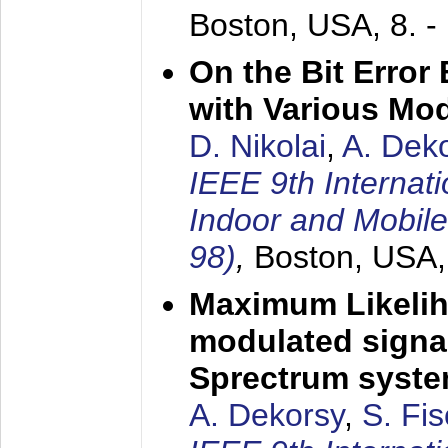
Boston, USA,
8. 
On the Bit Erro
with Various Mo
D. Nikolai
,
A. Dek
IEEE 9th Internat
Indoor and Mobil
98)
,
Boston, USA
Maximum Likelih
modulated signal
Sprectrum syst
A. Dekorsy
,
S. Fis