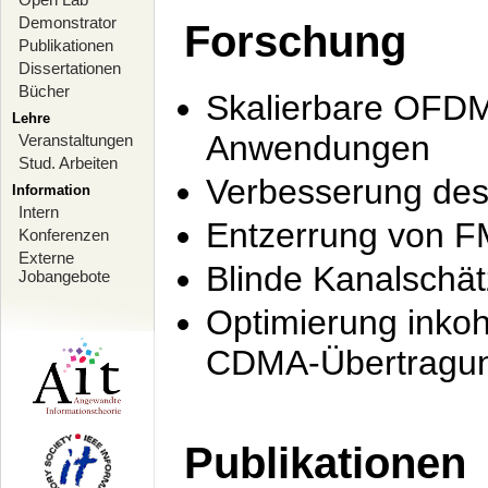
Demonstrator
Forschung
Publikationen
Dissertationen
Bücher
Skalierbare OFDM-
Lehre
Anwendungen
Veranstaltungen
Stud. Arbeiten
Verbesserung de
Information
Intern
Entzerrung von F
Konferenzen
Externe
Blinde Kanalschä
Jobangebote
Optimierung inko
CDMA-Übertragung
Publikationen