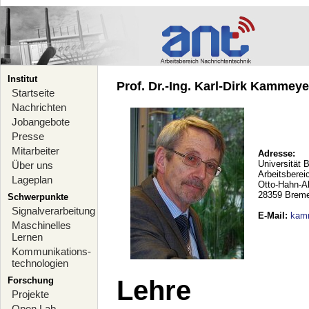
Institut
Prof. Dr.-Ing. Karl-Dirk Kammeyer
Startseite
Nachrichten
Jobangebote
Presse
Mitarbeiter
Adresse:
Universität 
Über uns
Arbeitsberei
Lageplan
Otto-Hahn-A
28359 Brem
Schwerpunkte
Signalverarbeitung
E-Mail
:
kam
Maschinelles
Lernen
Kommunikations-
technologien
Forschung
Lehre
Projekte
Open Lab