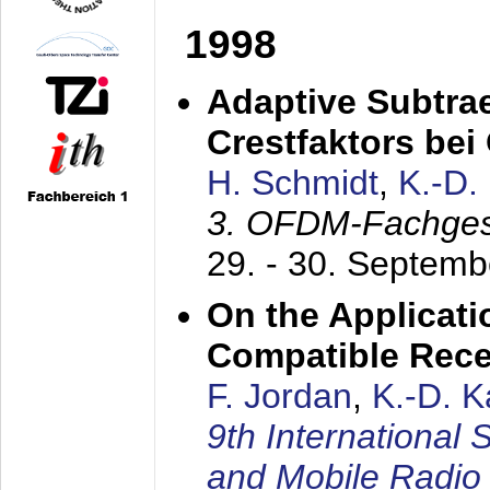
1998
Adaptive Subtra
Crestfaktors be
H. Schmidt
,
K.-D
3. OFDM-Fachge
29. - 30. Septem
On the Applicati
Compatible Rece
F. Jordan
,
K.-D. 
9th International
and Mobile Radio