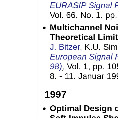
EURASIP Signal P
Vol. 66, No. 1, pp
Multichannel No
Theoretical Limi
J. Bitzer
, K.U. Si
European Signal
98)
,
Vol. 1, pp. 1
8. - 11. Januar 1
1997
Optimal Design o