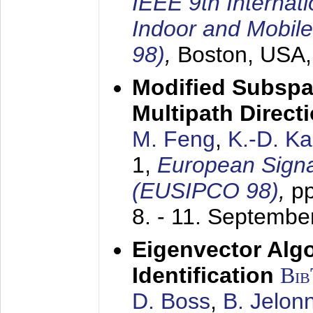
IEEE 9th Internat
Indoor and Mobil
98)
,
Boston, USA
Modified Subspa
Multipath Direct
M. Feng
,
K.-D. K
1,
European Signa
(EUSIPCO 98)
,
p
8. - 11. Septembe
Eigenvector Alg
Identification
Bi
D. Boss
,
B. Jelon