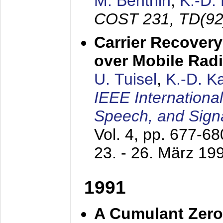
M. Benthin
,
K.-D.
COST 231, TD(92
Carrier Recovery
over Mobile Rad
U. Tuisel
,
K.-D. 
IEEE Internationa
Speech, and Sign
Vol. 4, pp. 677-6
23. - 26. März 19
1991
A Cumulant Zero