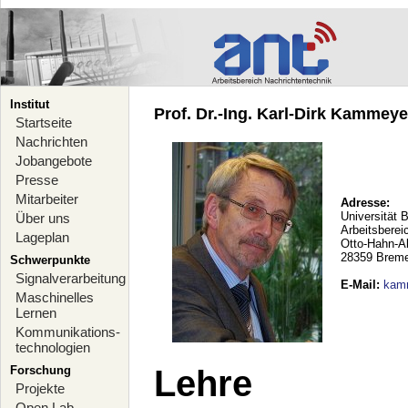
Institut
Prof. Dr.-Ing. Karl-Dirk Kammeyer
Startseite
Nachrichten
Jobangebote
Presse
Mitarbeiter
Adresse:
Universität 
Über uns
Arbeitsberei
Lageplan
Otto-Hahn-A
28359 Brem
Schwerpunkte
Signalverarbeitung
E-Mail
:
kam
Maschinelles
Lernen
Kommunikations-
technologien
Forschung
Lehre
Projekte
Open Lab