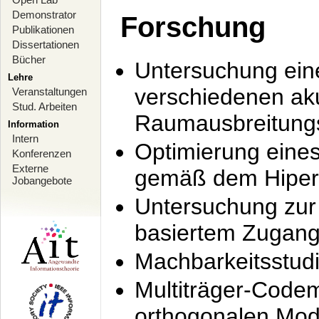
Demonstrator
Forschung
Publikationen
Dissertationen
Bücher
Untersuchung ein
Lehre
verschiedenen ak
Veranstaltungen
Stud. Arbeiten
Raumausbreitung
Information
Intern
Optimierung ein
Konferenzen
Externe
gemäß dem Hiperl
Jobangebote
Untersuchung zur 
basiertem Zugan
Machbarkeitsstud
Multiträger-Codem
orthogonalen Mod