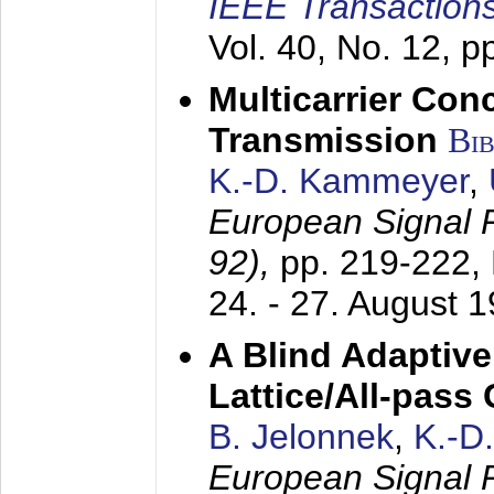
IEEE Transactions
Vol. 40, No. 12, 
Multicarrier Conc
Transmission
Bi
K.-D. Kammeyer
,
European Signal
92),
pp. 219-222,
24. - 27. August 
A Blind Adaptive
Lattice/All-pass
B. Jelonnek
,
K.-D
European Signal