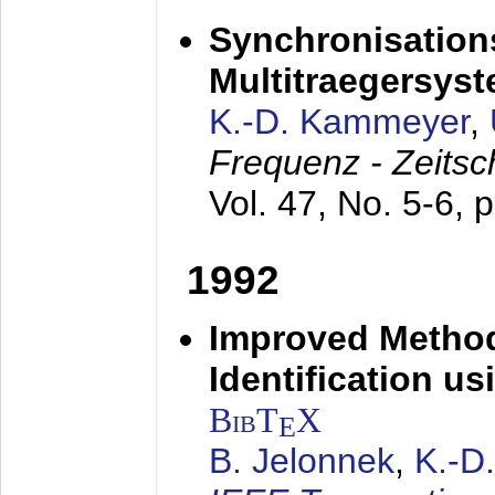
Synchronisations
Multitraegersys
K.-D. Kammeyer
,
Frequenz - Zeitsc
Vol. 47, No. 5-6, 
1992
Improved Method
Identification us
BibT
X
E
B. Jelonnek
,
K.-D