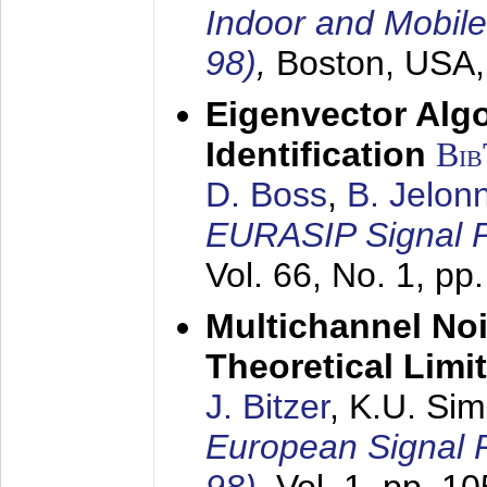
Indoor and Mobil
98)
,
Boston, USA
Eigenvector Alg
Identification
Bi
D. Boss
,
B. Jelon
EURASIP Signal P
Vol. 66, No. 1, pp
Multichannel No
Theoretical Limi
J. Bitzer
, K.U. Si
European Signal