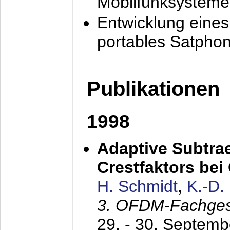
Mobilfunksysteme
Entwicklung eine
portables Satpho
Publikationen
1998
Adaptive Subtra
Crestfaktors be
H. Schmidt
,
K.-D
3. OFDM-Fachge
29. - 30. Septem