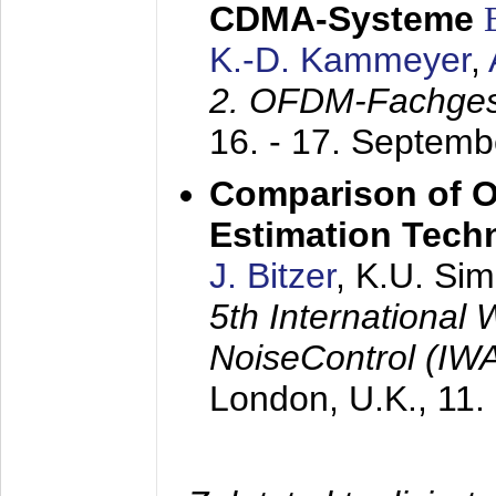
CDMA-Systeme
K.-D. Kammeyer
,
2. OFDM-Fachge
16. - 17. Septem
Comparison of O
Estimation Tech
J. Bitzer
, K.U. Si
5th International
NoiseControl (I
London, U.K.,
11.