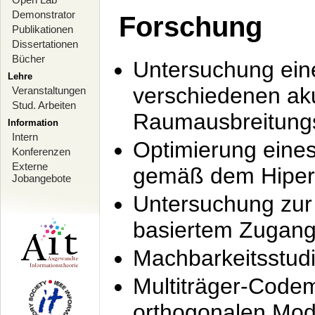
Demonstrator
Forschung
Publikationen
Dissertationen
Bücher
Untersuchung ein
Lehre
verschiedenen ak
Veranstaltungen
Stud. Arbeiten
Raumausbreitung
Information
Intern
Optimierung ein
Konferenzen
Externe
gemäß dem Hiperl
Jobangebote
Untersuchung zur 
basiertem Zugan
Machbarkeitsstud
Multiträger-Codem
orthogonalen Mod