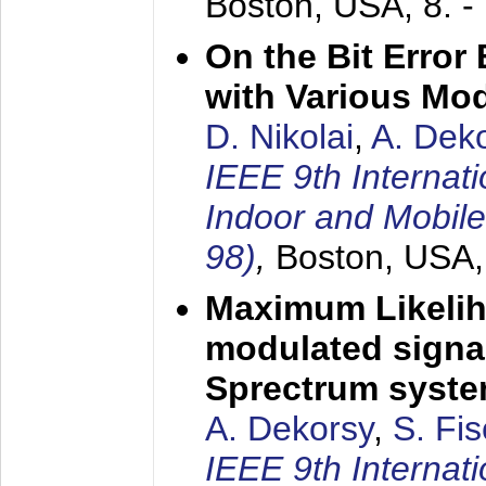
Boston, USA,
8. 
On the Bit Erro
with Various Mo
D. Nikolai
,
A. Dek
IEEE 9th Internat
Indoor and Mobil
98)
,
Boston, USA
Maximum Likelih
modulated signal
Sprectrum syst
A. Dekorsy
,
S. Fis
IEEE 9th Internat