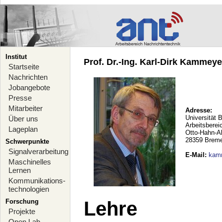
Institut
Prof. Dr.-Ing. Karl-Dirk Kammeyer
Startseite
Nachrichten
Jobangebote
Presse
Mitarbeiter
Adresse:
Universität 
Über uns
Arbeitsberei
Lageplan
Otto-Hahn-A
28359 Brem
Schwerpunkte
Signalverarbeitung
E-Mail
:
kam
Maschinelles
Lernen
Kommunikations-
technologien
Forschung
Lehre
Projekte
Open Lab