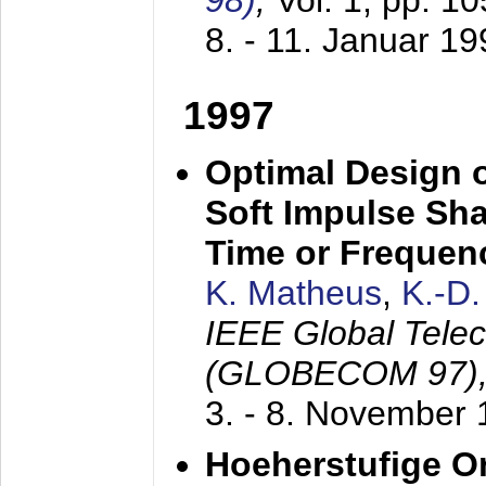
98)
,
Vol. 1, pp. 1
8. - 11. Januar 1
1997
Optimal Design o
Soft Impulse Sha
Time or Frequenc
K. Matheus
,
K.-D
IEEE Global Tele
(GLOBECOM 97)
3. - 8. November
Hoeherstufige O