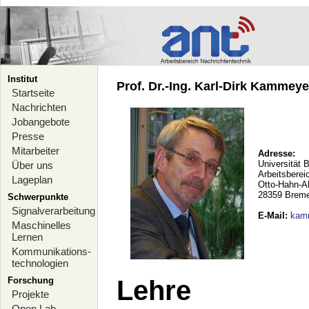
Institut
Prof. Dr.-Ing. Karl-Dirk Kammeyer
Startseite
Nachrichten
Jobangebote
Presse
Mitarbeiter
Adresse:
Universität 
Über uns
Arbeitsberei
Lageplan
Otto-Hahn-A
28359 Brem
Schwerpunkte
Signalverarbeitung
E-Mail
:
kam
Maschinelles
Lernen
Kommunikations-
technologien
Forschung
Lehre
Projekte
Open Lab