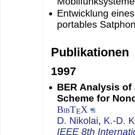
Mobilfunksysteme
Entwicklung eine
portables Satpho
Publikationen
1997
BER Analysis of
Scheme for Non
BibT
X
E
D. Nikolai
,
K.-D. 
IEEE 8th Internat