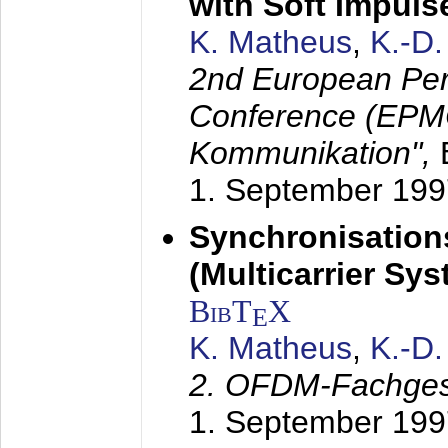
with Soft Impul
K. Matheus
,
K.-D
2nd European Per
Conference (EPMC
Kommunikation",
1. September 199
Synchronisation
(Multicarrier Sy
BibT
X
E
K. Matheus
,
K.-D
2. OFDM-Fachge
1. September 199