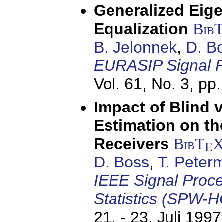
Generalized Eige
Equalization
Bib
B. Jelonnek
,
D. B
EURASIP Signal P
Vol. 61, No. 3, pp
Impact of Blind 
Estimation on t
Receivers
BibT
E
D. Boss
,
T. Peter
IEEE Signal Proc
Statistics (SPW-
21. - 23. Juli 1997