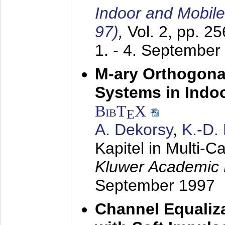
Indoor and Mobil
97)
,
Vol. 2, pp. 2
1. - 4. September
M-ary Orthogona
Systems in Indo
BibT
X
E
A. Dekorsy
,
K.-D.
Kapitel in Multi-
Kluwer Academic 
September 1997
Channel Equaliza