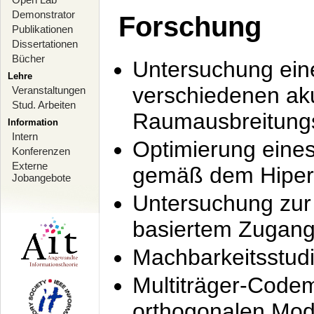
Demonstrator
Forschung
Publikationen
Dissertationen
Bücher
Untersuchung ein
Lehre
verschiedenen ak
Veranstaltungen
Stud. Arbeiten
Raumausbreitung
Information
Intern
Optimierung ein
Konferenzen
Externe
gemäß dem Hiperl
Jobangebote
Untersuchung zur 
basiertem Zugan
Machbarkeitsstud
Multiträger-Codem
orthogonalen Mod