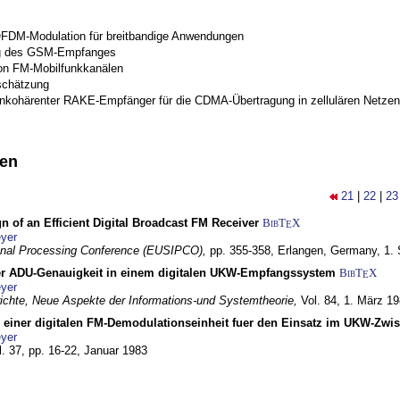
OFDM-Modulation für breitbandige Anwendungen
g des GSM-Empfanges
on FM-Mobilfunkkanälen
schätzung
inkohärenter RAKE-Empfänger für die CDMA-Übertragung in zellulären Netzen
nen
21
|
22
|
23
n of an Efficient Digital Broadcast FM Receiver
BibT
X
E
yer
gnal Processing Conference (EUSIPCO),
pp. 355-358,
Erlangen, Germany,
1.
r ADU-Genauigkeit in einem digitalen UKW-Empfangssystem
BibT
X
E
yer
chte, Neue Aspekte der Informations-und Systemtheorie,
Vol. 84,
1. März 1
g einer digitalen FM-Demodulationseinheit fuer den Einsatz im UKW-Zwi
yer
l. 37, pp. 16-22,
Januar 1983