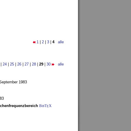
1
|
2
|
3
|
4
alle
|
24
|
25
|
26
|
27
|
28
|
29
|
30
alle
 September 1983
983
schenfrequenzbereich
BibT
X
E