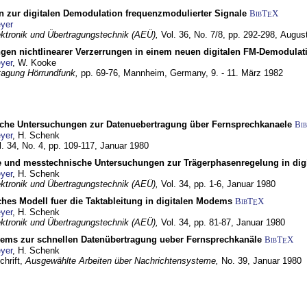
n zur digitalen Demodulation frequenzmodulierter Signale
BibT
X
E
yer
lektronik und Übertragungstechnik (AEÜ),
Vol. 36, No. 7/8, pp. 292-298,
Augus
gen nichtlinearer Verzerrungen in einem neuen digitalen FM-Demodula
yer
, W. Kooke
tagung Hörrundfunk,
pp. 69-76,
Mannheim, Germany,
9. - 11. März 1982
che Untersuchungen zur Datenuebertragung über Fernsprechkanaele
Bi
yer
, H. Schenk
l. 34, No. 4, pp. 109-117,
Januar 1980
e und messtechnische Untersuchungen zur Trägerphasenregelung in di
yer
, H. Schenk
lektronik und Übertragungstechnik (AEÜ),
Vol. 34, pp. 1-6,
Januar 1980
ches Modell fuer die Taktableitung in digitalen Modems
BibT
X
E
yer
, H. Schenk
lektronik und Übertragungstechnik (AEÜ),
Vol. 34, pp. 81-87,
Januar 1980
dems zur schnellen Datenübertragung ueber Fernsprechkanäle
BibT
X
E
yer
, H. Schenk
chrift,
Ausgewählte Arbeiten über Nachrichtensysteme,
No. 39,
Januar 1980