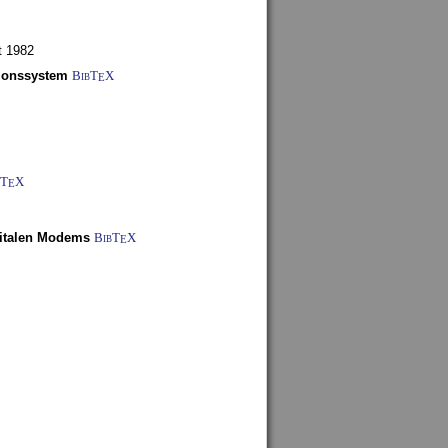
t 1982
tionssystem
BibT
X
E
bT
X
E
gitalen Modems
BibT
X
E