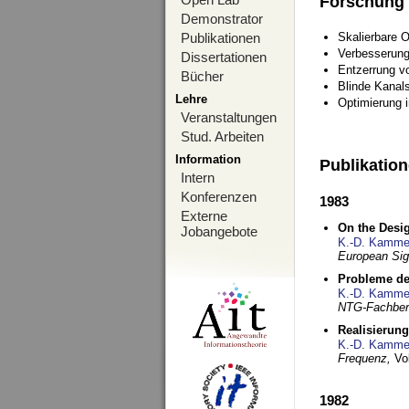
Forschung
Demonstrator
Publikationen
Skalierbare 
Verbesserun
Dissertationen
Entzerrung v
Bücher
Blinde Kanal
Lehre
Optimierung 
Veranstaltungen
Stud. Arbeiten
Information
Publikatio
Intern
Konferenzen
1983
Externe
On the Desig
Jobangebote
K.-D. Kamme
European Si
Probleme de
K.-D. Kamme
NTG-Fachberi
Realisierun
K.-D. Kamme
Frequenz,
Vo
1982