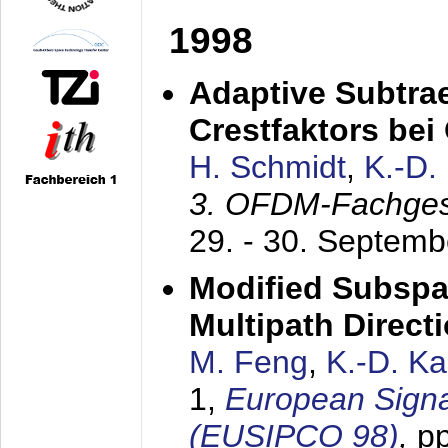
1998
Adaptive Subtra
Crestfaktors be
H. Schmidt
,
K.-D
3. OFDM-Fachge
29. - 30. Septem
Modified Subspa
Multipath Direct
M. Feng
,
K.-D. K
1,
European Signa
(EUSIPCO 98)
,
p