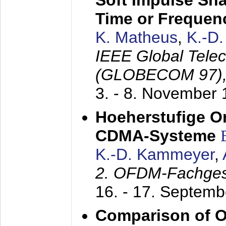
Soft Impulse Sha
Time or Frequenc
K. Matheus
,
K.-D
IEEE Global Tele
(GLOBECOM 97)
3. - 8. November
Hoeherstufige O
CDMA-Systeme
K.-D. Kammeyer
,
2. OFDM-Fachge
16. - 17. Septem
Comparison of O