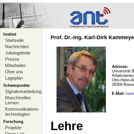
Institut
Prof. Dr.-Ing. Karl-Dirk Kammeyer
Startseite
Nachrichten
Jobangebote
Presse
Mitarbeiter
Adresse:
Universität 
Über uns
Arbeitsberei
Lageplan
Otto-Hahn-A
28359 Brem
Schwerpunkte
Signalverarbeitung
E-Mail
:
kam
Maschinelles
Lernen
Kommunikations-
technologien
Forschung
Lehre
Projekte
Open Lab