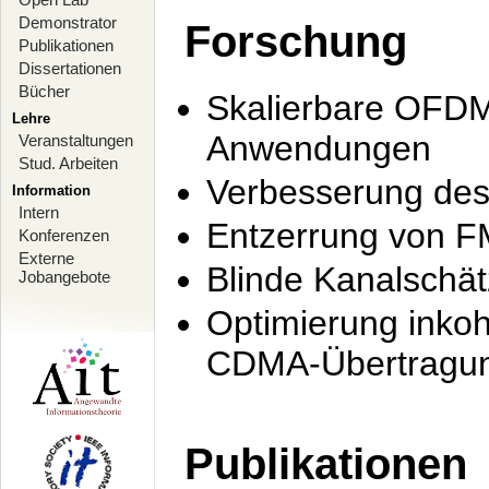
Demonstrator
Forschung
Publikationen
Dissertationen
Bücher
Skalierbare OFDM-
Lehre
Anwendungen
Veranstaltungen
Stud. Arbeiten
Verbesserung de
Information
Intern
Entzerrung von F
Konferenzen
Externe
Blinde Kanalschä
Jobangebote
Optimierung inko
CDMA-Übertragung
Publikationen