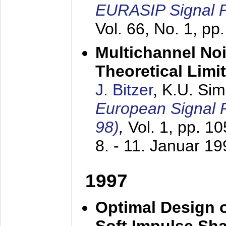
EURASIP Signal P
Vol. 66, No. 1, pp
Multichannel No
Theoretical Limi
J. Bitzer
, K.U. Si
European Signal
98)
,
Vol. 1, pp. 1
8. - 11. Januar 1
1997
Optimal Design o