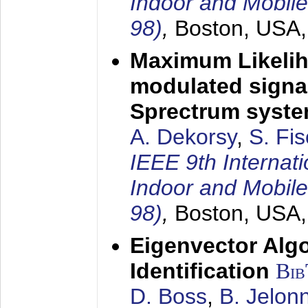
Indoor and Mobil
98)
,
Boston, USA
Maximum Likelih
modulated signal
Sprectrum syst
A. Dekorsy
,
S. Fis
IEEE 9th Internat
Indoor and Mobil
98)
,
Boston, USA
Eigenvector Alg
Identification
Bi
D. Boss
,
B. Jelon