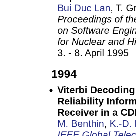
Bui Duc Lan
, T. 
Proceedings of th
on Software Engine
for Nuclear and H
3. - 8. April 1995
1994
Viterbi Decoding
Reliability Info
Receiver in a C
M. Benthin
,
K.-D.
IEEE Global Tele