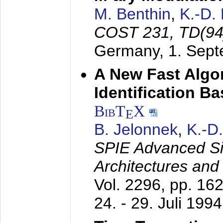
M. Benthin
,
K.-D.
COST 231, TD(94
Germany,
1. Sep
A New Fast Algo
Identification B
BibT
X
E
B. Jelonnek
,
K.-D
SPIE Advanced Sig
Architectures and
Vol. 2296, pp. 16
24. - 29. Juli 1994