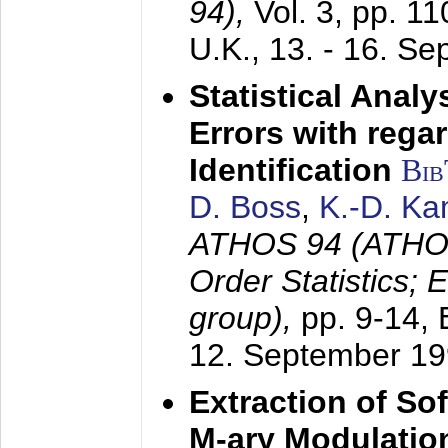
94),
Vol. 3, pp. 1
U.K.,
13. - 16. S
Statistical Anal
Errors with rega
Identification
Bi
D. Boss
,
K.-D. K
ATHOS 94 (ATHOS
Order Statistics;
group),
pp. 9-14,
12. September 1
Extraction of Sof
M-ary Modulatio