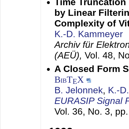
Time Truncation
by Linear Filter
Complexity of Vi
K.-D. Kammeyer
Archiv für Elektr
(AEÜ),
Vol. 48, N
A Closed Form So
BibT
X
E
B. Jelonnek
,
K.-D
EURASIP Signal P
Vol. 36, No. 3, pp