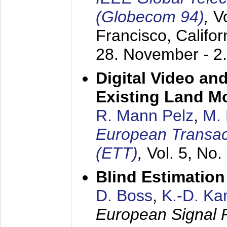
(Globecom 94)
,
V
Francisco, Califor
28. November - 2
Digital Video an
Existing Land M
R. Mann Pelz
,
M. 
European Transac
(ETT)
,
Vol. 5, No.
Blind Estimatio
D. Boss
,
K.-D. K
European Signal