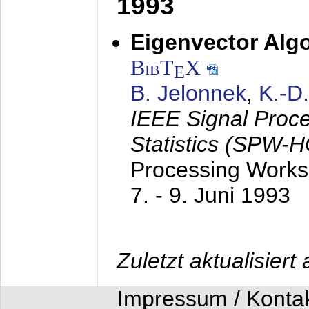
1993
Eigenvector Algo
BibT
X
E
B. Jelonnek
,
K.-D
IEEE Signal Proc
Statistics (SPW-
Processing Worksh
7. - 9. Juni 1993
Zuletzt aktualisier
Impressum / Konta