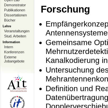
Demonstrator
Forschung
Publikationen
Dissertationen
Bücher
Empfängerkonzept
Lehre
Antennensysteme
Veranstaltungen
Stud. Arbeiten
Gemeinsame Opti
Information
Intern
Mehrnutzerdetekti
Konferenzen
Externe
Kanalkodierung 
Jobangebote
Untersuchung de
Mehrantennenkonz
Definition und Re
Datenübertragung
Dopplerverschie