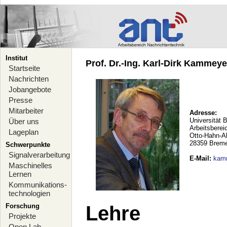
Institut
Prof. Dr.-Ing. Karl-Dirk Kammeyer
Startseite
Nachrichten
Jobangebote
Presse
Mitarbeiter
Adresse:
Universität 
Über uns
Arbeitsberei
Lageplan
Otto-Hahn-A
28359 Brem
Schwerpunkte
Signalverarbeitung
E-Mail
:
kam
Maschinelles
Lernen
Kommunikations-
technologien
Forschung
Lehre
Projekte
Open Lab