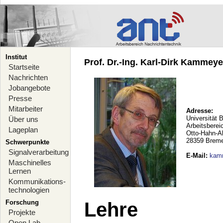
Institut
Prof. Dr.-Ing. Karl-Dirk Kammeyer
Startseite
Nachrichten
Jobangebote
Presse
Mitarbeiter
Adresse:
Universität 
Über uns
Arbeitsberei
Lageplan
Otto-Hahn-A
28359 Brem
Schwerpunkte
Signalverarbeitung
E-Mail
:
kam
Maschinelles
Lernen
Kommunikations-
technologien
Forschung
Lehre
Projekte
Open Lab