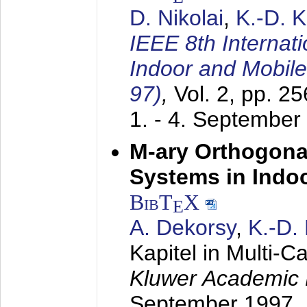
D. Nikolai
,
K.-D. 
IEEE 8th Internat
Indoor and Mobil
97)
,
Vol. 2, pp. 2
1. - 4. September
M-ary Orthogona
Systems in Indo
BibT
X
E
A. Dekorsy
,
K.-D.
Kapitel in Multi-
Kluwer Academic 
September 1997