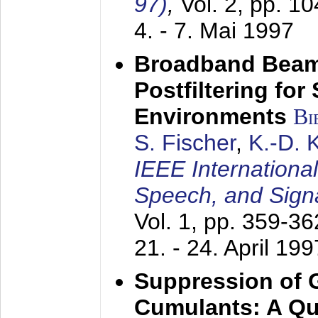
97)
,
Vol. 2, pp. 1
4. - 7. Mai 1997
Broadband Beam
Postfiltering for
Environments
Bi
S. Fischer
,
K.-D.
IEEE Internationa
Speech, and Sign
Vol. 1, pp. 359-3
21. - 24. April 199
Suppression of 
Cumulants: A Qua