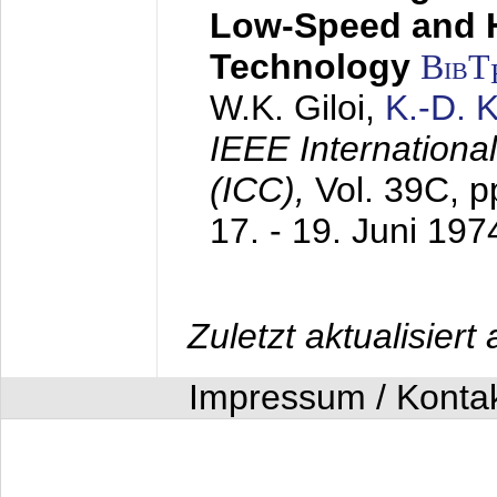
Low-Speed and 
Technology
BibT
W.K. Giloi,
K.-D.
IEEE Internation
(ICC),
Vol. 39C, p
17. - 19. Juni 197
Zuletzt aktualisier
Impressum / Konta