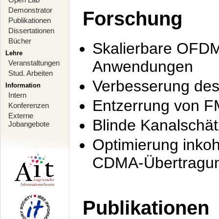
Demonstrator
Forschung
Publikationen
Dissertationen
Bücher
Skalierbare OFDM-
Lehre
Anwendungen
Veranstaltungen
Stud. Arbeiten
Verbesserung de
Information
Intern
Entzerrung von F
Konferenzen
Externe
Blinde Kanalschä
Jobangebote
Optimierung inko
CDMA-Übertragung
Publikationen