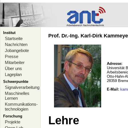
Institut
Prof. Dr.-Ing. Karl-Dirk Kammeyer
Startseite
Nachrichten
Jobangebote
Presse
Mitarbeiter
Adresse:
Universität 
Über uns
Arbeitsberei
Lageplan
Otto-Hahn-A
28359 Brem
Schwerpunkte
Signalverarbeitung
E-Mail
:
kam
Maschinelles
Lernen
Kommunikations-
technologien
Forschung
Lehre
Projekte
Open Lab