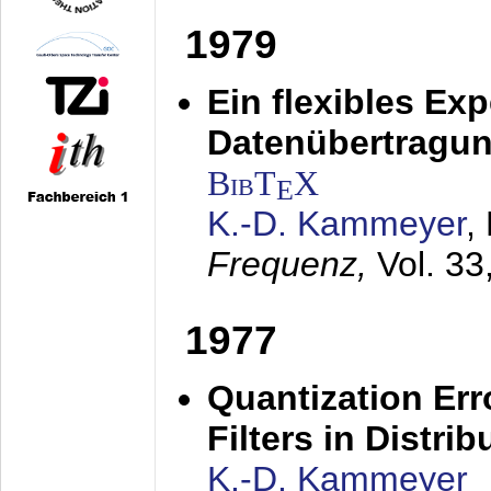
1979
Ein flexibles Ex
Datenübertragung
BibT
X
E
K.-D. Kammeyer
,
Frequenz,
Vol. 33
1977
Quantization Err
Filters in Distri
K.-D. Kammeyer