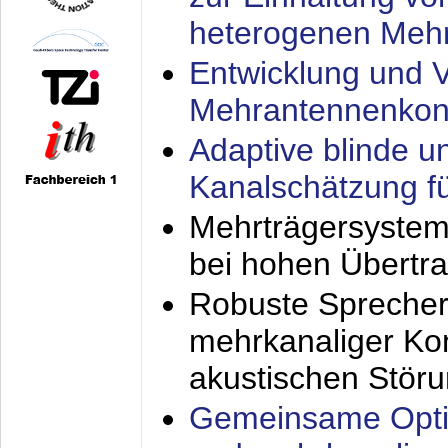
heterogenen Meh
Entwicklung und V
Mehrantennenkon
Adaptive blinde u
Kanalschätzung f
Mehrträgersystem
bei hohen Übertr
Robuste Sprecher
mehrkanaliger Ko
akustischen Stör
Gemeinsame Opti