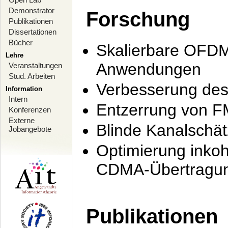
Demonstrator
Forschung
Publikationen
Dissertationen
Bücher
Skalierbare OFDM-
Lehre
Anwendungen
Veranstaltungen
Stud. Arbeiten
Verbesserung de
Information
Intern
Entzerrung von F
Konferenzen
Externe
Blinde Kanalschä
Jobangebote
Optimierung inko
CDMA-Übertragung
Publikationen