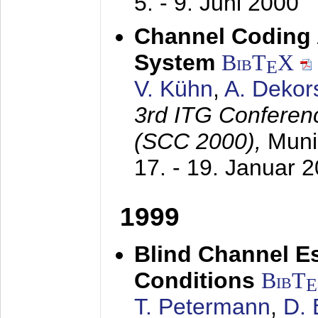
5. - 9. Juni 2000
Channel Coding
System
BibT
X
E
V. Kühn
,
A. Dekor
3rd ITG Conferen
(SCC 2000),
Muni
17. - 19. Januar 
1999
Blind Channel E
Conditions
BibT
E
T. Petermann
,
D. 