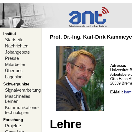
Institut
Prof. Dr.-Ing. Karl-Dirk Kammeyer
Startseite
Nachrichten
Jobangebote
Presse
Mitarbeiter
Adresse:
Universität 
Über uns
Arbeitsberei
Lageplan
Otto-Hahn-A
28359 Brem
Schwerpunkte
Signalverarbeitung
E-Mail
:
kam
Maschinelles
Lernen
Kommunikations-
technologien
Forschung
Lehre
Projekte
Open Lab