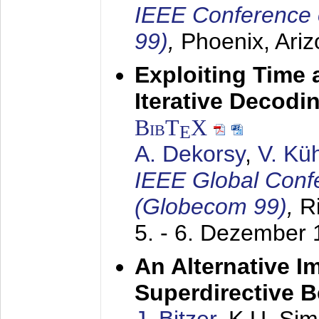
IEEE Conference 
99)
,
Phoenix, Ari
Exploiting Time 
Iterative Decod
BibT
X
E
A. Dekorsy
,
V. Kü
IEEE Global Conf
(Globecom 99)
,
R
5. - 6. Dezember
An Alternative I
Superdirective 