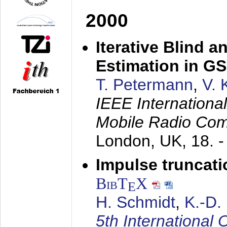
2000
Iterative Blind 
Estimation in G
T. Petermann
,
V. 
IEEE Internation
Mobile Radio Com
London, UK,
18. 
Impulse truncat
BibT
X
E
H. Schmidt
,
K.-D
5th Internation