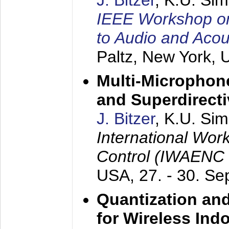
J. Bitzer
, K.U. Si
IEEE Workshop on 
to Audio and Aco
Paltz, New York,
Multi-Microphone
and Superdirect
J. Bitzer
, K.U. Si
International Wor
Control (IWAENC
USA,
27. - 30. S
Quantization an
for Wireless Ind