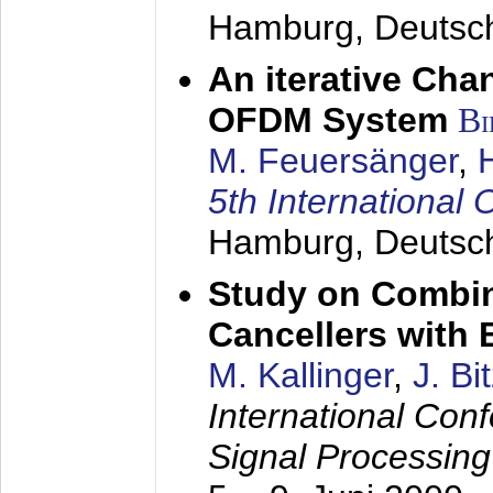
Hamburg, Deutsc
An iterative Chan
OFDM System
Bi
M. Feuersänger
,
5th Internation
Hamburg, Deutsc
Study on Combin
Cancellers with
M. Kallinger
,
J. Bi
International Con
Signal Processin