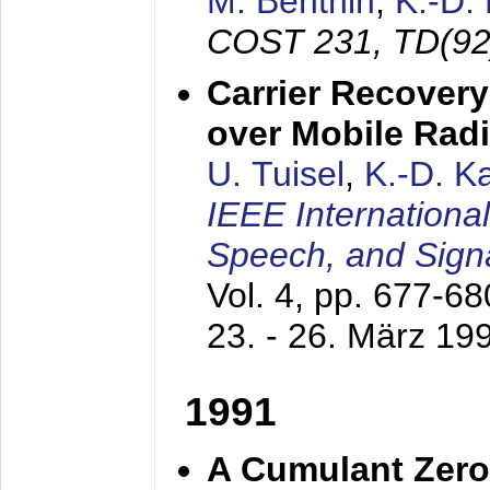
M. Benthin
,
K.-D.
COST 231, TD(92
Carrier Recovery
over Mobile Rad
U. Tuisel
,
K.-D. 
IEEE Internationa
Speech, and Sign
Vol. 4, pp. 677-6
23. - 26. März 19
1991
A Cumulant Zero