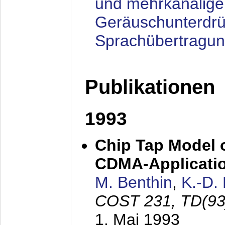
und mehrkanalige
Geräuschunterdrü
Sprachübertragu
Publikationen
1993
Chip Tap Model o
CDMA-Applicati
M. Benthin
,
K.-D.
COST 231, TD(93
1. Mai 1993