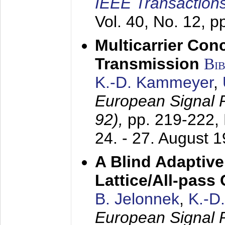
IEEE Transactions
Vol. 40, No. 12, 
Multicarrier Conc
Transmission
Bi
K.-D. Kammeyer
,
European Signal
92),
pp. 219-222,
24. - 27. August 
A Blind Adaptive
Lattice/All-pass
B. Jelonnek
,
K.-D
European Signal