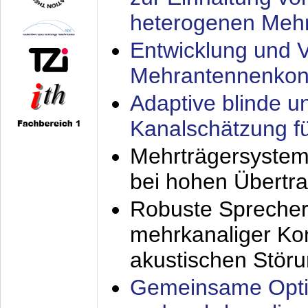
heterogenen Meh
Entwicklung und V
Mehrantennenkon
Adaptive blinde u
Kanalschätzung f
Mehrträgersystem
bei hohen Übertr
Robuste Sprecher
mehrkanaliger Ko
akustischen Stör
Gemeinsame Opti