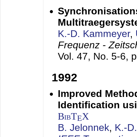
Synchronisations
Multitraegersys
K.-D. Kammeyer
,
Frequenz - Zeitsc
Vol. 47, No. 5-6, 
1992
Improved Method
Identification us
BibT
X
E
B. Jelonnek
,
K.-D