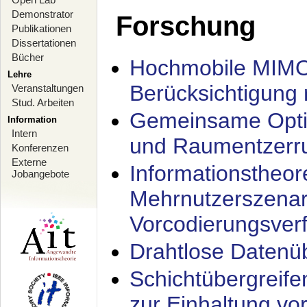
Demonstrator
Forschung
Publikationen
Dissertationen
Bücher
Hochmobile MIMO
Lehre
Berücksichtigung 
Veranstaltungen
Stud. Arbeiten
Gemeinsame Opti
Information
Intern
und Raumentzerru
Konferenzen
Externe
Informationstheor
Jobangebote
Mehrnutzerszenar
Vorcodierungsverf
Drahtlose Datenü
Schichtübergrei
zur Einhaltung vo