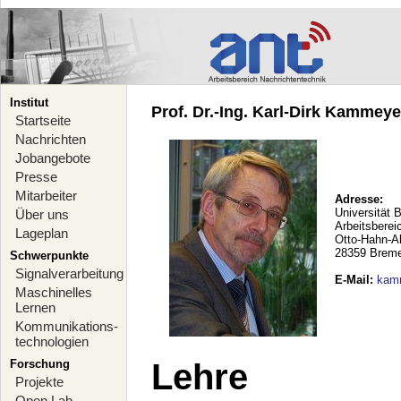
Institut
Prof. Dr.-Ing. Karl-Dirk Kammeyer
Startseite
Nachrichten
Jobangebote
Presse
Mitarbeiter
Adresse:
Universität 
Über uns
Arbeitsberei
Lageplan
Otto-Hahn-A
28359 Brem
Schwerpunkte
Signalverarbeitung
E-Mail
:
kam
Maschinelles
Lernen
Kommunikations-
technologien
Forschung
Lehre
Projekte
Open Lab