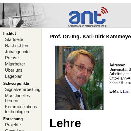
Institut
Prof. Dr.-Ing. Karl-Dirk Kammeyer
Startseite
Nachrichten
Jobangebote
Presse
Mitarbeiter
Adresse:
Universität 
Über uns
Arbeitsberei
Lageplan
Otto-Hahn-A
28359 Brem
Schwerpunkte
Signalverarbeitung
E-Mail
:
kam
Maschinelles
Lernen
Kommunikations-
technologien
Forschung
Lehre
Projekte
Open Lab