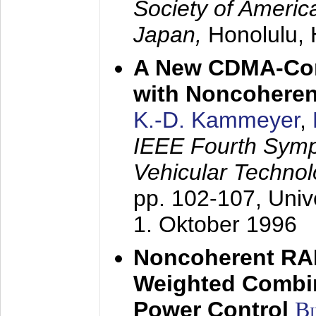
Society of America
Japan,
Honolulu, 
A New CDMA-Con
with Noncoheren
K.-D. Kammeyer
,
IEEE Fourth Sym
Vehicular Technol
pp. 102-107,
Univ
1. Oktober 1996
Noncoherent RA
Weighted Combi
Power Control
B