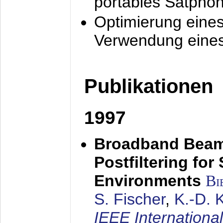
portables Satpho
Optimierung eine
Verwendung eines
Publikationen
1997
Broadband Beam
Postfiltering for
Environments
Bi
S. Fischer
,
K.-D.
IEEE Internationa