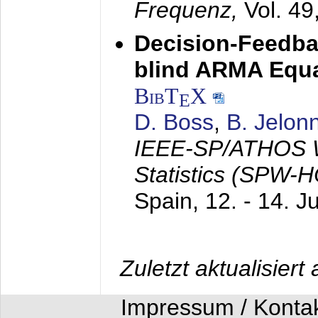
Frequenz,
Vol. 49
Decision-Feedba
blind ARMA Equal
BibT
X
E
D. Boss
,
B. Jelon
IEEE-SP/ATHOS W
Statistics (SPW-
Spain,
12. - 14. J
Zuletzt aktualisier
Impressum / Konta