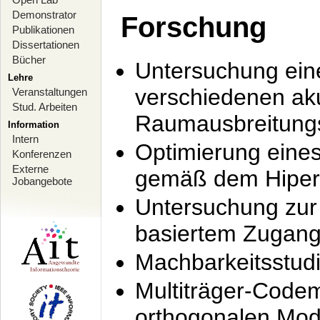
Demonstrator
Forschung
Publikationen
Dissertationen
Bücher
Untersuchung ein
Lehre
verschiedenen ak
Veranstaltungen
Stud. Arbeiten
Raumausbreitung
Information
Intern
Optimierung ein
Konferenzen
Externe
gemäß dem Hiperl
Jobangebote
Untersuchung zur 
basiertem Zugan
Machbarkeitsstud
Multiträger-Codem
orthogonalen Mod