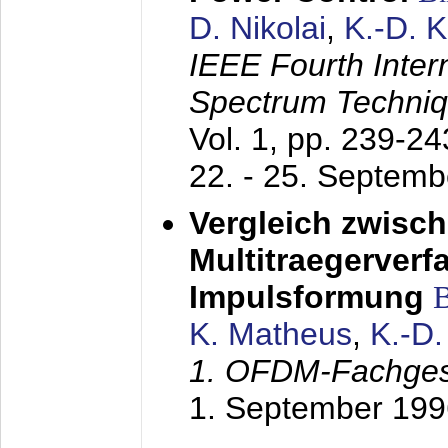
D. Nikolai
,
K.-D. 
IEEE Fourth Inte
Spectrum Techniq
Vol. 1, pp. 239-2
22. - 25. Septem
Vergleich zwisc
Multitraegerverf
Impulsformung
K. Matheus
,
K.-D
1. OFDM-Fachge
1. September 199