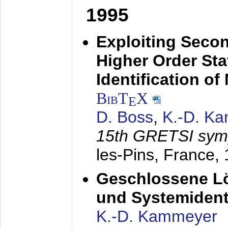
1995
Exploiting Secon
Higher Order Stat
Identification o
BibT
X
E
D. Boss
,
K.-D. K
15th GRETSI sy
les-Pins, France,
Geschlossene Lö
und Systemidenti
K.-D. Kammeyer