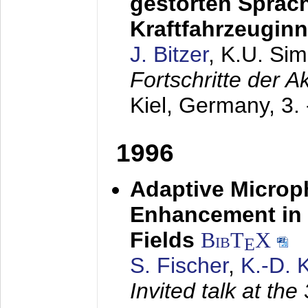
gestörten Sprach
Kraftfahrzeugin
J. Bitzer
, K.U. Si
Fortschritte der 
Kiel, Germany,
3.
1996
Adaptive Microp
Enhancement in 
Fields
BibT
X
E
S. Fischer
,
K.-D.
Invited talk at the