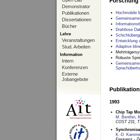
Forschung
Demonstrator
Publikationen
Hochmobile M
Gemeinsame O
Dissertationen
Informations
Bücher
Drahtlose Da
Lehre
Schichtüberg
Veranstaltungen
Entwicklung 
Stud. Arbeiten
Adaptive bli
Mehrträgersy
Information
Robuste Spre
Intern
Gemeinsame O
Konferenzen
Sprachübertr
Externe
Jobangebote
Publikatio
1993
Chip Tap Mo
M. Benthin
,
K
COST 231, T
Synchronisa
K.-D. Kamme
Frequenz - Ze