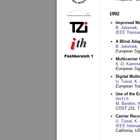
1992
Improved Met
B. Jelonnek
,
IEEE Transac
A Blind Adap
B. Jelonnek
,
European Sig
Multicarrier
K.-D. Kamme
European Sig
Digital Mult
U. Tuisel
,
K.
European Tra
Use of the E
BibT
X
E
M. Benthin
,
K
COST 231, T
Carrier Reco
U. Tuisel
,
K.
IEEE Interna
California, 