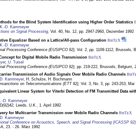
hods for the Blind System Identification using Higher Order Statistics
K.-D. Kammeyer
tions on Signal Processing
,
Vol. 40, No. 12, pp. 2947-2960,
Dezember 1992
tive Equalizer Based on a Lattice/All-pass Configuration
BibT
X
E
K.-D. Kammeyer
nal Processing Conference (EUSIPCO 92),
Vol. 2, pp. 1109-1112,
Brussels, 
 Concept for Digital Mobile Radio Transmission
BibT
X
E
yer
,
U. Tuisel
nal Processing Conference (EUSIPCO 92),
pp. 219-222,
Brussels, Belgium,
icarrier-Transmission of Audio Signals Over Mobile Radio Channels
BibT
-D. Kammeyer
, H. Schulze, H. Bochmann
nsanctions on Telecommunications (ETT 92),
Vol. 3, No. 3, pp. 243-253,
Mai
quivalent Linear System for Viterbi Detection of FM Transmitted Data w
.-D. Kammeyer
D(92)42,
Leeds, U.K.,
1. April 1992
very for Multicarrier Transmission over Mobile Radio Channels
BibT
X
E
-D. Kammeyer
tional Conference on Acoustics, Speech, and Signal Processing (ICASSP 92)
USA,
23. - 26. März 1992