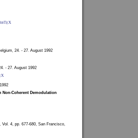
BibT
X
E
Belgium,
24. - 27. August 1992
24. - 27. August 1992
X
E
 1992
ith Non-Coherent Demodulation
,
Vol. 4, pp. 677-680,
San Francisco,