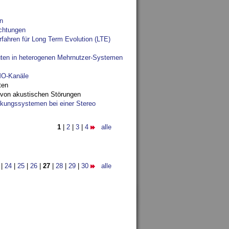
n
chtungen
fahren für Long Term Evolution (LTE)
ten in heterogenen Mehrnutzer-Systemen
IMO-Kanäle
ten
 von akustischen Störungen
ungssystemen bei einer Stereo
1
|
2
|
3
|
4
alle
|
24
|
25
|
26
|
27
|
28
|
29
|
30
alle