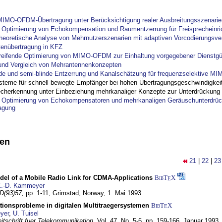
IMO-OFDM-Übertragung unter Berücksichtigung realer Ausbreitungsszenarie
ptimierung von Echokompensation und Raumentzerrung für Freisprecheinri
theoretische Analyse von Mehrnutzerszenarien mit adaptiven Vorcodierungsver
tenübertragung in KFZ
reifende Optimierung von MIMO-OFDM zur Einhaltung vorgegebener Dienstgü
und Vergleich von Mehrantennenkonzepten
nde und semi-blinde Entzerrung und Kanalschätzung für frequenzselektive M
steme für schnell bewegte Empfänger bei hohen Übertragungsgeschwindigkei
cherkennung unter Einbeziehung mehrkanaliger Konzepte zur Unterdrückung
ptimierung von Echokompensatoren und mehrkanaligen Geräuschunterdrück
agung
nen
21
|
22
|
23
del of a Mobile Radio Link for CDMA-Applications
BibT
X
E
.-D. Kammeyer
D(93)57,
pp. 1-11,
Grimstad, Norway,
1. Mai 1993
tionsprobleme in digitalen Multitraegersystemen
BibT
X
E
yer
,
U. Tuisel
itschrift fuer Telekommunikation,
Vol. 47, No. 5-6, pp. 159-166,
Januar 1993