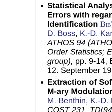
Statistical Anal
Errors with rega
Identification
Bi
D. Boss
,
K.-D. K
ATHOS 94 (ATHOS
Order Statistics;
group),
pp. 9-14,
12. September 1
Extraction of Sof
M-ary Modulatio
M. Benthin
,
K.-D.
COST 231, TD(94