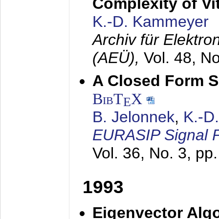
Complexity of Vi
K.-D. Kammeyer
Archiv für Elektr
(AEÜ),
Vol. 48, N
A Closed Form So
BibT
X
E
B. Jelonnek
,
K.-D
EURASIP Signal P
Vol. 36, No. 3, pp
1993
Eigenvector Algo