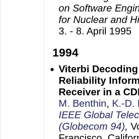
on Software Engine
for Nuclear and H
3. - 8. April 1995
1994
Viterbi Decoding
Reliability Info
Receiver in a C
M. Benthin
,
K.-D.
IEEE Global Tele
(Globecom 94)
,
V
Francisco, Califor