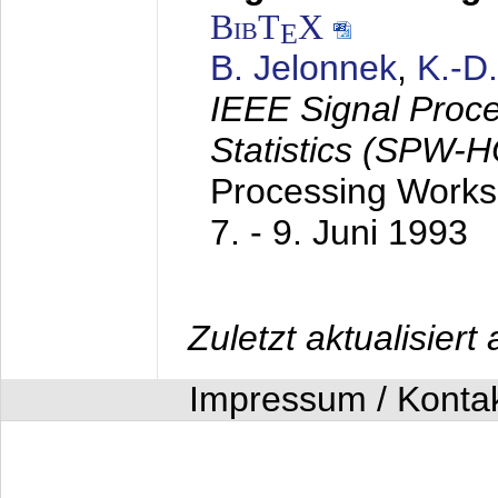
BibT
X
E
B. Jelonnek
,
K.-D
IEEE Signal Proc
Statistics (SPW-
Processing Worksh
7. - 9. Juni 1993
Zuletzt aktualisier
Impressum / Konta