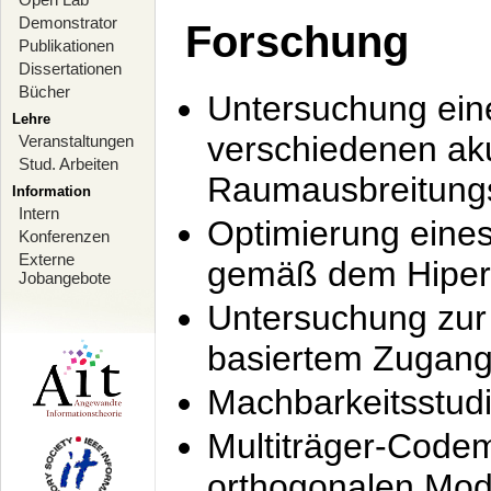
Demonstrator
Forschung
Publikationen
Dissertationen
Bücher
Untersuchung ein
Lehre
verschiedenen ak
Veranstaltungen
Stud. Arbeiten
Raumausbreitung
Information
Intern
Optimierung ein
Konferenzen
Externe
gemäß dem Hiperl
Jobangebote
Untersuchung zur 
basiertem Zugan
Machbarkeitsstud
Multiträger-Codem
orthogonalen Mod