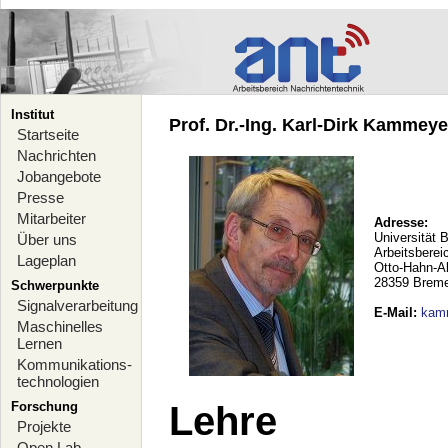
Institut
Prof. Dr.-Ing. Karl-Dirk Kammeyer
Startseite
Nachrichten
Jobangebote
Presse
Mitarbeiter
Adresse:
Universität 
Über uns
Arbeitsberei
Lageplan
Otto-Hahn-A
28359 Brem
Schwerpunkte
Signalverarbeitung
E-Mail
:
kam
Maschinelles
Lernen
Kommunikations-
technologien
Forschung
Lehre
Projekte
Open Lab