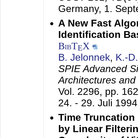
Germany,
1. Sep
A New Fast Algo
Identification B
BibT
X
E
B. Jelonnek
,
K.-D
SPIE Advanced Sig
Architectures and
Vol. 2296, pp. 16
24. - 29. Juli 1994
Time Truncation
by Linear Filter