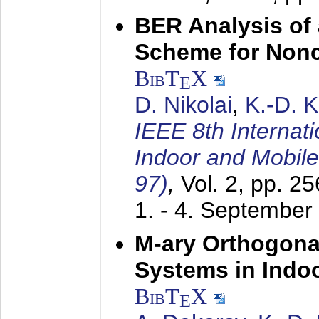
BER Analysis of
Scheme for Non
BibT
X
E
D. Nikolai
,
K.-D. 
IEEE 8th Internat
Indoor and Mobil
97)
,
Vol. 2, pp. 2
1. - 4. September
M-ary Orthogona
Systems in Indo
BibT
X
E