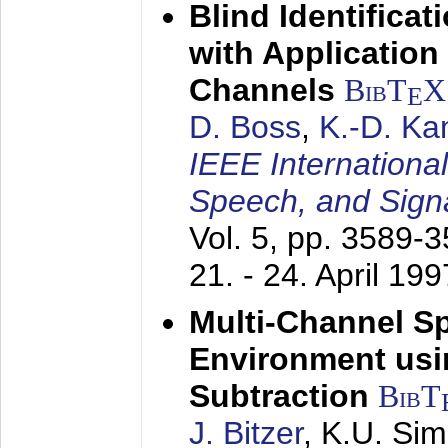
Blind Identifica
with Applicatio
Channels
BibT
X
E
D. Boss
,
K.-D. K
IEEE Internationa
Speech, and Sign
Vol. 5, pp. 3589-
21. - 24. April 199
Multi-Channel S
Environment usin
Subtraction
BibT
J. Bitzer
, K.U. Si