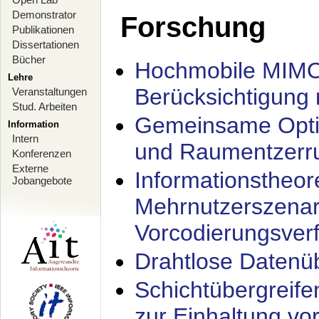
Demonstrator
Forschung
Publikationen
Dissertationen
Bücher
Hochmobile MIMO
Lehre
Berücksichtigung 
Veranstaltungen
Stud. Arbeiten
Gemeinsame Opti
Information
Intern
und Raumentzerru
Konferenzen
Externe
Informationstheor
Jobangebote
Mehrnutzerszenar
Vorcodierungsverf
Drahtlose Datenü
Schichtübergrei
zur Einhaltung vo