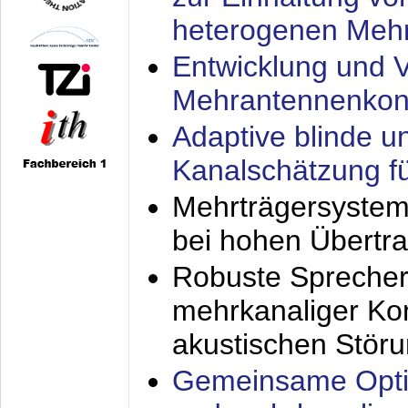
heterogenen Meh
Entwicklung und V
Mehrantennenkon
Adaptive blinde u
Kanalschätzung f
Mehrträgersystem
bei hohen Übertr
Robuste Sprecher
mehrkanaliger Ko
akustischen Stör
Gemeinsame Opti