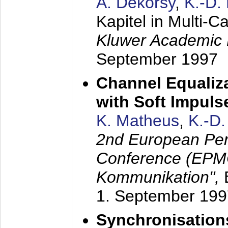
A. Dekorsy
,
K.-D.
Kapitel in Multi-
Kluwer Academic 
September 1997
Channel Equaliza
with Soft Impul
K. Matheus
,
K.-D
2nd European Per
Conference (EPMC
Kommunikation",
1. September 199
Synchronisation