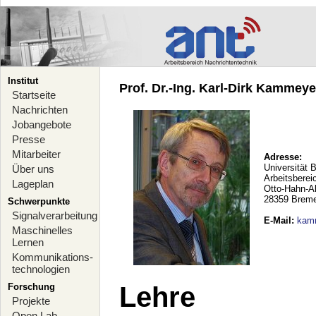
Institut
Prof. Dr.-Ing. Karl-Dirk Kammeyer
Startseite
Nachrichten
Jobangebote
Presse
Mitarbeiter
Adresse:
Universität 
Über uns
Arbeitsberei
Lageplan
Otto-Hahn-A
28359 Brem
Schwerpunkte
Signalverarbeitung
E-Mail
:
kam
Maschinelles
Lernen
Kommunikations-
technologien
Forschung
Lehre
Projekte
Open Lab