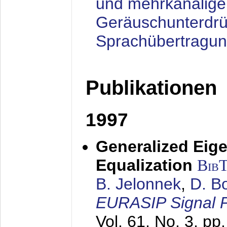
und mehrkanalige
Geräuschunterdrü
Sprachübertragu
Publikationen
1997
Generalized Eige
Equalization
Bib
B. Jelonnek
,
D. B
EURASIP Signal P
Vol. 61, No. 3, pp