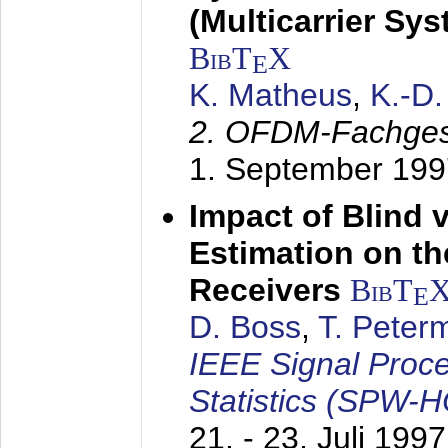
(Multicarrier Sy
BibT
X
E
K. Matheus
,
K.-D
2. OFDM-Fachge
1. September 199
Impact of Blind 
Estimation on t
Receivers
BibT
E
D. Boss
,
T. Peter
IEEE Signal Proc
Statistics (SPW-
21. - 23. Juli 1997