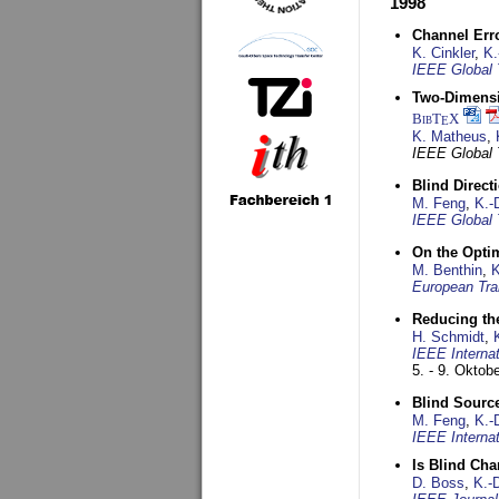
1998
Channel Err
K. Cinkler
,
K.
IEEE Global 
Two-Dimensio
BibT
X
E
K. Matheus
,
IEEE Global
Blind Direct
M. Feng
,
K.-
IEEE Global 
On the Opti
M. Benthin
,
K
European Tra
Reducing the
H. Schmidt
,
IEEE Interna
5. - 9. Oktob
Blind Sourc
M. Feng
,
K.-
IEEE Interna
Is Blind Ch
D. Boss
,
K.-