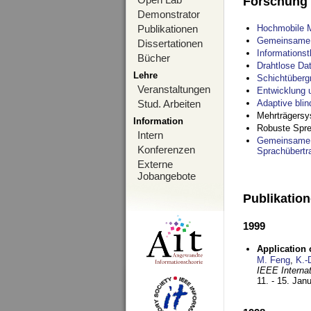
Forschung
Demonstrator
Publikationen
Hochmobile M
Gemeinsame O
Dissertationen
Informations
Bücher
Drahtlose Da
Lehre
Schichtüberg
Veranstaltungen
Entwicklung 
Stud. Arbeiten
Adaptive bli
Mehrträgersy
Information
Robuste Spre
Intern
Gemeinsame O
Konferenzen
Sprachübertr
Externe
Jobangebote
Publikatio
1999
Application
M. Feng
,
K.-
IEEE Interna
11. - 15. Jan