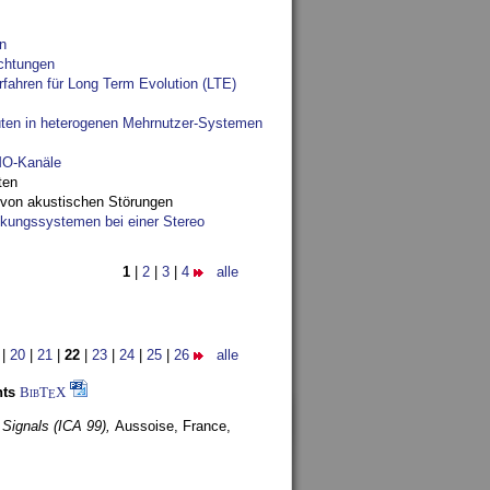
n
chtungen
fahren für Long Term Evolution (LTE)
ten in heterogenen Mehrnutzer-Systemen
IMO-Kanäle
ten
 von akustischen Störungen
ungssystemen bei einer Stereo
1
|
2
|
3
|
4
alle
|
20
|
21
|
22
|
23
|
24
|
25
|
26
alle
nts
BibT
X
E
 Signals (ICA 99),
Aussoise, France,