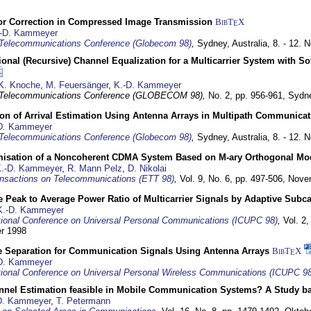
or Correction in Compressed Image Transmission
BibT
X
E
-D. Kammeyer
Telecommunications Conference (Globecom 98)
,
Sydney, Australia,
8. - 12.
nal (Recursive) Channel Equalization for a Multicarrier System with S
K. Knoche
,
M. Feuersänger
,
K.-D. Kammeyer
 Telecommunications Conference (GLOBECOM 98),
No. 2, pp. 956-961,
Sydne
ion of Arrival Estimation Using Antenna Arrays in Multipath Communica
D. Kammeyer
Telecommunications Conference (Globecom 98)
,
Sydney, Australia,
8. - 12.
misation of a Noncoherent CDMA System Based on M-ary Orthogonal Mo
.-D. Kammeyer
,
R. Mann Pelz
,
D. Nikolai
nsactions on Telecommunications (ETT 98)
,
Vol. 9, No. 6, pp. 497-506,
Nove
 Peak to Average Power Ratio of Multicarrier Signals by Adaptive Subca
K.-D. Kammeyer
tional Conference on Universal Personal Communications (ICUPC 98)
,
Vol. 2
er 1998
e Separation for Communication Signals Using Antenna Arrays
BibT
X
E
D. Kammeyer
tional Conference on Universal Personal Wireless Communications (ICUPC 98
annel Estimation feasible in Mobile Communication Systems? A Study 
D. Kammeyer
,
T. Petermann