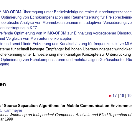
IMO-OFDM-Übertragung unter Berücksichtigung realer Ausbreitungsszenarie
ptimierung von Echokompensation und Raumentzerrung für Freisprecheinri
theoretische Analyse von Mehrnutzerszenarien mit adaptiven Vorcodierungsver
tenübertragung in KFZ
reifende Optimierung von MIMO-OFDM zur Einhaltung vorgegebener Dienstgü
und Vergleich von Mehrantennenkonzepten
nde und semi-blinde Entzerrung und Kanalschätzung für frequenzselektive M
steme für schnell bewegte Empfänger bei hohen Übertragungsgeschwindigkei
cherkennung unter Einbeziehung mehrkanaliger Konzepte zur Unterdrückung
ptimierung von Echokompensatoren und mehrkanaligen Geräuschunterdrück
agung
nen
17
|
18
|
19
 of Source Separation Algorithms for Mobile Communication Environme
D. Kammeyer
tional Workshop on Independent Component Analysis and Blind Separation of
uar 1999