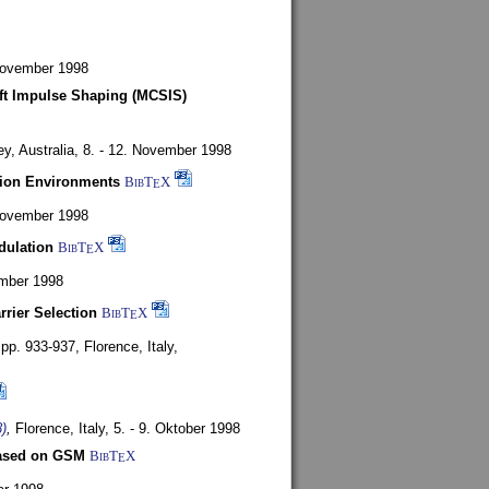
 November 1998
oft Impulse Shaping (MCSIS)
y, Australia,
8. - 12. November 1998
tion Environments
BibT
X
E
 November 1998
dulation
BibT
X
E
mber 1998
rrier Selection
BibT
X
E
, pp. 933-937,
Florence, Italy,
)
,
Florence, Italy,
5. - 9. Oktober 1998
based on GSM
BibT
X
E