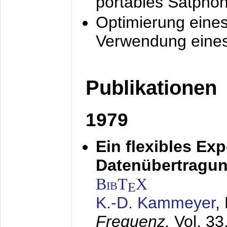
portables Satpho
Optimierung eine
Verwendung eines
Publikationen
1979
Ein flexibles Ex
Datenübertragung
BibT
X
E
K.-D. Kammeyer
,
Frequenz,
Vol. 33