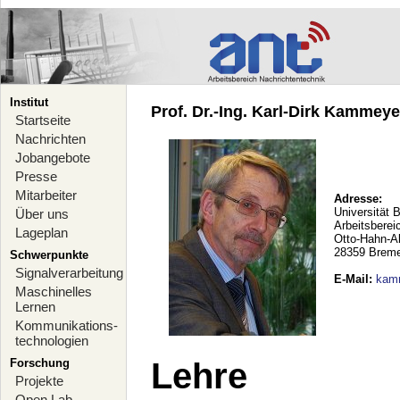
Institut
Prof. Dr.-Ing. Karl-Dirk Kammeyer
Startseite
Nachrichten
Jobangebote
Presse
Mitarbeiter
Adresse:
Universität 
Über uns
Arbeitsberei
Lageplan
Otto-Hahn-A
28359 Brem
Schwerpunkte
Signalverarbeitung
E-Mail
:
kam
Maschinelles
Lernen
Kommunikations-
technologien
Forschung
Lehre
Projekte
Open Lab