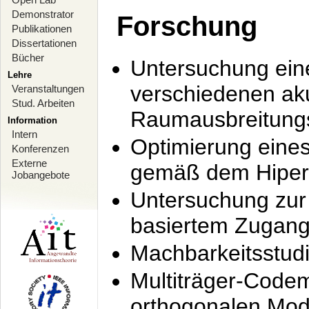
Demonstrator
Forschung
Publikationen
Dissertationen
Bücher
Untersuchung ein
Lehre
verschiedenen ak
Veranstaltungen
Stud. Arbeiten
Raumausbreitung
Information
Intern
Optimierung ein
Konferenzen
Externe
gemäß dem Hiperl
Jobangebote
Untersuchung zur 
basiertem Zugan
Machbarkeitsstud
Multiträger-Codem
orthogonalen Mod