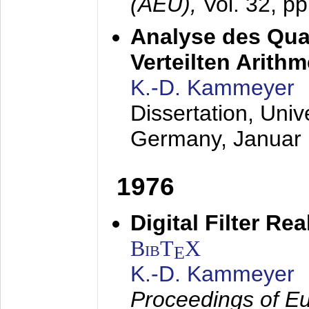
(AEÜ),
Vol. 32, p
Analyse des Quan
Verteilten Arithm
K.-D. Kammeyer
Dissertation, Univ
Germany,
Januar
1976
Digital Filter Re
BibT
X
E
K.-D. Kammeyer
Proceedings of Eu