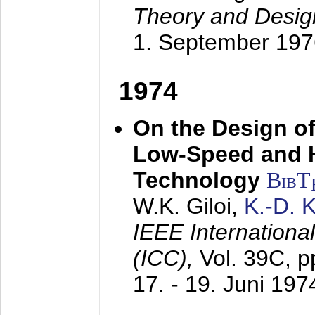
Theory and Desig
1. September 197
1974
On the Design of
Low-Speed and 
Technology
BibT
W.K. Giloi,
K.-D.
IEEE Internation
(ICC),
Vol. 39C, p
17. - 19. Juni 197