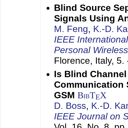
Blind Source Se
Signals Using A
M. Feng
,
K.-D. K
IEEE Internationa
Personal Wireles
Florence, Italy,
5.
Is Blind Channel
Communication 
GSM
BibT
X
E
D. Boss
,
K.-D. K
IEEE Journal on 
Vol. 16, No. 8, p