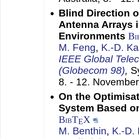
Blind Direction o
Antenna Arrays 
Environments
Bi
M. Feng
,
K.-D. K
IEEE Global Tele
(Globecom 98)
,
S
8. - 12. Novembe
On the Optimisa
System Based on
BibT
X
E
M. Benthin
,
K.-D.