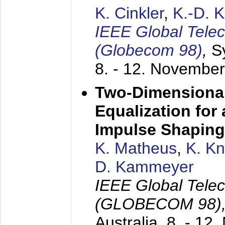
K. Cinkler
,
K.-D. 
IEEE Global Tele
(Globecom 98)
,
S
8. - 12. Novembe
Two-Dimensional
Equalization for 
Impulse Shaping
K. Matheus
,
K. K
D. Kammeyer
IEEE Global Tele
(GLOBECOM 98)
Australia,
8. - 12