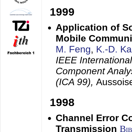
1999
Application of S
Mobile Communi
M. Feng
,
K.-D. K
IEEE Internation
Component Analysi
(ICA 99),
Aussois
1998
Channel Error C
Transmission
Bi