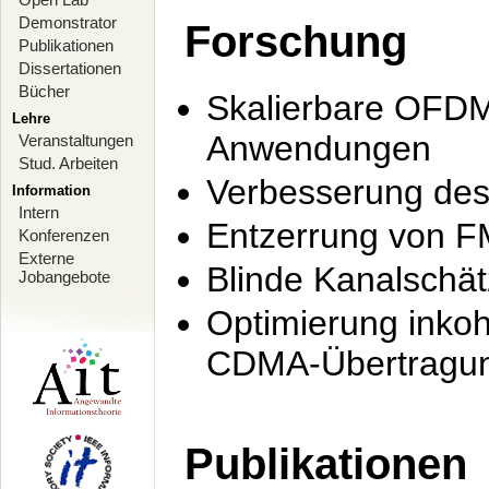
Demonstrator
Forschung
Publikationen
Dissertationen
Bücher
Skalierbare OFDM-
Lehre
Anwendungen
Veranstaltungen
Stud. Arbeiten
Verbesserung de
Information
Intern
Entzerrung von F
Konferenzen
Externe
Blinde Kanalschä
Jobangebote
Optimierung inko
CDMA-Übertragung
Publikationen