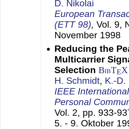
D. Nikolai
European Transac
(ETT 98)
,
Vol. 9, 
November 1998
Reducing the Pe
Multicarrier Sig
Selection
BibT
X
E
H. Schmidt
,
K.-D
IEEE Internationa
Personal Commun
Vol. 2, pp. 933-9
5. - 9. Oktober 1