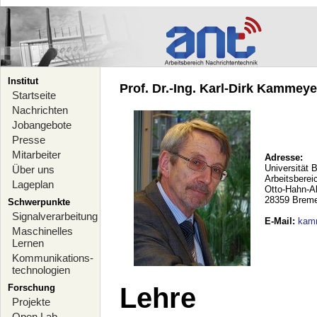
Institut
Prof. Dr.-Ing. Karl-Dirk Kammeyer
Startseite
Nachrichten
Jobangebote
Presse
Mitarbeiter
Adresse:
Universität 
Über uns
Arbeitsberei
Lageplan
Otto-Hahn-A
28359 Brem
Schwerpunkte
Signalverarbeitung
E-Mail
:
kam
Maschinelles
Lernen
Kommunikations-
technologien
Forschung
Lehre
Projekte
Open Lab