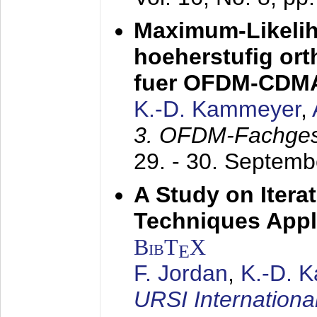
Maximum-Likeli
hoeherstufig or
fuer OFDM-CDM
K.-D. Kammeyer
,
3. OFDM-Fachge
29. - 30. Septem
A Study on Itera
Techniques Appl
BibT
X
E
F. Jordan
,
K.-D. 
URSI Internation