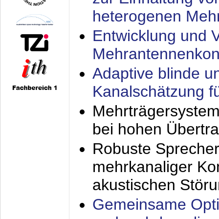
heterogenen Meh
Entwicklung und V
Mehrantennenkon
Adaptive blinde u
Kanalschätzung f
Mehrträgersystem
bei hohen Übertr
Robuste Sprecher
mehrkanaliger Ko
akustischen Stör
Gemeinsame Opti