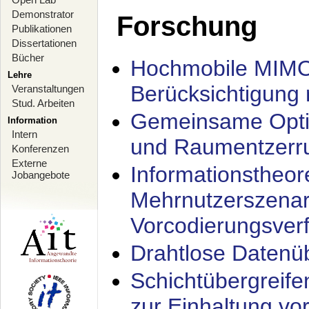
Demonstrator
Forschung
Publikationen
Dissertationen
Bücher
Hochmobile MIMO
Lehre
Berücksichtigung 
Veranstaltungen
Stud. Arbeiten
Gemeinsame Opti
Information
Intern
und Raumentzerru
Konferenzen
Externe
Informationstheor
Jobangebote
Mehrnutzerszenar
Vorcodierungsverf
Drahtlose Datenü
Schichtübergrei
zur Einhaltung vo