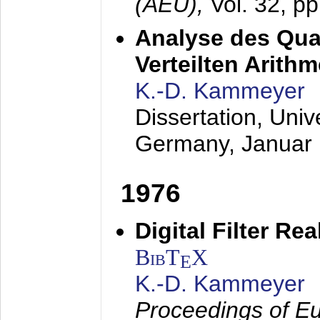
(AEÜ),
Vol. 32, p
Analyse des Quan
Verteilten Arithm
K.-D. Kammeyer
Dissertation, Univ
Germany,
Januar
1976
Digital Filter Re
BibT
X
E
K.-D. Kammeyer
Proceedings of Eu