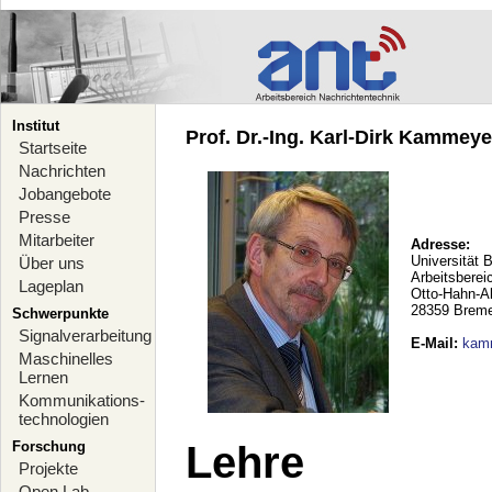
Institut
Prof. Dr.-Ing. Karl-Dirk Kammeyer
Startseite
Nachrichten
Jobangebote
Presse
Mitarbeiter
Adresse:
Universität 
Über uns
Arbeitsberei
Lageplan
Otto-Hahn-A
28359 Brem
Schwerpunkte
Signalverarbeitung
E-Mail
:
kam
Maschinelles
Lernen
Kommunikations-
technologien
Forschung
Lehre
Projekte
Open Lab