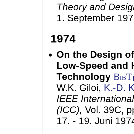
Theory and Desig
1. September 197
1974
On the Design of
Low-Speed and 
Technology
BibT
W.K. Giloi,
K.-D.
IEEE Internation
(ICC),
Vol. 39C, p
17. - 19. Juni 197