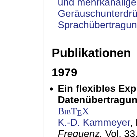
und mehrkanalige
Geräuschunterdrü
Sprachübertragu
Publikationen
1979
Ein flexibles Ex
Datenübertragung
BibT
X
E
K.-D. Kammeyer
,
Frequenz,
Vol. 33