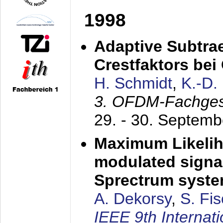
1998
Adaptive Subtra
Crestfaktors be
H. Schmidt
,
K.-D
3. OFDM-Fachge
29. - 30. Septem
Maximum Likelih
modulated signal
Sprectrum syst
A. Dekorsy
,
S. Fis
IEEE 9th Internat