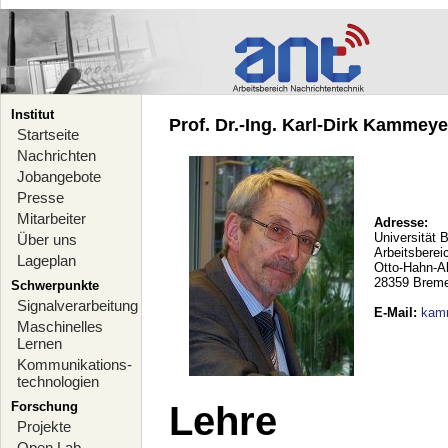
Institut
Prof. Dr.-Ing. Karl-Dirk Kammeyer
Startseite
Nachrichten
Jobangebote
Presse
Mitarbeiter
Adresse:
Universität 
Über uns
Arbeitsberei
Lageplan
Otto-Hahn-A
28359 Brem
Schwerpunkte
Signalverarbeitung
E-Mail
:
kam
Maschinelles
Lernen
Kommunikations-
technologien
Forschung
Lehre
Projekte
Open Lab