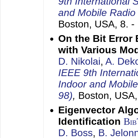
9th International
and Mobile Radio
Boston, USA,
8. 
On the Bit Erro
with Various Mo
D. Nikolai
,
A. Dek
IEEE 9th Internat
Indoor and Mobil
98)
,
Boston, USA
Eigenvector Alg
Identification
Bi
D. Boss
,
B. Jelon