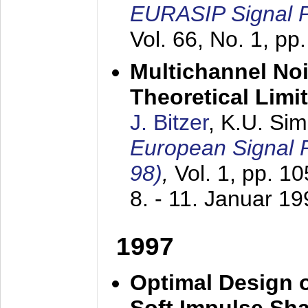
EURASIP Signal P
Vol. 66, No. 1, pp
Multichannel No
Theoretical Limi
J. Bitzer
, K.U. Si
European Signal
98)
,
Vol. 1, pp. 1
8. - 11. Januar 1
1997
Optimal Design o