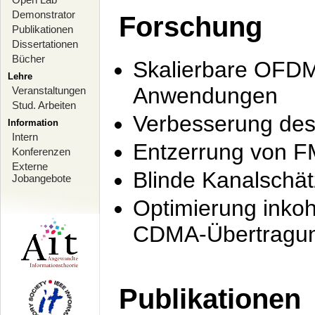
Demonstrator
Forschung
Publikationen
Dissertationen
Bücher
Skalierbare OFDM-
Lehre
Anwendungen
Veranstaltungen
Stud. Arbeiten
Verbesserung de
Information
Intern
Entzerrung von F
Konferenzen
Externe
Blinde Kanalschä
Jobangebote
Optimierung inko
CDMA-Übertragung
Publikationen