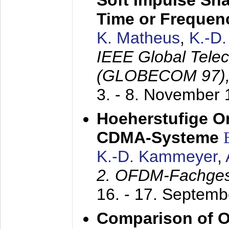
Soft Impulse Sha
Time or Frequenc
K. Matheus
,
K.-D
IEEE Global Tele
(GLOBECOM 97)
3. - 8. November
Hoeherstufige O
CDMA-Systeme
K.-D. Kammeyer
,
2. OFDM-Fachge
16. - 17. Septem
Comparison of O