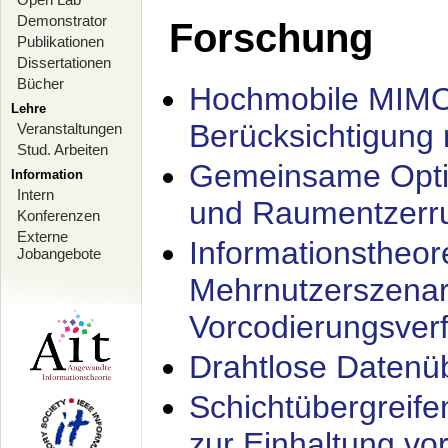
Demonstrator
Forschung
Publikationen
Dissertationen
Bücher
Hochmobile MIMO
Lehre
Berücksichtigung 
Veranstaltungen
Stud. Arbeiten
Gemeinsame Opti
Information
Intern
und Raumentzerru
Konferenzen
Externe
Informationstheor
Jobangebote
Mehrnutzerszenar
Vorcodierungsverf
Drahtlose Datenü
Schichtübergrei
zur Einhaltung vo