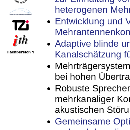
heterogenen Meh
Entwicklung und V
Mehrantennenkon
Adaptive blinde u
Kanalschätzung f
Mehrträgersystem
bei hohen Übertr
Robuste Sprecher
mehrkanaliger Ko
akustischen Stör
Gemeinsame Opti