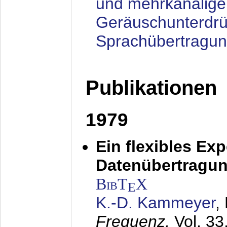
und mehrkanalige
Geräuschunterdrü
Sprachübertragu
Publikationen
1979
Ein flexibles Ex
Datenübertragung
BibT
X
E
K.-D. Kammeyer
,
Frequenz,
Vol. 33