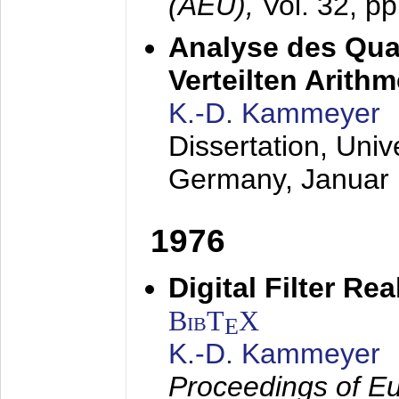
(AEÜ),
Vol. 32, p
Analyse des Quan
Verteilten Arithm
K.-D. Kammeyer
Dissertation, Univ
Germany,
Januar
1976
Digital Filter Re
BibT
X
E
K.-D. Kammeyer
Proceedings of Eu