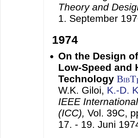
Theory and Desig
1. September 197
1974
On the Design of
Low-Speed and 
Technology
BibT
W.K. Giloi,
K.-D.
IEEE Internation
(ICC),
Vol. 39C, p
17. - 19. Juni 197