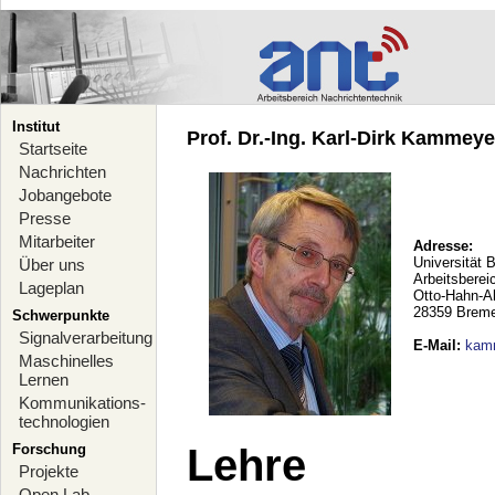
Institut
Prof. Dr.-Ing. Karl-Dirk Kammeyer
Startseite
Nachrichten
Jobangebote
Presse
Mitarbeiter
Adresse:
Universität 
Über uns
Arbeitsberei
Lageplan
Otto-Hahn-A
28359 Brem
Schwerpunkte
Signalverarbeitung
E-Mail
:
kam
Maschinelles
Lernen
Kommunikations-
technologien
Forschung
Lehre
Projekte
Open Lab