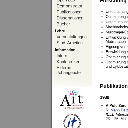
Forschung
Demonstrator
Publikationen
Untersuchung
Optimierung
Dissertationen
Untersuchung
Bücher
Machbarkeits
Lehre
Multiträger-C
Veranstaltungen
Entwicklung u
Mobilstation
Stud. Arbeiten
Eignung von
Information
Entwicklung 
Intern
Optimierung 
Konferenzen
Optimierung 
und zyklostat
Externe
Jobangebote
Publikatio
1989
A Pole-Zero
R. Mann Pel
IEEE Interna
23. - 26. Mai