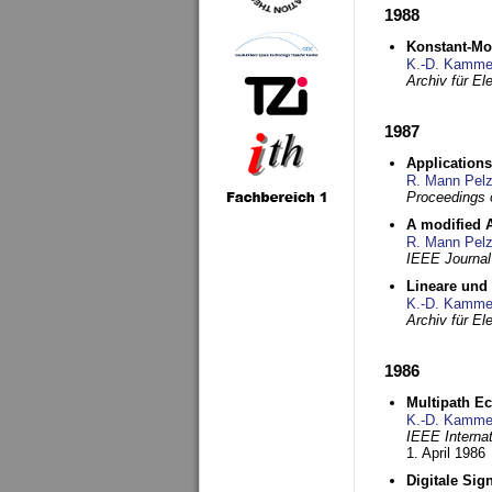
1988
Konstant-Mo
K.-D. Kamme
Archiv für E
1987
Applications
R. Mann Pel
Proceedings o
A modified A
R. Mann Pel
IEEE Journal
Lineare und
K.-D. Kamme
Archiv für E
1986
Multipath Ec
K.-D. Kamme
IEEE Interna
1. April 1986
Digitale Sig