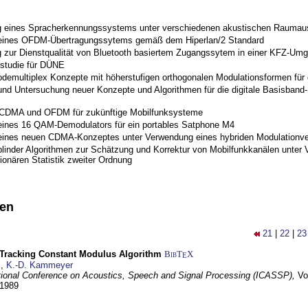
 eines Spracherkennungssystems unter verschiedenen akustischen Raumau
 eines OFDM-Übertragungssytems gemäß dem Hiperlan/2 Standard
 zur Dienstqualität von Bluetooth basiertem Zugangssytem in einer KFZ-Um
studie für DÜNE
odemultiplex Konzepte mit höherstufigen orthogonalen Modulationsformen für
nd Untersuchung neuer Konzepte und Algorithmen für die digitale Basisband-S
 CDMA und OFDM für zukünftige Mobilfunksysteme
eines 16 QAM-Demodulators für ein portables Satphone M4
eines neuen CDMA-Konzeptes unter Verwendung eines hybriden Modulationve
blinder Algorithmen zur Schätzung und Korrektur von Mobilfunkkanälen unter 
ionären Statistik zweiter Ordnung
nen
21
|
22
|
23
-Tracking Constant Modulus Algorithm
BibT
X
E
z
,
K.-D. Kammeyer
tional Conference on Acoustics, Speech and Signal Processing (ICASSP),
Vo
 1989