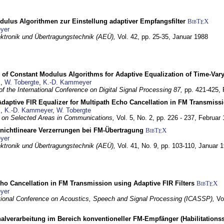
dulus Algorithmen zur Einstellung adaptiver Empfangsfilter
BibT
X
E
yer
lektronik und Übertragungstechnik (AEÜ),
Vol. 42, pp. 25-35,
Januar 1988
 of Constant Modulus Algorithms for Adaptive Equalization of Time-Var
z
,
W. Tobergte
,
K.-D. Kammeyer
f the International Conference on Digital Signal Processing 87,
pp. 421-425,
daptive FIR Equalizer for Multipath Echo Cancellation in FM Transmiss
z
,
K.-D. Kammeyer
,
W. Tobergte
 on Selected Areas in Communications,
Vol. 5, No. 2, pp. 226 - 237,
Februar 
 nichtlineare Verzerrungen bei FM-Übertragung
BibT
X
E
yer
lektronik und Übertragungstechnik (AEÜ),
Vol. 41, No. 9, pp. 103-110,
Januar 
ho Cancellation in FM Transmission using Adaptive FIR Filters
BibT
X
E
yer
tional Conference on Acoustics, Speech and Signal Processing (ICASSP),
Vo
nalverarbeitung im Bereich konventioneller FM-Empfänger (Habilitationss