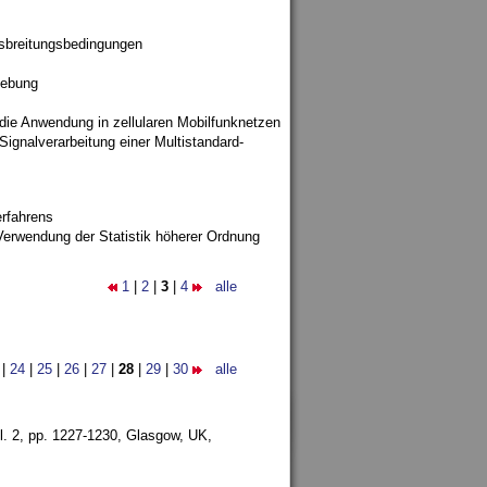
sbreitungsbedingungen
gebung
 die Anwendung in zellularen Mobilfunknetzen
ignalverarbeitung einer Multistandard-
rfahrens
Verwendung der Statistik höherer Ordnung
1
|
2
|
3
|
4
alle
|
24
|
25
|
26
|
27
|
28
|
29
|
30
alle
l. 2, pp. 1227-1230,
Glasgow, UK,