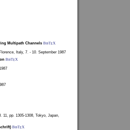
ying Multipath Channels
BibT
X
E
Florence, Italy,
7. - 10. September 1987
ion
BibT
X
E
1987
1987
l. 11, pp. 1305-1308,
Tokyo, Japan,
chrift)
BibT
X
E