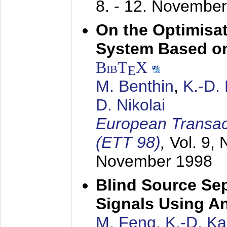
8. - 12. Novembe
On the Optimisa
System Based on
BibT
X
E
M. Benthin
,
K.-D.
D. Nikolai
European Transac
(ETT 98)
,
Vol. 9, 
November 1998
Blind Source Se
Signals Using A
M. Feng
,
K.-D. K