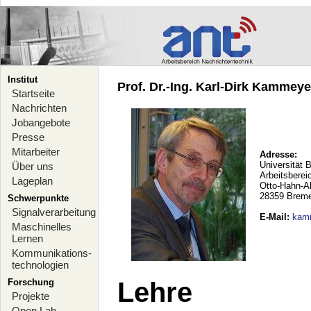
Institut
Prof. Dr.-Ing. Karl-Dirk Kammeyer
Startseite
Nachrichten
Jobangebote
Presse
Mitarbeiter
Adresse:
Universität 
Über uns
Arbeitsberei
Lageplan
Otto-Hahn-A
28359 Brem
Schwerpunkte
Signalverarbeitung
E-Mail
:
kam
Maschinelles
Lernen
Kommunikations-
technologien
Forschung
Lehre
Projekte
Open Lab