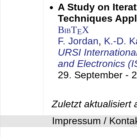
A Study on Itera
Techniques Appl
BibT
X
E
F. Jordan
,
K.-D. 
URSI Internation
and Electronics (
29. September - 
Zuletzt aktualisier
Impressum / Konta