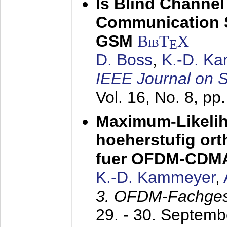
Is Blind Channel
Communication 
GSM
BibT
X
E
D. Boss
,
K.-D. K
IEEE Journal on 
Vol. 16, No. 8, p
Maximum-Likeli
hoeherstufig or
fuer OFDM-CDM
K.-D. Kammeyer
,
3. OFDM-Fachge
29. - 30. Septem