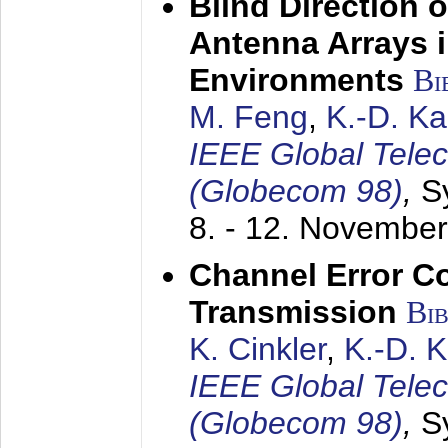
Blind Direction o
Antenna Arrays 
Environments
Bi
M. Feng
,
K.-D. K
IEEE Global Tele
(Globecom 98)
,
S
8. - 12. Novembe
Channel Error C
Transmission
Bi
K. Cinkler
,
K.-D. 
IEEE Global Tele
(Globecom 98)
,
S