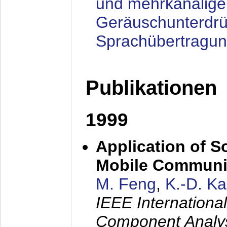
und mehrkanalige
Geräuschunterdrü
Sprachübertragu
Publikationen
1999
Application of S
Mobile Communi
M. Feng
,
K.-D. K
IEEE Internation
Component Analysi