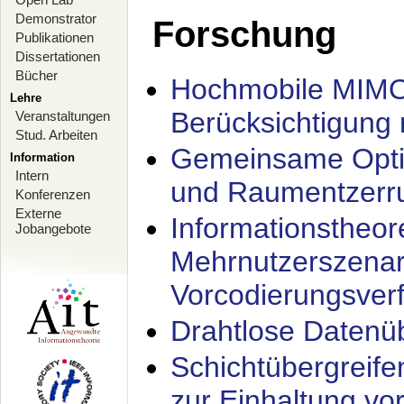
Demonstrator
Forschung
Publikationen
Dissertationen
Bücher
Hochmobile MIMO
Lehre
Berücksichtigung 
Veranstaltungen
Stud. Arbeiten
Gemeinsame Opti
Information
Intern
und Raumentzerru
Konferenzen
Externe
Informationstheor
Jobangebote
Mehrnutzerszenar
Vorcodierungsverf
Drahtlose Datenü
Schichtübergrei
zur Einhaltung vo