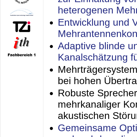
heterogenen Meh
Entwicklung und V
Mehrantennenkon
Adaptive blinde u
Kanalschätzung f
Mehrträgersystem
bei hohen Übertr
Robuste Sprecher
mehrkanaliger Ko
akustischen Stör
Gemeinsame Opti