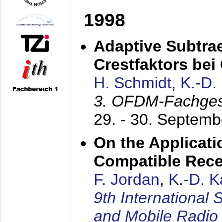
1998
Adaptive Subtra
Crestfaktors be
H. Schmidt
,
K.-D
3. OFDM-Fachge
29. - 30. Septem
On the Applicati
Compatible Rece
F. Jordan
,
K.-D. 
9th International
and Mobile Radio