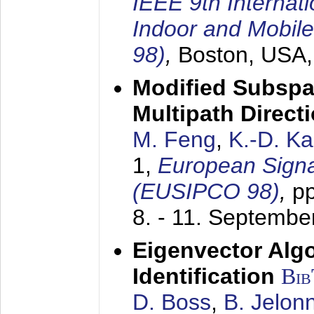
IEEE 9th Internat
Indoor and Mobil
98)
,
Boston, USA
Modified Subspa
Multipath Direct
M. Feng
,
K.-D. K
1,
European Signa
(EUSIPCO 98)
,
p
8. - 11. Septembe
Eigenvector Alg
Identification
Bi
D. Boss
,
B. Jelon