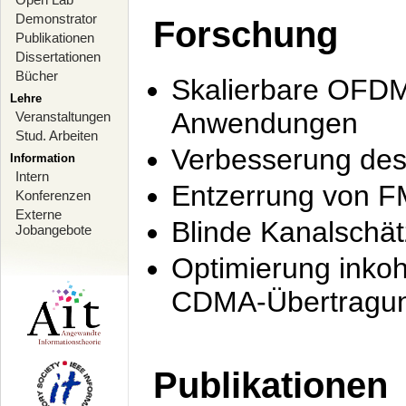
Demonstrator
Forschung
Publikationen
Dissertationen
Bücher
Skalierbare OFDM-
Lehre
Anwendungen
Veranstaltungen
Stud. Arbeiten
Verbesserung de
Information
Intern
Entzerrung von F
Konferenzen
Externe
Blinde Kanalschä
Jobangebote
Optimierung inko
CDMA-Übertragung
Publikationen