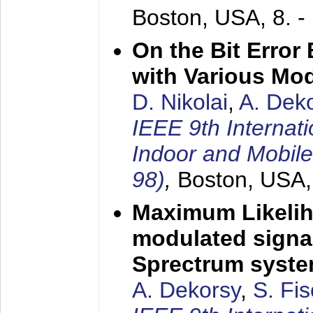
Boston, USA,
8. 
On the Bit Erro
with Various Mo
D. Nikolai
,
A. Dek
IEEE 9th Internat
Indoor and Mobil
98)
,
Boston, USA
Maximum Likelih
modulated signal
Sprectrum syst
A. Dekorsy
,
S. Fis