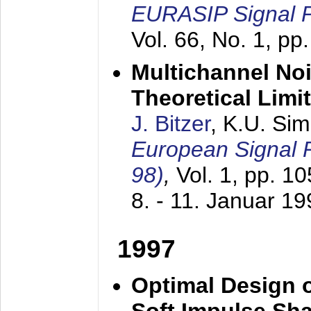
EURASIP Signal P
Vol. 66, No. 1, pp
Multichannel No
Theoretical Limi
J. Bitzer
, K.U. Si
European Signal
98)
,
Vol. 1, pp. 1
8. - 11. Januar 1
1997
Optimal Design o