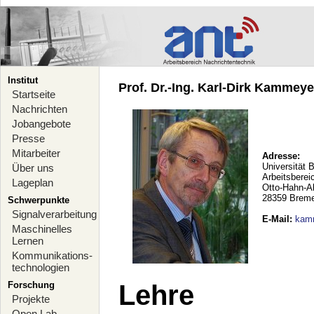
Institut
Prof. Dr.-Ing. Karl-Dirk Kammeyer
Startseite
Nachrichten
Jobangebote
Presse
Mitarbeiter
Adresse:
Universität 
Über uns
Arbeitsberei
Lageplan
Otto-Hahn-A
28359 Brem
Schwerpunkte
Signalverarbeitung
E-Mail
:
kam
Maschinelles
Lernen
Kommunikations-
technologien
Forschung
Lehre
Projekte
Open Lab