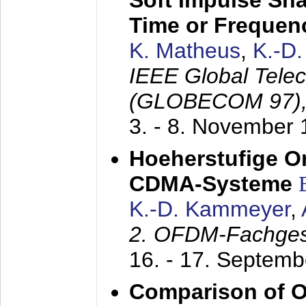
Soft Impulse Sha
Time or Frequenc
K. Matheus
,
K.-D
IEEE Global Tele
(GLOBECOM 97)
3. - 8. November
Hoeherstufige O
CDMA-Systeme
K.-D. Kammeyer
,
2. OFDM-Fachge
16. - 17. Septem
Comparison of O