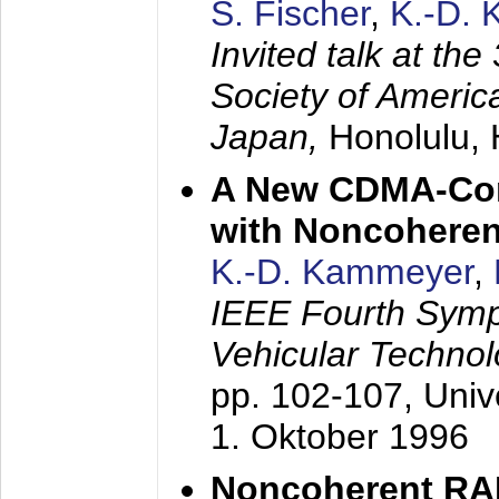
S. Fischer
,
K.-D.
Invited talk at the
Society of America
Japan,
Honolulu, 
A New CDMA-Con
with Noncoheren
K.-D. Kammeyer
,
IEEE Fourth Sym
Vehicular Technol
pp. 102-107,
Univ
1. Oktober 1996
Noncoherent RA