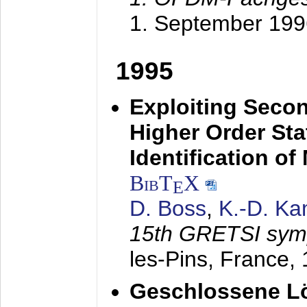
1. September 199
1995
Exploiting Secon
Higher Order Stat
Identification o
BibT
X
E
D. Boss
,
K.-D. K
15th GRETSI sy
les-Pins, France,
Geschlossene Lö