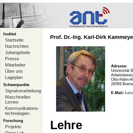
Institut
Prof. Dr.-Ing. Karl-Dirk Kammeyer
Startseite
Nachrichten
Jobangebote
Presse
Mitarbeiter
Adresse:
Universität 
Über uns
Arbeitsberei
Lageplan
Otto-Hahn-A
28359 Brem
Schwerpunkte
Signalverarbeitung
E-Mail
:
kam
Maschinelles
Lernen
Kommunikations-
technologien
Forschung
Lehre
Projekte
Open Lab