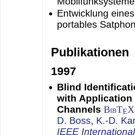
Mobilfunksysteme
Entwicklung eine
portables Satpho
Publikationen
1997
Blind Identifica
with Applicatio
Channels
BibT
X
E
D. Boss
,
K.-D. K
IEEE Internationa