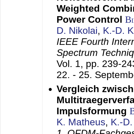
Weighted Combi
Power Control
B
D. Nikolai
,
K.-D. 
IEEE Fourth Inte
Spectrum Techniq
Vol. 1, pp. 239-2
22. - 25. Septem
Vergleich zwisc
Multitraegerverf
Impulsformung
K. Matheus
,
K.-D
1. OFDM-Fachge