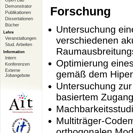
Demonstrator
Forschung
Publikationen
Dissertationen
Bücher
Untersuchung ein
Lehre
verschiedenen ak
Veranstaltungen
Stud. Arbeiten
Raumausbreitung
Information
Intern
Optimierung ein
Konferenzen
Externe
gemäß dem Hiperl
Jobangebote
Untersuchung zur 
basiertem Zugan
Machbarkeitsstud
Multiträger-Codem
orthogonalen Mod