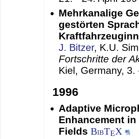
Mehrkanalige G
gestörten Sprach
Kraftfahrzeugin
J. Bitzer
, K.U. Si
Fortschritte der 
Kiel, Germany,
3.
1996
Adaptive Microp
Enhancement in 
Fields
BibT
X
E