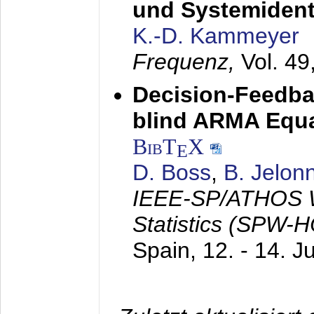
und Systemidenti
K.-D. Kammeyer
Frequenz,
Vol. 49
Decision-Feedba
blind ARMA Equal
BibT
X
E
D. Boss
,
B. Jelon
IEEE-SP/ATHOS W
Statistics (SPW-
Spain,
12. - 14. J