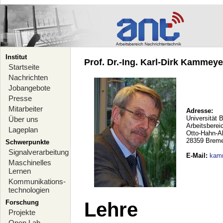
Institut
Prof. Dr.-Ing. Karl-Dirk Kammeyer
Startseite
Nachrichten
Jobangebote
Presse
Mitarbeiter
Adresse:
Universität 
Über uns
Arbeitsberei
Lageplan
Otto-Hahn-A
28359 Brem
Schwerpunkte
Signalverarbeitung
E-Mail
:
kam
Maschinelles
Lernen
Kommunikations-
technologien
Forschung
Lehre
Projekte
Open Lab