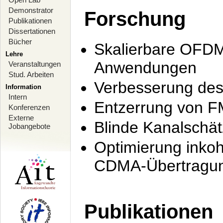
Demonstrator
Forschung
Publikationen
Dissertationen
Bücher
Skalierbare OFDM-
Lehre
Anwendungen
Veranstaltungen
Stud. Arbeiten
Verbesserung de
Information
Intern
Entzerrung von F
Konferenzen
Externe
Blinde Kanalschä
Jobangebote
Optimierung inko
CDMA-Übertragung
Publikationen