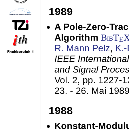
1989
A Pole-Zero-Tra
Algorithm
BibT
E
R. Mann Pelz
,
K.
IEEE Internationa
and Signal Proce
Vol. 2, pp. 1227-
23. - 26. Mai 198
1988
Konstant-Modulu