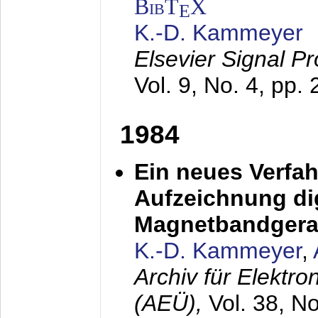
BibT
X
E
K.-D. Kammeyer
Elsevier Signal P
Vol. 9, No. 4, pp.
1984
Ein neues Verfah
Aufzeichnung dig
Magnetbandgera
K.-D. Kammeyer
,
Archiv für Elektr
(AEÜ),
Vol. 38, N