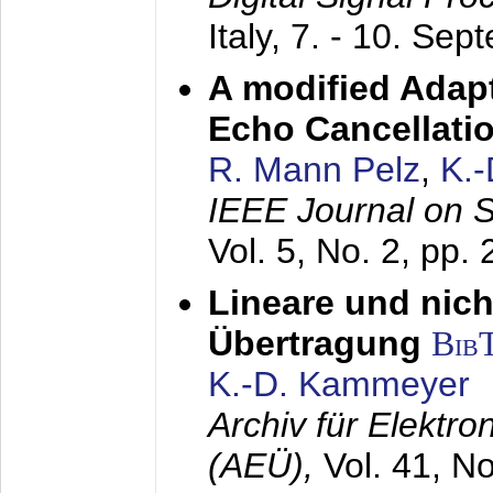
Italy,
7. - 10. Sep
A modified Adapt
Echo Cancellati
R. Mann Pelz
,
K.
IEEE Journal on 
Vol. 5, No. 2, pp.
Lineare und nich
Übertragung
Bib
K.-D. Kammeyer
Archiv für Elektr
(AEÜ),
Vol. 41, N