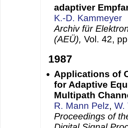
adaptiver Empfan
K.-D. Kammeyer
Archiv für Elektr
(AEÜ),
Vol. 42, p
1987
Applications of
for Adaptive Equ
Multipath Chann
R. Mann Pelz
,
W. 
Proceedings of th
Digital Signal Pr