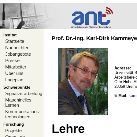
Institut
Prof. Dr.-Ing. Karl-Dirk Kammeyer
Startseite
Nachrichten
Jobangebote
Presse
Mitarbeiter
Adresse:
Universität 
Über uns
Arbeitsberei
Lageplan
Otto-Hahn-A
28359 Brem
Schwerpunkte
Signalverarbeitung
E-Mail
:
kam
Maschinelles
Lernen
Kommunikations-
technologien
Forschung
Lehre
Projekte
Open Lab