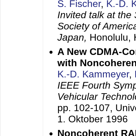
S. Fischer
,
K.-D.
Invited talk at the
Society of America
Japan,
Honolulu, 
A New CDMA-Con
with Noncoheren
K.-D. Kammeyer
,
IEEE Fourth Sym
Vehicular Technol
pp. 102-107,
Univ
1. Oktober 1996
Noncoherent RA