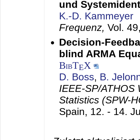
und Systemidenti
K.-D. Kammeyer
Frequenz,
Vol. 49
Decision-Feedba
blind ARMA Equal
BibT
X
E
D. Boss
,
B. Jelon
IEEE-SP/ATHOS W
Statistics (SPW-
Spain,
12. - 14. J