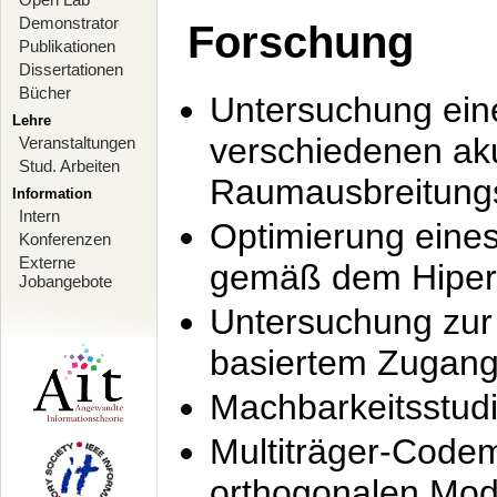
Demonstrator
Forschung
Publikationen
Dissertationen
Bücher
Untersuchung ein
Lehre
verschiedenen ak
Veranstaltungen
Stud. Arbeiten
Raumausbreitung
Information
Intern
Optimierung ein
Konferenzen
Externe
gemäß dem Hiperl
Jobangebote
Untersuchung zur 
basiertem Zugan
Machbarkeitsstud
Multiträger-Codem
orthogonalen Mod