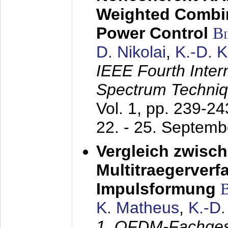
Weighted Combi
Power Control
B
D. Nikolai
,
K.-D. 
IEEE Fourth Inte
Spectrum Techniq
Vol. 1, pp. 239-2
22. - 25. Septem
Vergleich zwisc
Multitraegerverf
Impulsformung
K. Matheus
,
K.-D
1. OFDM-Fachge