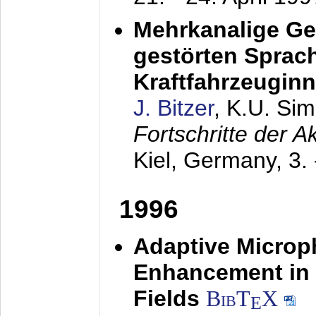
Mehrkanalige G
gestörten Sprach
Kraftfahrzeugin
J. Bitzer
, K.U. Si
Fortschritte der 
Kiel, Germany,
3.
1996
Adaptive Microp
Enhancement in 
Fields
BibT
X
E