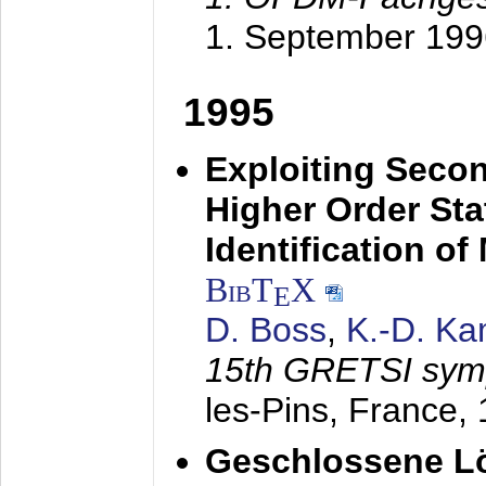
1. September 199
1995
Exploiting Secon
Higher Order Stat
Identification o
BibT
X
E
D. Boss
,
K.-D. K
15th GRETSI sy
les-Pins, France,
Geschlossene Lö