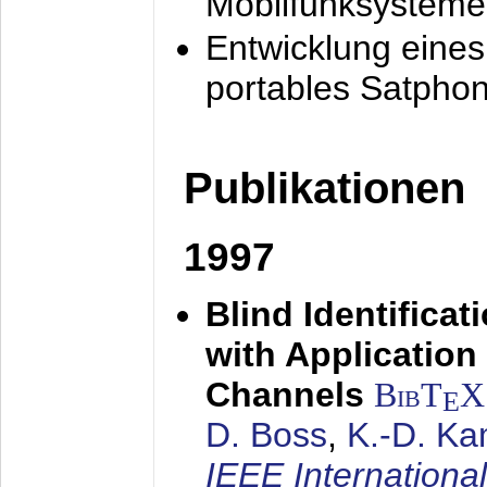
Mobilfunksysteme
Entwicklung eine
portables Satpho
Publikationen
1997
Blind Identifica
with Applicatio
Channels
BibT
X
E
D. Boss
,
K.-D. K
IEEE Internationa