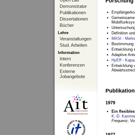
Forschung
Demonstrator
Publikationen
Empfängerko
Gemeinsame O
Dissertationen
Mobilfunksy
Bücher
Untersuchung
Lehre
Definition u
Veranstaltungen
MASI - Mehr
Bestimmung v
Stud. Arbeiten
Entwicklung 
Information
Adaptive Ant
Intern
HyEff - Kapa
Konferenzen
Entwicklung v
Abwärtsstre
Externe
Jobangebote
Publikatio
1979
Ein flexible
K.-D. Kamme
Frequenz,
Vo
1977