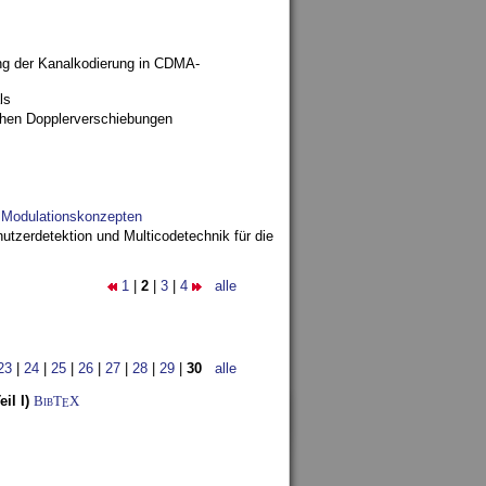
ng der Kanalkodierung in CDMA-
ls
ohen Dopplerverschiebungen
d Modulationskonzepten
utzerdetektion und Multicodetechnik für die
1
|
2
|
3
|
4
alle
23
|
24
|
25
|
26
|
27
|
28
|
29
|
30
alle
il I)
BibT
X
E