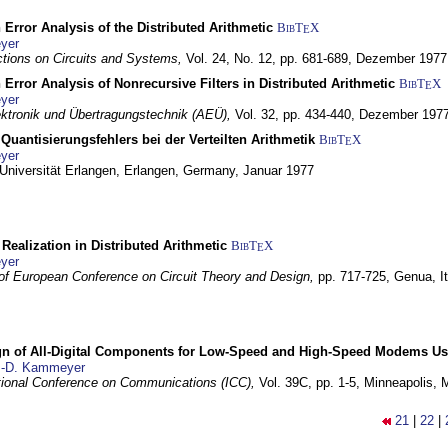
 Error Analysis of the Distributed Arithmetic
BibT
X
E
yer
tions on Circuits and Systems,
Vol. 24, No. 12, pp. 681-689,
Dezember 1977
 Error Analysis of Nonrecursive Filters in Distributed Arithmetic
BibT
X
E
yer
lektronik und Übertragungstechnik (AEÜ),
Vol. 32, pp. 434-440,
Dezember 197
Quantisierungsfehlers bei der Verteilten Arithmetik
BibT
X
E
yer
 Universität Erlangen,
Erlangen, Germany,
Januar 1977
r Realization in Distributed Arithmetic
BibT
X
E
yer
of European Conference on Circuit Theory and Design,
pp. 717-725,
Genua, It
gn of All-Digital Components for Low-Speed and High-Speed Modems 
.-D. Kammeyer
tional Conference on Communications (ICC),
Vol. 39C, pp. 1-5,
Minneapolis,
21
|
22
|