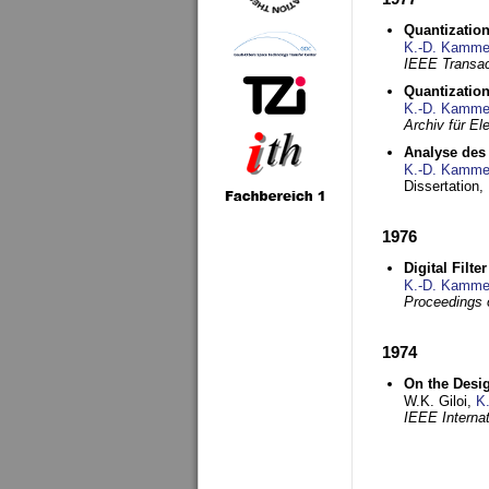
Quantization
K.-D. Kamme
IEEE Transac
Quantization
K.-D. Kamme
Archiv für E
Analyse des 
K.-D. Kamme
Dissertation,
1976
Digital Filte
K.-D. Kamme
Proceedings 
1974
On the Desi
W.K. Giloi,
K
IEEE Interna