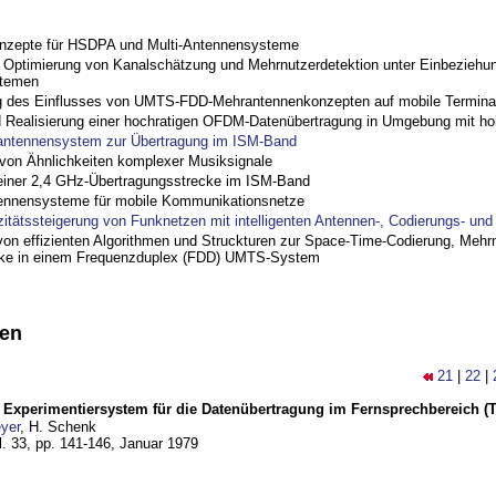
nzepte für HSDPA und Multi-Antennensysteme
ptimierung von Kanalschätzung und Mehrnutzerdetektion unter Einbeziehu
stemen
 des Einflusses von UMTS-FDD-Mehrantennenkonzepten auf mobile Termina
nd Realisierung einer hochratigen OFDM-Datenübertragung in Umgebung mit h
antennensystem zur Übertragung im ISM-Band
on Ähnlichkeiten komplexer Musiksignale
einer 2,4 GHz-Übertragungsstrecke im ISM-Band
ennensysteme für mobile Kommunikationsnetze
zitätssteigerung von Funknetzen mit intelligenten Antennen-, Codierungs- un
on effizienten Algorithmen und Struckturen zur Space-Time-Codierung, Mehrn
cke in einem Frequenzduplex (FDD) UMTS-System
nen
21
|
22
|
s Experimentiersystem für die Datenübertragung im Fernsprechbereich (Te
yer
, H. Schenk
l. 33, pp. 141-146,
Januar 1979