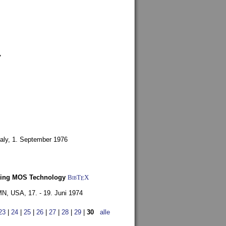
7
aly,
1. September 1976
Using MOS Technology
BibT
X
E
 MN, USA,
17. - 19. Juni 1974
23
|
24
|
25
|
26
|
27
|
28
|
29
|
30
alle