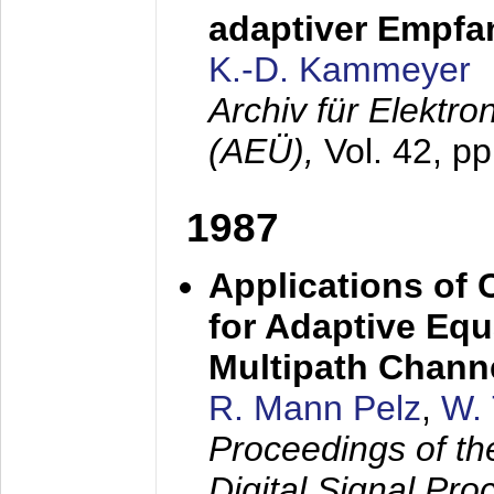
adaptiver Empfan
K.-D. Kammeyer
Archiv für Elektr
(AEÜ),
Vol. 42, p
1987
Applications of
for Adaptive Equ
Multipath Chann
R. Mann Pelz
,
W. 
Proceedings of th
Digital Signal Pr