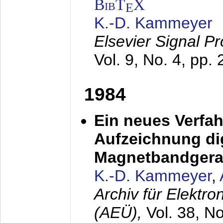
BibT
X
E
K.-D. Kammeyer
Elsevier Signal P
Vol. 9, No. 4, pp.
1984
Ein neues Verfah
Aufzeichnung dig
Magnetbandgera
K.-D. Kammeyer
,
Archiv für Elektr
(AEÜ),
Vol. 38, N