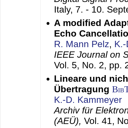
Italy,
7. - 10. Sep
A modified Adapt
Echo Cancellati
R. Mann Pelz
,
K.
IEEE Journal on 
Vol. 5, No. 2, pp.
Lineare und nich
Übertragung
Bib
K.-D. Kammeyer
Archiv für Elektr
(AEÜ),
Vol. 41, N