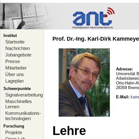
Institut
Prof. Dr.-Ing. Karl-Dirk Kammeyer
Startseite
Nachrichten
Jobangebote
Presse
Mitarbeiter
Adresse:
Universität 
Über uns
Arbeitsberei
Lageplan
Otto-Hahn-A
28359 Brem
Schwerpunkte
Signalverarbeitung
E-Mail
:
kam
Maschinelles
Lernen
Kommunikations-
technologien
Forschung
Lehre
Projekte
Open Lab