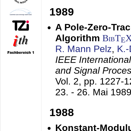
1989
A Pole-Zero-Tra
Algorithm
BibT
E
R. Mann Pelz
,
K.
IEEE Internationa
and Signal Proce
Vol. 2, pp. 1227-
23. - 26. Mai 198
1988
Konstant-Modulu