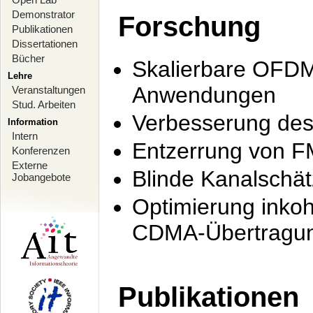
Demonstrator
Forschung
Publikationen
Dissertationen
Bücher
Skalierbare OFDM-
Lehre
Anwendungen
Veranstaltungen
Stud. Arbeiten
Verbesserung de
Information
Intern
Entzerrung von F
Konferenzen
Externe
Blinde Kanalschä
Jobangebote
Optimierung inko
CDMA-Übertragung
Publikationen