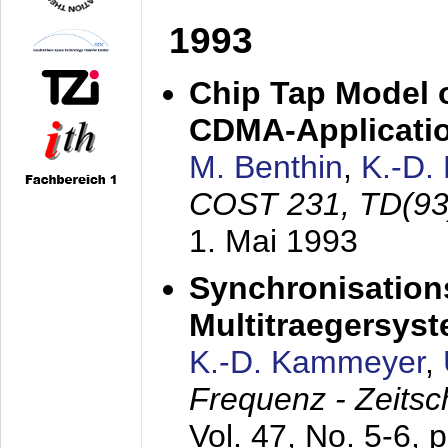
1993
Chip Tap Model o
CDMA-Applicati
M. Benthin
,
K.-D.
COST 231, TD(93
1. Mai 1993
Synchronisations
Multitraegersys
K.-D. Kammeyer
,
Frequenz - Zeitsc
Vol. 47, No. 5-6, 