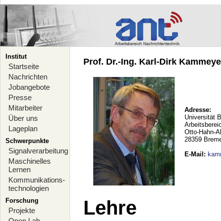
Institut
Prof. Dr.-Ing. Karl-Dirk Kammeyer
Startseite
Nachrichten
Jobangebote
Presse
Mitarbeiter
Adresse:
Universität 
Über uns
Arbeitsberei
Lageplan
Otto-Hahn-A
28359 Brem
Schwerpunkte
Signalverarbeitung
E-Mail
:
kam
Maschinelles
Lernen
Kommunikations-
technologien
Forschung
Lehre
Projekte
Open Lab