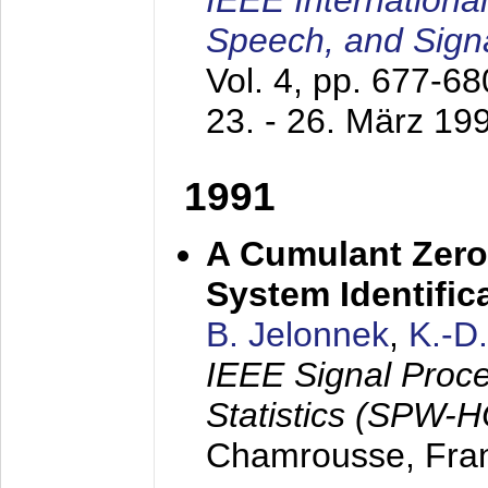
IEEE Internationa
Speech, and Sign
Vol. 4, pp. 677-6
23. - 26. März 19
1991
A Cumulant Zero
System Identific
B. Jelonnek
,
K.-D
IEEE Signal Proc
Statistics (SPW-
Chamrousse, Fra