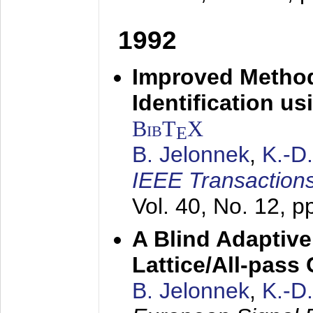
1992
Improved Method
Identification us
BibT
X
E
B. Jelonnek
,
K.-D
IEEE Transactions
Vol. 40, No. 12, 
A Blind Adaptive
Lattice/All-pass
B. Jelonnek
,
K.-D