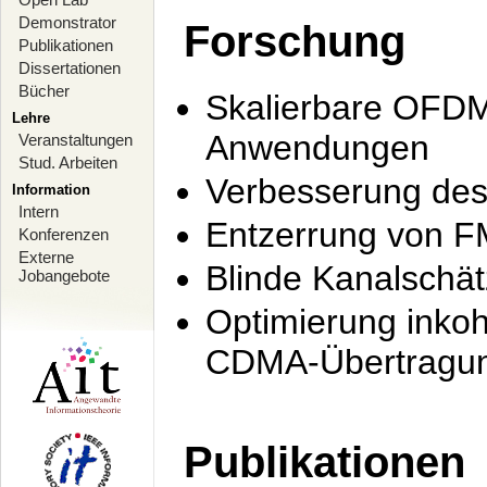
Demonstrator
Forschung
Publikationen
Dissertationen
Bücher
Skalierbare OFDM-
Lehre
Anwendungen
Veranstaltungen
Stud. Arbeiten
Verbesserung de
Information
Intern
Entzerrung von F
Konferenzen
Externe
Blinde Kanalschä
Jobangebote
Optimierung inko
CDMA-Übertragung
Publikationen