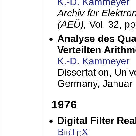
K.-D. Kammeyer
Archiv für Elektr
(AEÜ),
Vol. 32, p
Analyse des Quan
Verteilten Arithm
K.-D. Kammeyer
Dissertation, Univ
Germany,
Januar
1976
Digital Filter Re
BibT
X
E