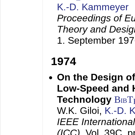
K.-D. Kammeyer
Proceedings of Eu
Theory and Desig
1. September 197
1974
On the Design of
Low-Speed and 
Technology
BibT
W.K. Giloi,
K.-D.
IEEE Internation
(ICC),
Vol. 39C, p