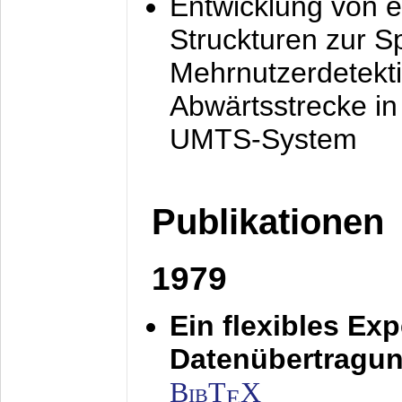
Entwicklung von e
Struckturen zur 
Mehrnutzerdetekti
Abwärtsstrecke i
UMTS-System
Publikationen
1979
Ein flexibles Ex
Datenübertragung
BibT
X
E