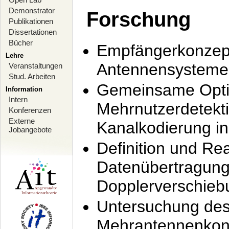
Demonstrator
Forschung
Publikationen
Dissertationen
Bücher
Empfängerkonzept
Lehre
Antennensysteme
Veranstaltungen
Stud. Arbeiten
Gemeinsame Opti
Information
Intern
Mehrnutzerdetekti
Konferenzen
Externe
Kanalkodierung 
Jobangebote
Definition und Re
Datenübertragung
Dopplerverschie
Untersuchung de
Mehrantennenkonz