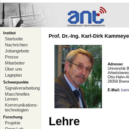
Institut
Prof. Dr.-Ing. Karl-Dirk Kammeyer
Startseite
Nachrichten
Jobangebote
Presse
Mitarbeiter
Adresse:
Universität 
Über uns
Arbeitsberei
Lageplan
Otto-Hahn-A
28359 Brem
Schwerpunkte
Signalverarbeitung
E-Mail
:
kam
Maschinelles
Lernen
Kommunikations-
technologien
Forschung
Lehre
Projekte
Open Lab