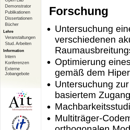
Demonstrator
Forschung
Publikationen
Dissertationen
Bücher
Untersuchung ein
Lehre
verschiedenen ak
Veranstaltungen
Stud. Arbeiten
Raumausbreitung
Information
Intern
Optimierung ein
Konferenzen
Externe
gemäß dem Hiperl
Jobangebote
Untersuchung zur 
basiertem Zugan
Machbarkeitsstud
Multiträger-Codem
orthogonalen Mod