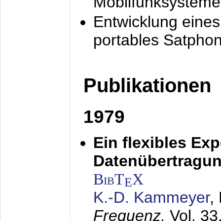
Mobilfunksysteme
Entwicklung eine
portables Satpho
Publikationen
1979
Ein flexibles Ex
Datenübertragung
BibT
X
E
K.-D. Kammeyer
,
Frequenz,
Vol. 33