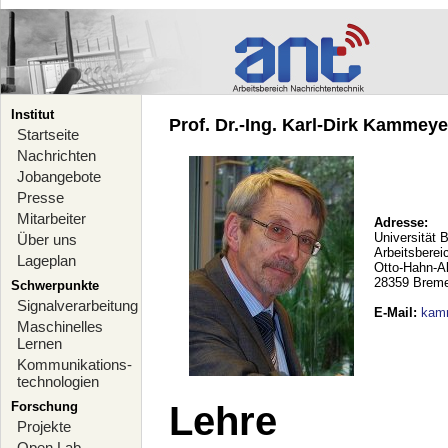
Institut
Prof. Dr.-Ing. Karl-Dirk Kammeyer
Startseite
Nachrichten
Jobangebote
Presse
Mitarbeiter
Adresse:
Universität 
Über uns
Arbeitsberei
Lageplan
Otto-Hahn-A
28359 Brem
Schwerpunkte
Signalverarbeitung
E-Mail
:
kam
Maschinelles
Lernen
Kommunikations-
technologien
Forschung
Lehre
Projekte
Open Lab