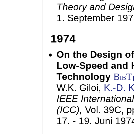
Theory and Desig
1. September 197
1974
On the Design of
Low-Speed and 
Technology
BibT
W.K. Giloi,
K.-D.
IEEE Internation
(ICC),
Vol. 39C, p
17. - 19. Juni 197