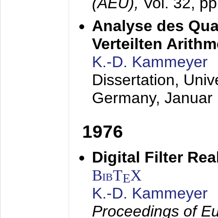
(AEÜ),
Vol. 32, p
Analyse des Quan
Verteilten Arithm
K.-D. Kammeyer
Dissertation, Univ
Germany,
Januar
1976
Digital Filter Re
BibT
X
E
K.-D. Kammeyer
Proceedings of Eu