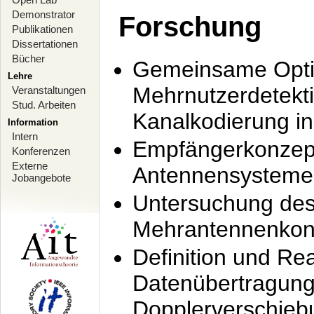
Demonstrator
Forschung
Publikationen
Dissertationen
Bücher
Gemeinsame Opti
Lehre
Mehrnutzerdetekti
Veranstaltungen
Stud. Arbeiten
Kanalkodierung 
Information
Intern
Empfängerkonzept
Konferenzen
Externe
Antennensysteme
Jobangebote
Untersuchung de
Mehrantennenkonz
Definition und Re
Datenübertragung
Dopplerverschie