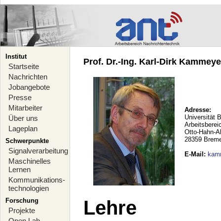
Institut
Prof. Dr.-Ing. Karl-Dirk Kammeyer
Startseite
Nachrichten
Jobangebote
Presse
Mitarbeiter
Adresse:
Universität 
Über uns
Arbeitsberei
Lageplan
Otto-Hahn-A
28359 Brem
Schwerpunkte
Signalverarbeitung
E-Mail
:
kam
Maschinelles
Lernen
Kommunikations-
technologien
Forschung
Lehre
Projekte
Open Lab