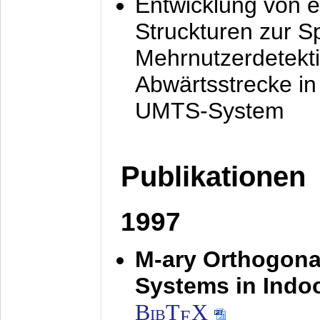
Entwicklung von e
Struckturen zur 
Mehrnutzerdetekti
Abwärtsstrecke i
UMTS-System
Publikationen
1997
M-ary Orthogona
Systems in Indo
BibT
X
E