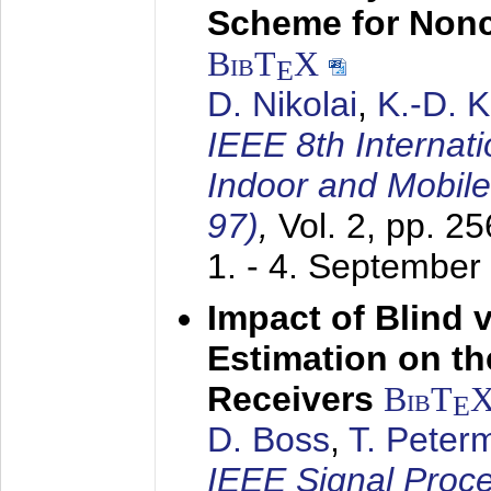
Scheme for Non
BibT
X
E
D. Nikolai
,
K.-D. 
IEEE 8th Internat
Indoor and Mobil
97)
,
Vol. 2, pp. 2
1. - 4. September
Impact of Blind 
Estimation on t
Receivers
BibT
E
D. Boss
,
T. Peter
IEEE Signal Proc