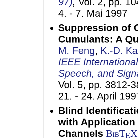
97)
,
Vol. 2, pp. 1
4. - 7. Mai 1997
Suppression of 
Cumulants: A Qua
M. Feng
,
K.-D. K
IEEE Internationa
Speech, and Sign
Vol. 5, pp. 3812-
21. - 24. April 199
Blind Identifica
with Applicatio
Channels
BibT
X
E