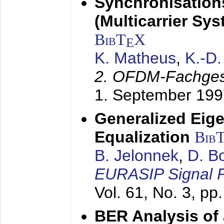
Synchronisation
(Multicarrier Sy
BibT
X
E
K. Matheus
,
K.-D
2. OFDM-Fachge
1. September 199
Generalized Eige
Equalization
Bib
B. Jelonnek
,
D. B
EURASIP Signal P
Vol. 61, No. 3, pp
BER Analysis of