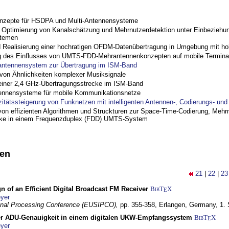
nzepte für HSDPA und Multi-Antennensysteme
ptimierung von Kanalschätzung und Mehrnutzerdetektion unter Einbeziehu
stemen
nd Realisierung einer hochratigen OFDM-Datenübertragung in Umgebung mit h
 des Einflusses von UMTS-FDD-Mehrantennenkonzepten auf mobile Termina
antennensystem zur Übertragung im ISM-Band
on Ähnlichkeiten komplexer Musiksignale
einer 2,4 GHz-Übertragungsstrecke im ISM-Band
ennensysteme für mobile Kommunikationsnetze
zitätssteigerung von Funknetzen mit intelligenten Antennen-, Codierungs- un
on effizienten Algorithmen und Struckturen zur Space-Time-Codierung, Mehrn
cke in einem Frequenzduplex (FDD) UMTS-System
nen
21
|
22
|
23
n of an Efficient Digital Broadcast FM Receiver
BibT
X
E
yer
gnal Processing Conference (EUSIPCO),
pp. 355-358,
Erlangen, Germany,
1.
r ADU-Genauigkeit in einem digitalen UKW-Empfangssystem
BibT
X
E
yer