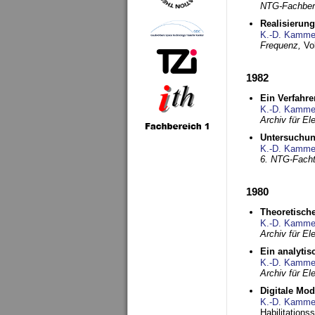
NTG-Fachberi
Realisierun
K.-D. Kamme
Frequenz,
Vo
1982
Ein Verfahre
K.-D. Kamme
Archiv für E
Untersuchun
K.-D. Kamme
6. NTG-Fach
1980
Theoretisch
K.-D. Kamme
Archiv für E
Ein analytis
K.-D. Kamme
Archiv für E
Digitale Mo
K.-D. Kamme
Habilitationss