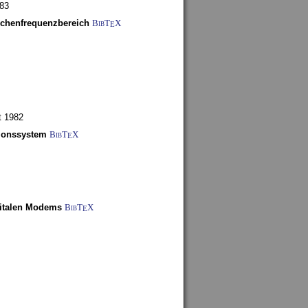
983
schenfrequenzbereich
BibT
X
E
t 1982
tionssystem
BibT
X
E
gitalen Modems
BibT
X
E