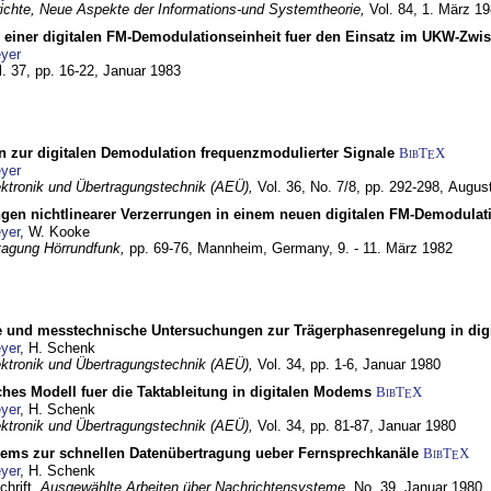
chte, Neue Aspekte der Informations-und Systemtheorie,
Vol. 84,
1. März 1
g einer digitalen FM-Demodulationseinheit fuer den Einsatz im UKW-Zwi
yer
l. 37, pp. 16-22,
Januar 1983
n zur digitalen Demodulation frequenzmodulierter Signale
BibT
X
E
yer
lektronik und Übertragungstechnik (AEÜ),
Vol. 36, No. 7/8, pp. 292-298,
Augus
gen nichtlinearer Verzerrungen in einem neuen digitalen FM-Demodula
yer
, W. Kooke
tagung Hörrundfunk,
pp. 69-76,
Mannheim, Germany,
9. - 11. März 1982
e und messtechnische Untersuchungen zur Trägerphasenregelung in di
yer
, H. Schenk
lektronik und Übertragungstechnik (AEÜ),
Vol. 34, pp. 1-6,
Januar 1980
ches Modell fuer die Taktableitung in digitalen Modems
BibT
X
E
yer
, H. Schenk
lektronik und Übertragungstechnik (AEÜ),
Vol. 34, pp. 81-87,
Januar 1980
dems zur schnellen Datenübertragung ueber Fernsprechkanäle
BibT
X
E
yer
, H. Schenk
chrift,
Ausgewählte Arbeiten über Nachrichtensysteme,
No. 39,
Januar 1980