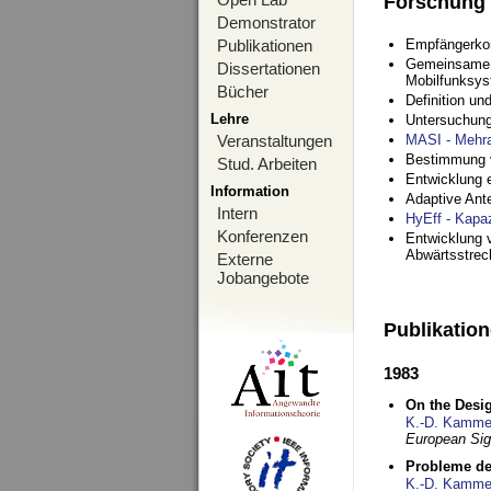
Forschung
Demonstrator
Publikationen
Empfängerko
Gemeinsame O
Dissertationen
Mobilfunksy
Bücher
Definition u
Lehre
Untersuchung
Veranstaltungen
MASI - Mehr
Bestimmung v
Stud. Arbeiten
Entwicklung 
Information
Adaptive Ant
Intern
HyEff - Kapa
Konferenzen
Entwicklung v
Abwärtsstre
Externe
Jobangebote
Publikatio
1983
On the Desig
K.-D. Kamme
European Si
Probleme de
K.-D. Kamme