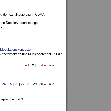
ng der Kanalkodierung in CDMA-
ohen Dopplerverschiebungen
ls
d Modulationskonzepten
utzerdetektion und Multicodetechnik für die
1
|
2
|
3
|
4
alle
|
24
|
25
|
26
|
27
|
28
|
29
|
30
alle
 September 1983