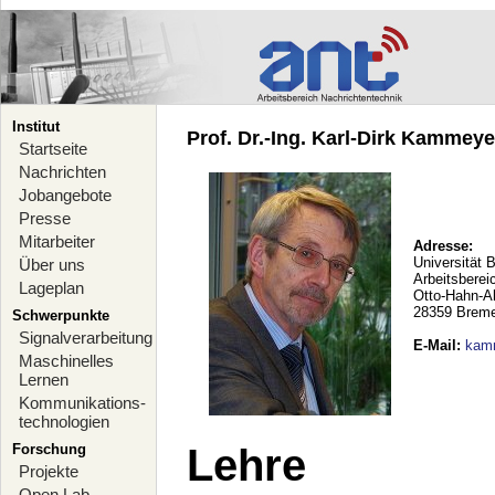
Institut
Prof. Dr.-Ing. Karl-Dirk Kammeyer
Startseite
Nachrichten
Jobangebote
Presse
Mitarbeiter
Adresse:
Universität 
Über uns
Arbeitsberei
Lageplan
Otto-Hahn-A
28359 Brem
Schwerpunkte
Signalverarbeitung
E-Mail
:
kam
Maschinelles
Lernen
Kommunikations-
technologien
Forschung
Lehre
Projekte
Open Lab