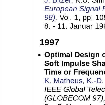
J. Bitzer
, K.U. Si
European Signal
98)
,
Vol. 1, pp. 1
8. - 11. Januar 1
1997
Optimal Design o
Soft Impulse Sha
Time or Frequenc
K. Matheus
,
K.-D
IEEE Global Tele
(GLOBECOM 97)