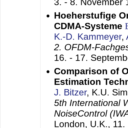
3. - 8. November
Hoeherstufige O
CDMA-Systeme
K.-D. Kammeyer
,
2. OFDM-Fachge
16. - 17. Septem
Comparison of O
Estimation Tech
J. Bitzer
, K.U. Si
5th International
NoiseControl (I
London, U.K.,
11.