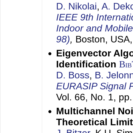
D. Nikolai
,
A. Dek
IEEE 9th Internat
Indoor and Mobil
98)
,
Boston, USA
Eigenvector Alg
Identification
Bi
D. Boss
,
B. Jelon
EURASIP Signal P
Vol. 66, No. 1, pp
Multichannel No
Theoretical Limi