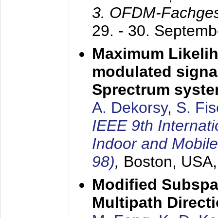
3. OFDM-Fachge
29. - 30. Septem
Maximum Likelih
modulated signal
Sprectrum syst
A. Dekorsy
,
S. Fis
IEEE 9th Internat
Indoor and Mobil
98)
,
Boston, USA
Modified Subspa
Multipath Direct