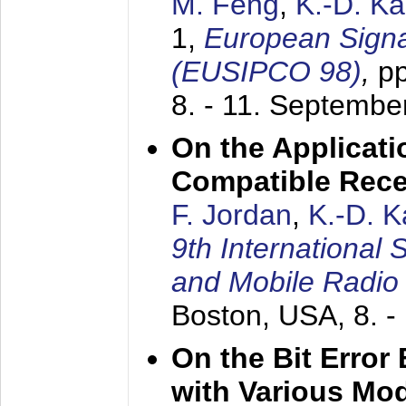
M. Feng
,
K.-D. K
1,
European Signa
(EUSIPCO 98)
,
p
8. - 11. Septembe
On the Applicati
Compatible Rece
F. Jordan
,
K.-D. 
9th International
and Mobile Radio
Boston, USA,
8. 
On the Bit Erro
with Various Mo