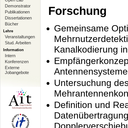
Demonstrator
Forschung
Publikationen
Dissertationen
Bücher
Gemeinsame Opti
Lehre
Mehrnutzerdetekti
Veranstaltungen
Stud. Arbeiten
Kanalkodierung 
Information
Intern
Empfängerkonzept
Konferenzen
Externe
Antennensysteme
Jobangebote
Untersuchung de
Mehrantennenkonz
Definition und Re
Datenübertragung
Dopplerverschie