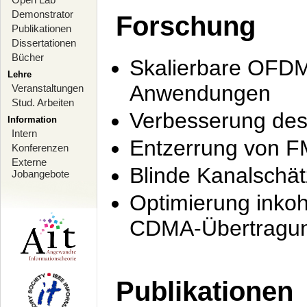
Demonstrator
Forschung
Publikationen
Dissertationen
Bücher
Skalierbare OFDM-
Lehre
Anwendungen
Veranstaltungen
Stud. Arbeiten
Verbesserung de
Information
Intern
Entzerrung von F
Konferenzen
Externe
Blinde Kanalschä
Jobangebote
Optimierung inko
CDMA-Übertragung
Publikationen