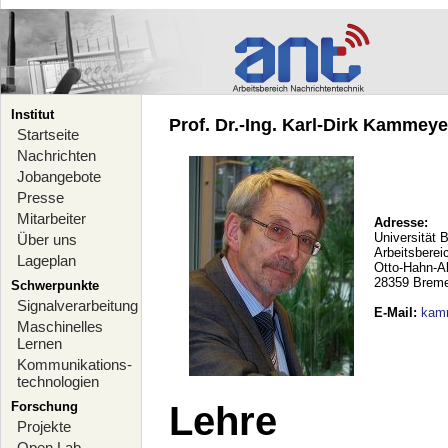
Institut
Prof. Dr.-Ing. Karl-Dirk Kammeyer
Startseite
Nachrichten
Jobangebote
Presse
Mitarbeiter
Adresse:
Universität 
Über uns
Arbeitsberei
Lageplan
Otto-Hahn-A
28359 Brem
Schwerpunkte
Signalverarbeitung
E-Mail
:
kam
Maschinelles
Lernen
Kommunikations-
technologien
Forschung
Lehre
Projekte
Open Lab