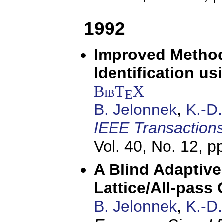
1992
Improved Method
Identification us
BibT
X
E
B. Jelonnek
,
K.-D
IEEE Transactions
Vol. 40, No. 12, 
A Blind Adaptive
Lattice/All-pass
B. Jelonnek
,
K.-D