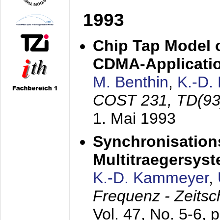
1993
Chip Tap Model o
CDMA-Applicati
M. Benthin
,
K.-D.
COST 231, TD(93
1. Mai 1993
Synchronisations
Multitraegersys
K.-D. Kammeyer
,
Frequenz - Zeitsc
Vol. 47, No. 5-6, 