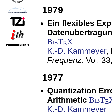
1979
Ein flexibles Ex
Datenübertragung
BibT
X
E
K.-D. Kammeyer
,
Frequenz,
Vol. 33
1977
Quantization Err
Arithmetic
BibT
E
K.-D. Kammeyer