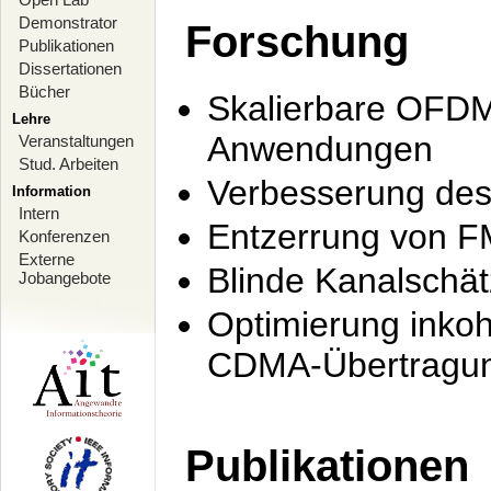
Demonstrator
Forschung
Publikationen
Dissertationen
Bücher
Skalierbare OFDM-
Lehre
Anwendungen
Veranstaltungen
Stud. Arbeiten
Verbesserung de
Information
Intern
Entzerrung von F
Konferenzen
Externe
Blinde Kanalschä
Jobangebote
Optimierung inko
CDMA-Übertragung
Publikationen