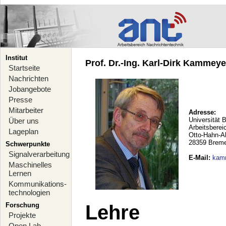
Institut
Prof. Dr.-Ing. Karl-Dirk Kammeyer
Startseite
Nachrichten
Jobangebote
Presse
Mitarbeiter
Adresse:
Universität 
Über uns
Arbeitsberei
Lageplan
Otto-Hahn-A
28359 Brem
Schwerpunkte
Signalverarbeitung
E-Mail
:
kam
Maschinelles
Lernen
Kommunikations-
technologien
Forschung
Lehre
Projekte
Open Lab