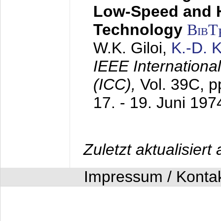
Low-Speed and 
Technology
BibT
W.K. Giloi,
K.-D.
IEEE Internation
(ICC),
Vol. 39C, p
17. - 19. Juni 197
Zuletzt aktualisier
Impressum / Konta