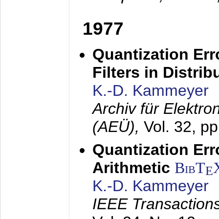
1977
Quantization Err
Filters in Distri
K.-D. Kammeyer
Archiv für Elektr
(AEÜ),
Vol. 32, p
Quantization Err
Arithmetic
BibT
E
K.-D. Kammeyer
IEEE Transactions