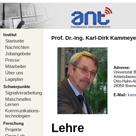
Institut
Prof. Dr.-Ing. Karl-Dirk Kammeyer
Startseite
Nachrichten
Jobangebote
Presse
Mitarbeiter
Adresse:
Universität 
Über uns
Arbeitsberei
Lageplan
Otto-Hahn-A
28359 Brem
Schwerpunkte
Signalverarbeitung
E-Mail
:
kam
Maschinelles
Lernen
Kommunikations-
technologien
Forschung
Lehre
Projekte
Open Lab