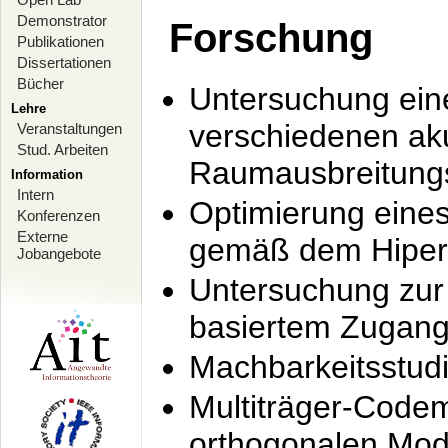
Demonstrator
Forschung
Publikationen
Dissertationen
Bücher
Untersuchung ein
Lehre
verschiedenen ak
Veranstaltungen
Stud. Arbeiten
Raumausbreitung
Information
Intern
Optimierung ein
Konferenzen
Externe
gemäß dem Hiperl
Jobangebote
Untersuchung zur 
basiertem Zugan
Machbarkeitsstud
Multiträger-Codem
orthogonalen Mod