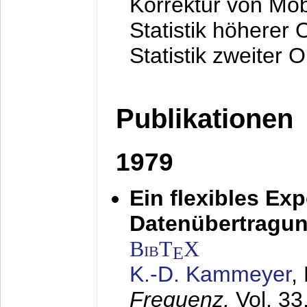
Korrektur von Mo
Statistik höherer
Statistik zweiter 
Publikationen
1979
Ein flexibles Ex
Datenübertragung
BibT
X
E
K.-D. Kammeyer
,
Frequenz,
Vol. 33