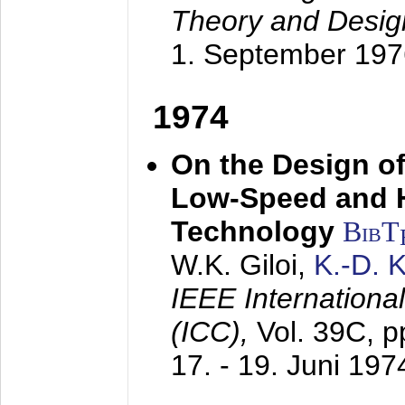
Theory and Desig
1. September 197
1974
On the Design of
Low-Speed and 
Technology
BibT
W.K. Giloi,
K.-D.
IEEE Internation
(ICC),
Vol. 39C, p
17. - 19. Juni 197