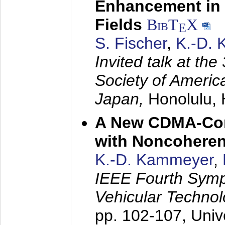
Enhancement in 
Fields
BibT
X
E
S. Fischer
,
K.-D.
Invited talk at the
Society of America
Japan,
Honolulu, 
A New CDMA-Con
with Noncoheren
K.-D. Kammeyer
,
IEEE Fourth Sym
Vehicular Technol
pp. 102-107,
Univ