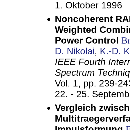
1. Oktober 1996
Noncoherent RA
Weighted Combi
Power Control
B
D. Nikolai
,
K.-D. 
IEEE Fourth Inte
Spectrum Techniq
Vol. 1, pp. 239-2
22. - 25. Septem
Vergleich zwisc
Multitraegerverf
Impulsformung