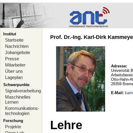
Institut
Prof. Dr.-Ing. Karl-Dirk Kammeyer
Startseite
Nachrichten
Jobangebote
Presse
Mitarbeiter
Adresse:
Universität 
Über uns
Arbeitsberei
Lageplan
Otto-Hahn-A
28359 Brem
Schwerpunkte
Signalverarbeitung
E-Mail
:
kam
Maschinelles
Lernen
Kommunikations-
technologien
Forschung
Lehre
Projekte
Open Lab