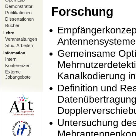
Demonstrator
Forschung
Publikationen
Dissertationen
Bücher
Empfängerkonzept
Lehre
Antennensysteme
Veranstaltungen
Stud. Arbeiten
Gemeinsame Opti
Information
Intern
Mehrnutzerdetekti
Konferenzen
Externe
Kanalkodierung 
Jobangebote
Definition und Re
Datenübertragung
Dopplerverschie
Untersuchung de
Mehrantennenkonz