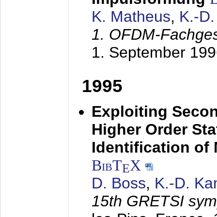
K. Matheus
,
K.-D
1. OFDM-Fachge
1. September 199
1995
Exploiting Secon
Higher Order Stat
Identification o
BibT
X
E
D. Boss
,
K.-D. K
15th GRETSI sy