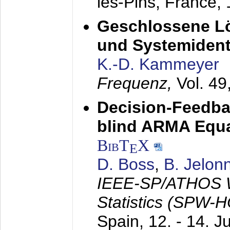
les-Pins, France,
Geschlossene Lö
und Systemidenti
K.-D. Kammeyer
Frequenz,
Vol. 49
Decision-Feedba
blind ARMA Equal
BibT
X
E
D. Boss
,
B. Jelon
IEEE-SP/ATHOS W
Statistics (SPW-
Spain,
12. - 14. J