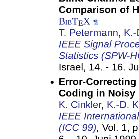
Comparison of 
BibT
X
E
T. Petermann
,
K.
IEEE Signal Proc
Statistics (SPW-
Israel,
14. - 16. J
Error-Correctin
Coding in Noisy
K. Cinkler
,
K.-D. 
IEEE Internation
(ICC 99)
,
Vol. 1, 