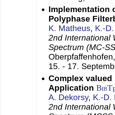
Implementation o
Polyphase Filte
K. Matheus
,
K.-D
2nd International
Spectrum (MC-SS 
Oberpfaffenhofen
15. - 17. Septem
Complex valued
Application
BibT
A. Dekorsy
,
K.-D.
2nd International