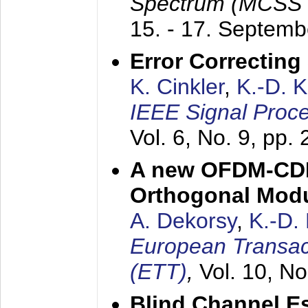
Spectrum (MCSS 
15. - 17. Septem
Error Correctin
K. Cinkler
,
K.-D. 
IEEE Signal Proce
Vol. 6, No. 9, pp.
A new OFDM-CDM
Orthogonal Modu
A. Dekorsy
,
K.-D.
European Transac
(ETT)
,
Vol. 10, No
Blind Channel E