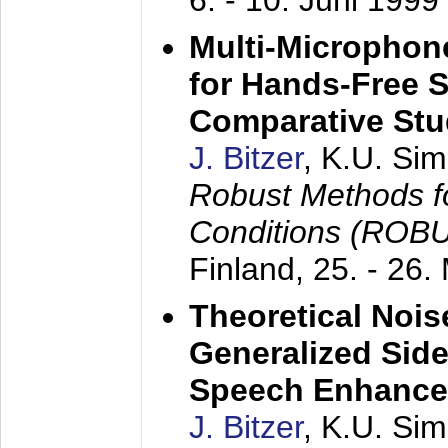
6. - 10. Juni 1999
Multi-Microphon
for Hands-Free 
Comparative St
J. Bitzer
, K.U. Si
Robust Methods f
Conditions (ROB
Finland,
25. - 26.
Theoretical Nois
Generalized Side
Speech Enhanc
J. Bitzer
, K.U. Si