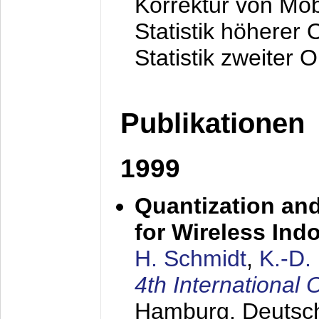
Korrektur von Mo
Statistik höherer
Statistik zweiter 
Publikationen
1999
Quantization an
for Wireless Ind
H. Schmidt
,
K.-D
4th Internationa
Hamburg, Deutsc