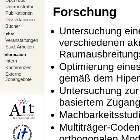
Demonstrator
Forschung
Publikationen
Dissertationen
Bücher
Untersuchung ein
Lehre
verschiedenen ak
Veranstaltungen
Stud. Arbeiten
Raumausbreitung
Information
Intern
Optimierung ein
Konferenzen
Externe
gemäß dem Hiperl
Jobangebote
Untersuchung zur 
basiertem Zugan
Machbarkeitsstud
Multiträger-Codem
orthogonalen Mod