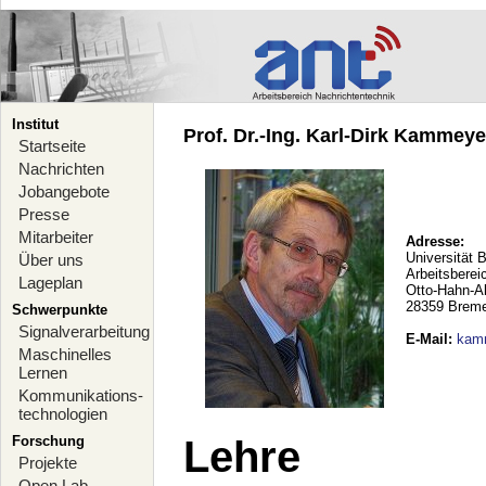
Institut
Prof. Dr.-Ing. Karl-Dirk Kammeyer
Startseite
Nachrichten
Jobangebote
Presse
Mitarbeiter
Adresse:
Universität 
Über uns
Arbeitsberei
Lageplan
Otto-Hahn-A
28359 Brem
Schwerpunkte
Signalverarbeitung
E-Mail
:
kam
Maschinelles
Lernen
Kommunikations-
technologien
Forschung
Lehre
Projekte
Open Lab