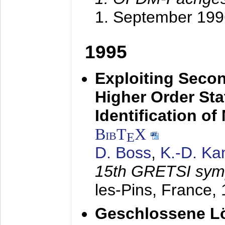
1. September 199
1995
Exploiting Secon
Higher Order Stat
Identification o
BibT
X
E
D. Boss
,
K.-D. K
15th GRETSI sy
les-Pins, France,
Geschlossene Lö