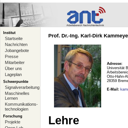
Institut
Prof. Dr.-Ing. Karl-Dirk Kammeyer
Startseite
Nachrichten
Jobangebote
Presse
Mitarbeiter
Adresse:
Universität 
Über uns
Arbeitsberei
Lageplan
Otto-Hahn-A
28359 Brem
Schwerpunkte
Signalverarbeitung
E-Mail
:
kam
Maschinelles
Lernen
Kommunikations-
technologien
Forschung
Lehre
Projekte
Open Lab