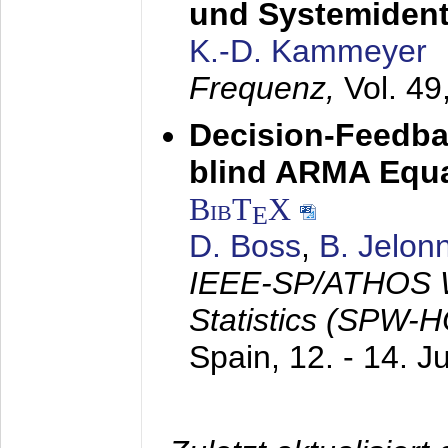
und Systemidenti
K.-D. Kammeyer
Frequenz,
Vol. 49
Decision-Feedba
blind ARMA Equal
BibT
X
E
D. Boss
,
B. Jelon
IEEE-SP/ATHOS W
Statistics (SPW-
Spain,
12. - 14. J