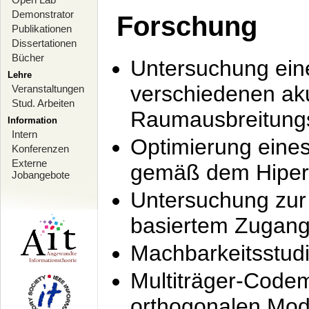
Demonstrator
Forschung
Publikationen
Dissertationen
Bücher
Untersuchung ein
Lehre
verschiedenen ak
Veranstaltungen
Stud. Arbeiten
Raumausbreitung
Information
Intern
Optimierung ein
Konferenzen
Externe
gemäß dem Hiperl
Jobangebote
Untersuchung zur 
basiertem Zugan
Machbarkeitsstud
Multiträger-Codem
orthogonalen Mod