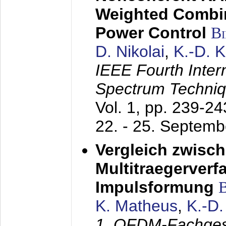
Weighted Combi
Power Control
B
D. Nikolai
,
K.-D. 
IEEE Fourth Inte
Spectrum Techniq
Vol. 1, pp. 239-2
22. - 25. Septem
Vergleich zwisc
Multitraegerverf
Impulsformung
K. Matheus
,
K.-D
1. OFDM-Fachge