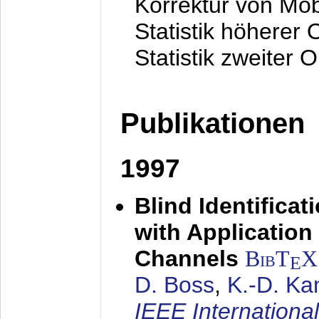
Korrektur von Mo
Statistik höherer
Statistik zweiter 
Publikationen
1997
Blind Identifica
with Applicatio
Channels
BibT
X
E
D. Boss
,
K.-D. K
IEEE Internationa