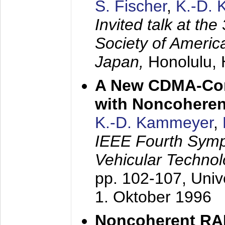
S. Fischer
,
K.-D.
Invited talk at the
Society of America
Japan,
Honolulu, 
A New CDMA-Con
with Noncoheren
K.-D. Kammeyer
,
IEEE Fourth Sym
Vehicular Technol
pp. 102-107,
Univ
1. Oktober 1996
Noncoherent RA