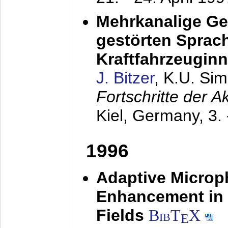
Mehrkanalige G
gestörten Sprach
Kraftfahrzeugin
J. Bitzer
, K.U. Si
Fortschritte der 
Kiel, Germany,
3.
1996
Adaptive Microp
Enhancement in 
Fields
BibT
X
E