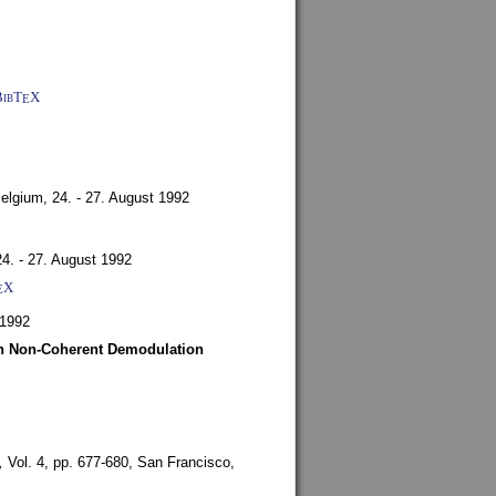
BibT
X
E
Belgium,
24. - 27. August 1992
24. - 27. August 1992
X
E
 1992
ith Non-Coherent Demodulation
,
Vol. 4, pp. 677-680,
San Francisco,