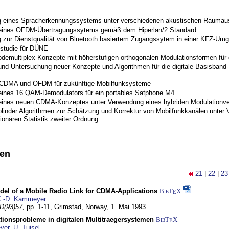
 eines Spracherkennungssystems unter verschiedenen akustischen Raumau
 eines OFDM-Übertragungssytems gemäß dem Hiperlan/2 Standard
 zur Dienstqualität von Bluetooth basiertem Zugangssytem in einer KFZ-Um
studie für DÜNE
odemultiplex Konzepte mit höherstufigen orthogonalen Modulationsformen für
nd Untersuchung neuer Konzepte und Algorithmen für die digitale Basisband-S
 CDMA und OFDM für zukünftige Mobilfunksysteme
eines 16 QAM-Demodulators für ein portables Satphone M4
eines neuen CDMA-Konzeptes unter Verwendung eines hybriden Modulationve
blinder Algorithmen zur Schätzung und Korrektur von Mobilfunkkanälen unter 
ionären Statistik zweiter Ordnung
nen
21
|
22
|
23
del of a Mobile Radio Link for CDMA-Applications
BibT
X
E
.-D. Kammeyer
D(93)57,
pp. 1-11,
Grimstad, Norway,
1. Mai 1993
tionsprobleme in digitalen Multitraegersystemen
BibT
X
E
yer
,
U. Tuisel