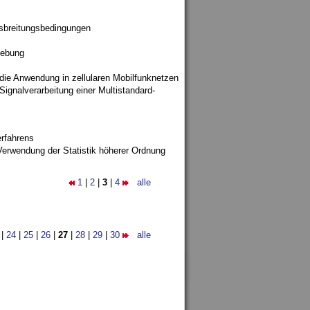
sbreitungsbedingungen
gebung
 die Anwendung in zellularen Mobilfunknetzen
ignalverarbeitung einer Multistandard-
rfahrens
Verwendung der Statistik höherer Ordnung
1
|
2
|
3
|
4
alle
|
24
|
25
|
26
|
27
|
28
|
29
|
30
alle