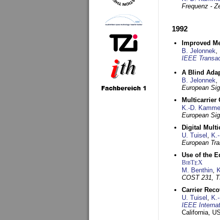
Frequenz - Ze
1992
Improved Met
B. Jelonnek
,
IEEE Transac
A Blind Adap
B. Jelonnek
,
European Sig
Multicarrier
K.-D. Kamme
European Sig
Digital Mult
U. Tuisel
,
K.
European Tra
Use of the E
BibT
X
E
M. Benthin
,
K
COST 231, T
Carrier Reco
U. Tuisel
,
K.
IEEE Interna
California, 