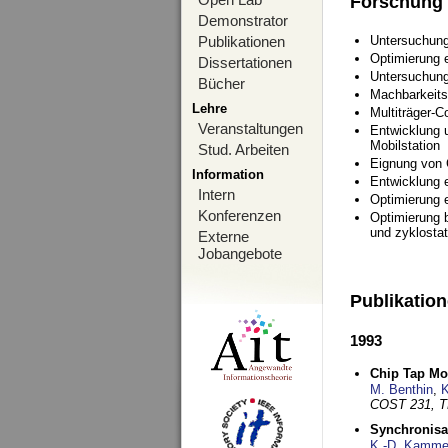
Forschung
Demonstrator
Publikationen
Untersuchung
Optimierung
Dissertationen
Untersuchung
Bücher
Machbarkeits
Lehre
Multiträger-C
Veranstaltungen
Entwicklung u
Mobilstation
Stud. Arbeiten
Eignung von
Information
Entwicklung 
Intern
Optimierung 
Konferenzen
Optimierung 
und zyklostat
Externe
Jobangebote
Publikatio
1993
Chip Tap Mo
M. Benthin
,
K
COST 231, T
Synchronisa
K.-D. Kamme