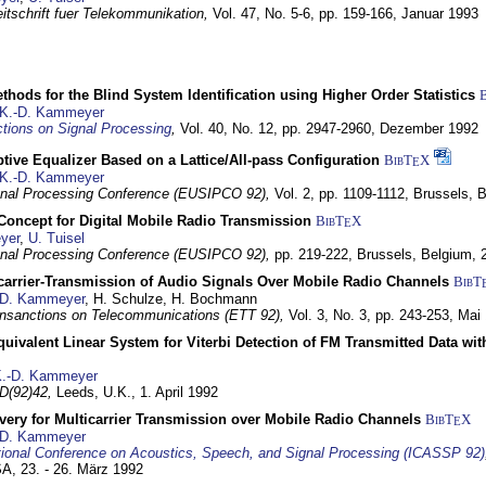
itschrift fuer Telekommunikation,
Vol. 47, No. 5-6, pp. 159-166,
Januar 1993
hods for the Blind System Identification using Higher Order Statistics
K.-D. Kammeyer
tions on Signal Processing
,
Vol. 40, No. 12, pp. 2947-2960,
Dezember 1992
tive Equalizer Based on a Lattice/All-pass Configuration
BibT
X
E
K.-D. Kammeyer
nal Processing Conference (EUSIPCO 92),
Vol. 2, pp. 1109-1112,
Brussels, 
 Concept for Digital Mobile Radio Transmission
BibT
X
E
yer
,
U. Tuisel
nal Processing Conference (EUSIPCO 92),
pp. 219-222,
Brussels, Belgium,
icarrier-Transmission of Audio Signals Over Mobile Radio Channels
BibT
-D. Kammeyer
, H. Schulze, H. Bochmann
nsanctions on Telecommunications (ETT 92),
Vol. 3, No. 3, pp. 243-253,
Mai
quivalent Linear System for Viterbi Detection of FM Transmitted Data w
.-D. Kammeyer
D(92)42,
Leeds, U.K.,
1. April 1992
very for Multicarrier Transmission over Mobile Radio Channels
BibT
X
E
-D. Kammeyer
tional Conference on Acoustics, Speech, and Signal Processing (ICASSP 92)
USA,
23. - 26. März 1992