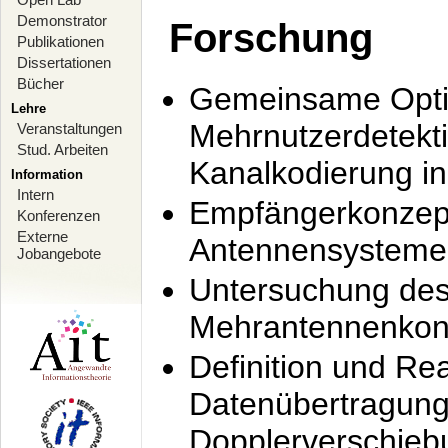
Demonstrator
Forschung
Publikationen
Dissertationen
Bücher
Gemeinsame Opti
Lehre
Mehrnutzerdetekti
Veranstaltungen
Stud. Arbeiten
Kanalkodierung 
Information
Intern
Empfängerkonzept
Konferenzen
Externe
Antennensysteme
Jobangebote
Untersuchung de
Mehrantennenkonz
Definition und Re
Datenübertragung
Dopplerverschie