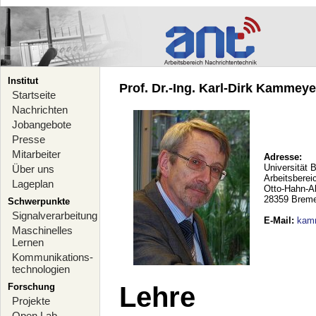
Institut
Prof. Dr.-Ing. Karl-Dirk Kammeyer
Startseite
Nachrichten
Jobangebote
Presse
Mitarbeiter
Adresse:
Universität 
Über uns
Arbeitsberei
Lageplan
Otto-Hahn-A
28359 Brem
Schwerpunkte
Signalverarbeitung
E-Mail
:
kam
Maschinelles
Lernen
Kommunikations-
technologien
Forschung
Lehre
Projekte
Open Lab