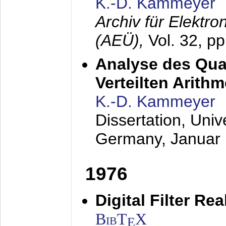
K.-D. Kammeyer
Archiv für Elektr
(AEÜ),
Vol. 32, p
Analyse des Quan
Verteilten Arithm
K.-D. Kammeyer
Dissertation, Univ
Germany,
Januar
1976
Digital Filter Re
BibT
X
E