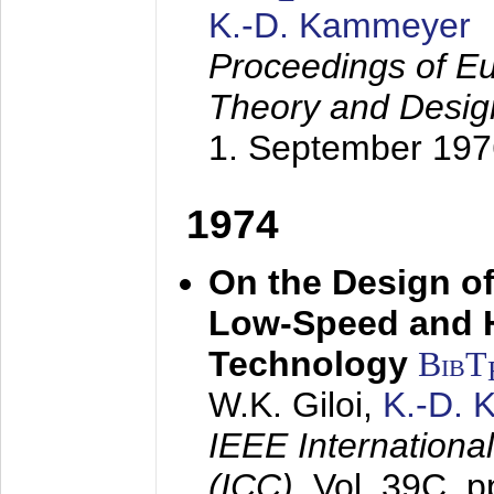
K.-D. Kammeyer
Proceedings of Eu
Theory and Desig
1. September 197
1974
On the Design of
Low-Speed and 
Technology
BibT
W.K. Giloi,
K.-D.
IEEE Internation
(ICC),
Vol. 39C, p