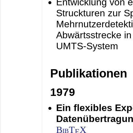
Entwicklung von e
Struckturen zur 
Mehrnutzerdetekti
Abwärtsstrecke i
UMTS-System
Publikationen
1979
Ein flexibles Ex
Datenübertragung
BibT
X
E