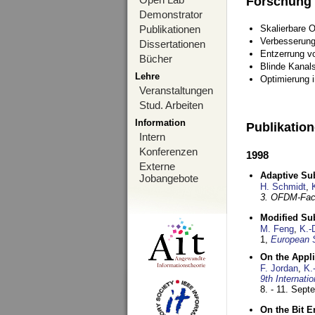
Forschung
Demonstrator
Publikationen
Skalierbare 
Verbesserun
Dissertationen
Entzerrung v
Bücher
Blinde Kanal
Lehre
Optimierung 
Veranstaltungen
Stud. Arbeiten
Information
Publikatio
Intern
Konferenzen
1998
Externe
Adaptive Sub
Jobangebote
H. Schmidt
,
3. OFDM-Fac
Modified Su
M. Feng
,
K.-
1,
European 
On the Appl
F. Jordan
,
K.
9th Internat
8. - 11. Sep
On the Bit 