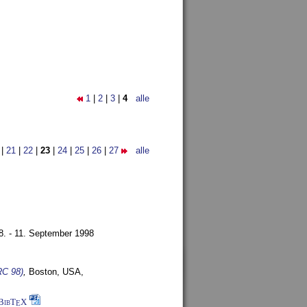
1
|
2
|
3
|
4
alle
|
21
|
22
|
23
|
24
|
25
|
26
|
27
alle
8. - 11. September 1998
RC 98)
,
Boston, USA,
BibT
X
E