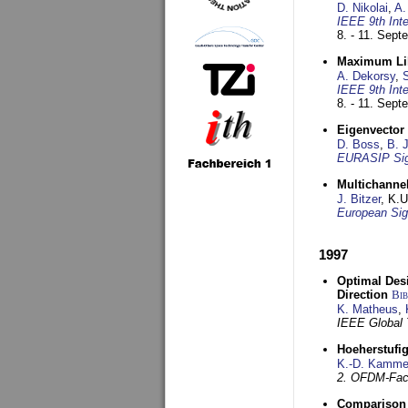
D. Nikolai
,
A.
IEEE 9th Int
8. - 11. Sep
Maximum Lik
A. Dekorsy
,
S
IEEE 9th Int
8. - 11. Sep
Eigenvector 
D. Boss
,
B. 
EURASIP Sig
Multichannel
J. Bitzer
, K.
European Sig
1997
Optimal Desi
Direction
Bi
K. Matheus
,
IEEE Global
Hoeherstufi
K.-D. Kamme
2. OFDM-Fac
Comparison 