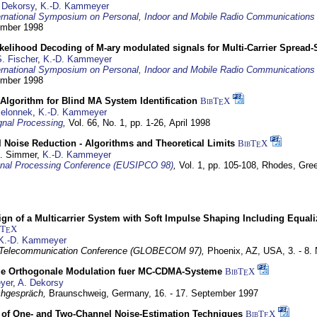
 Dekorsy
,
K.-D. Kammeyer
ernational Symposium on Personal, Indoor and Mobile Radio Communication
tember 1998
elihood Decoding of M-ary modulated signals for Multi-Carrier Spread
. Fischer
,
K.-D. Kammeyer
ernational Symposium on Personal, Indoor and Mobile Radio Communication
tember 1998
Algorithm for Blind MA System Identification
BibT
X
E
Jelonnek
,
K.-D. Kammeyer
nal Processing
,
Vol. 66, No. 1, pp. 1-26,
April 1998
 Noise Reduction - Algorithms and Theoretical Limits
BibT
X
E
U. Simmer,
K.-D. Kammeyer
nal Processing Conference (EUSIPCO 98)
,
Vol. 1, pp. 105-108,
Rhodes, Gre
gn of a Multicarrier System with Soft Impulse Shaping Including Equali
bT
X
E
K.-D. Kammeyer
 Telecommunication Conference (GLOBECOM 97),
Phoenix, AZ, USA,
3. - 8
ge Orthogonale Modulation fuer MC-CDMA-Systeme
BibT
X
E
yer
,
A. Dekorsy
hgespräch,
Braunschweig, Germany,
16. - 17. September 1997
of One- and Two-Channel Noise-Estimation Techniques
BibT
X
E