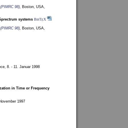
s (PIMRC 98)
,
Boston, USA,
-Sprectrum systems
BibT
X
E
s (PIMRC 98)
,
Boston, USA,
ece,
8. - 11. Januar 1998
zation in Time or Frequency
. November 1997