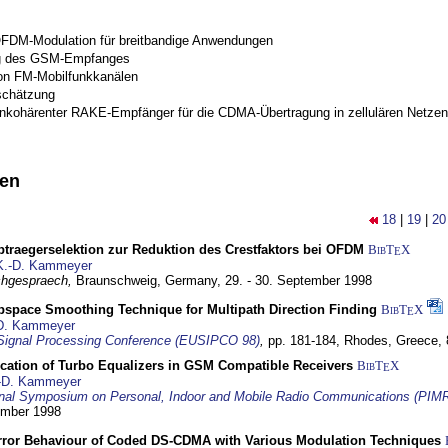
OFDM-Modulation für breitbandige Anwendungen
g des GSM-Empfanges
on FM-Mobilfunkkanälen
schätzung
inkohärenter RAKE-Empfänger für die CDMA-Übertragung in zellulären Netzen
nen
18
|
19
|
20
traegerselektion zur Reduktion des Crestfaktors bei OFDM
BibT
X
E
K.-D. Kammeyer
hgespraech,
Braunschweig, Germany,
29. - 30. September 1998
bspace Smoothing Technique for Multipath Direction Finding
BibT
X
E
D. Kammeyer
Signal Processing Conference (EUSIPCO 98)
,
pp. 181-184,
Rhodes, Greece,
ication of Turbo Equalizers in GSM Compatible Receivers
BibT
X
E
-D. Kammeyer
ional Symposium on Personal, Indoor and Mobile Radio Communications (PIM
tember 1998
Error Behaviour of Coded DS-CDMA with Various Modulation Techniques