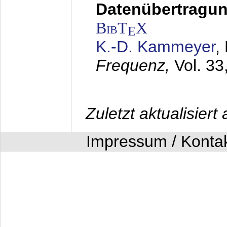
Datenübertragung
BibT
X
E
K.-D. Kammeyer
,
Frequenz,
Vol. 33
Zuletzt aktualisier
Impressum / Konta