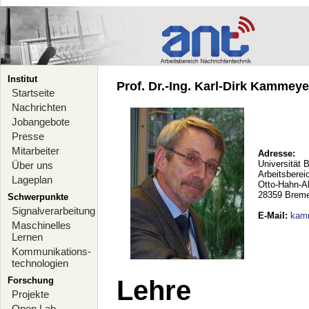
Institut
Prof. Dr.-Ing. Karl-Dirk Kammeyer
Startseite
Nachrichten
Jobangebote
Presse
Mitarbeiter
Adresse:
Universität 
Über uns
Arbeitsberei
Lageplan
Otto-Hahn-A
28359 Brem
Schwerpunkte
Signalverarbeitung
E-Mail
:
kam
Maschinelles
Lernen
Kommunikations-
technologien
Forschung
Lehre
Projekte
Open Lab