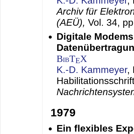
K.-D. Kammeyer
,
Archiv für Elektr
(AEÜ),
Vol. 34, p
Digitale Modems
Datenübertragun
BibT
X
E
K.-D. Kammeyer
,
Habilitationsschrif
Nachrichtensyst
1979
Ein flexibles Ex