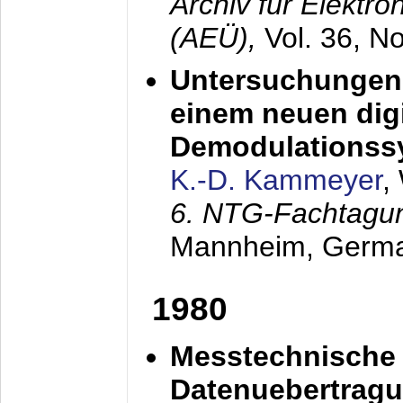
Archiv für Elektr
(AEÜ),
Vol. 36, N
Untersuchungen 
einem neuen dig
Demodulationss
K.-D. Kammeyer
,
6. NTG-Fachtagu
Mannheim, Germ
1980
Messtechnische
Datenuebertragu