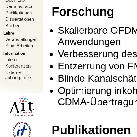
Demonstrator
Forschung
Publikationen
Dissertationen
Bücher
Skalierbare OFDM-
Lehre
Anwendungen
Veranstaltungen
Stud. Arbeiten
Verbesserung de
Information
Intern
Entzerrung von F
Konferenzen
Externe
Blinde Kanalschä
Jobangebote
Optimierung inko
CDMA-Übertragung
Publikationen