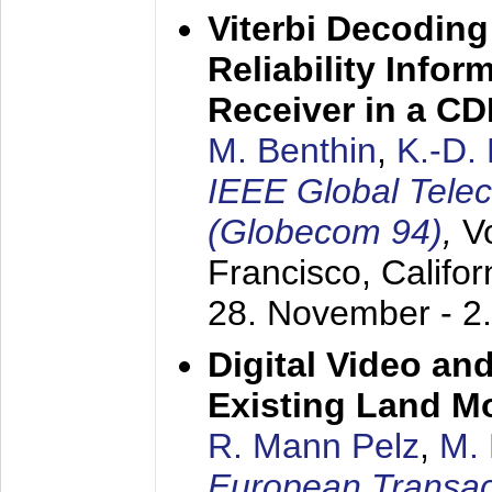
Viterbi Decoding
Reliability Info
Receiver in a C
M. Benthin
,
K.-D.
IEEE Global Tele
(Globecom 94)
,
V
Francisco, Califor
28. November - 2
Digital Video an
Existing Land M
R. Mann Pelz
,
M. 
European Transac