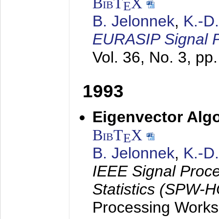
BibT
X
E
B. Jelonnek
,
K.-D
EURASIP Signal P
Vol. 36, No. 3, pp
1993
Eigenvector Algo
BibT
X
E
B. Jelonnek
,
K.-D
IEEE Signal Proc
Statistics (SPW-
Processing Worksh