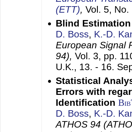
(ETT)
,
Vol. 5, No.
Blind Estimatio
D. Boss
,
K.-D. K
European Signal
94),
Vol. 3, pp. 1
U.K.,
13. - 16. S
Statistical Anal
Errors with rega
Identification
Bi
D. Boss
,
K.-D. K
ATHOS 94 (ATHOS