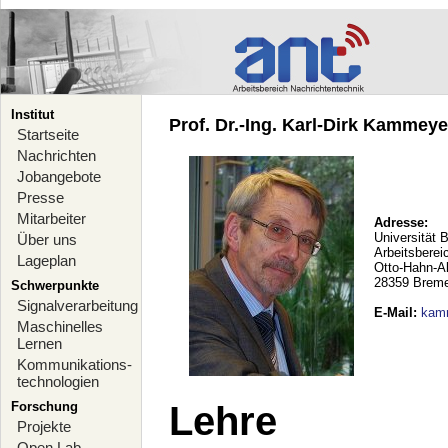
Institut
Prof. Dr.-Ing. Karl-Dirk Kammeyer
Startseite
Nachrichten
Jobangebote
Presse
Mitarbeiter
Adresse:
Universität 
Über uns
Arbeitsberei
Lageplan
Otto-Hahn-A
28359 Brem
Schwerpunkte
Signalverarbeitung
E-Mail
:
kam
Maschinelles
Lernen
Kommunikations-
technologien
Forschung
Lehre
Projekte
Open Lab