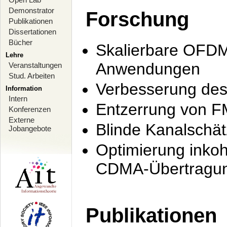
Demonstrator
Forschung
Publikationen
Dissertationen
Bücher
Skalierbare OFDM-
Lehre
Anwendungen
Veranstaltungen
Stud. Arbeiten
Verbesserung de
Information
Intern
Entzerrung von F
Konferenzen
Externe
Blinde Kanalschä
Jobangebote
Optimierung inko
CDMA-Übertragung
Publikationen