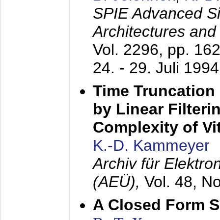
SPIE Advanced Sig
Architectures and
Vol. 2296, pp. 16
24. - 29. Juli 1994
Time Truncation
by Linear Filter
Complexity of Vi
K.-D. Kammeyer
Archiv für Elektr
(AEÜ),
Vol. 48, N
A Closed Form So